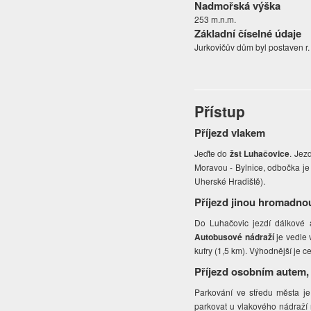
Nadmořská výška
253 m.n.m.
Základní číselné údaje
Jurkovičův dům byl postaven r.
Přístup
Příjezd vlakem
Jeďte do
žst Luhačovice
. Jez
Moravou - Bylnice, odbočka je 
Uherské Hradiště).
Příjezd jinou hromadno
Do Luhačovic jezdí dálkové au
Autobusové nádraží
je vedle v
kufry (1,5 km). Výhodnější je 
Příjezd osobním autem,
Parkování ve středu města je
parkovat u vlakového nádraží 