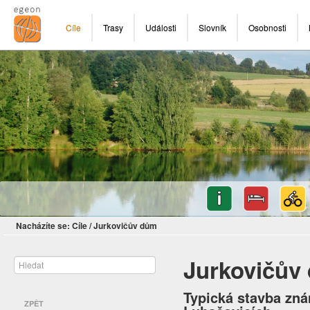
Cíle
Trasy
Události
Slovník
Osobnosti
Nacházíte se:
Cíle
/
Jurkovičův dům
Jurkovičův
Typická stavba zná
ZPĚT