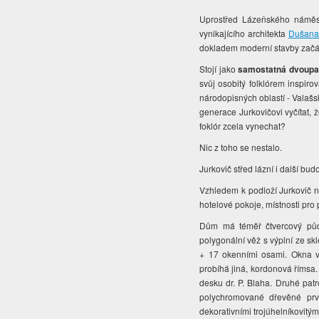
Uprostřed Lázeňského náměstí 
vynikajícího architekta
Dušana
dokladem moderní stavby začátk
Stojí jako
samostatná dvoupa
svůj osobitý folklórem inspir
národopisných oblastí - Valašs
generace Jurkovičovi vyčítat,
foklór zcela vynechat?
Nic z toho se nestalo.
Jurkovič střed lázní i další bud
Vzhledem k podloží Jurkovič ne
hotelové pokoje, místnosti pro
Dům má téměř čtvercový půdo
polygonální věž s výplní ze s
+ 17 okenními osami. Okna v 
probíhá jiná, kordonová římsa.
desku dr. P. Blaha. Druhé pat
polychromované dřevěné prvk
dekorativními trojúhelníkovitými