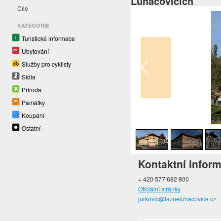
Luhačovicích
Cíle
KATEGORIE
Turistické informace
Ubytování
Služby pro cyklisty
Sídla
Příroda
Památky
Koupání
1
/
5
Ostatní
Kontaktní infor
+ 420 577 682 800
Oficiální stránky
jurkovic@lazneluhacovice.cz