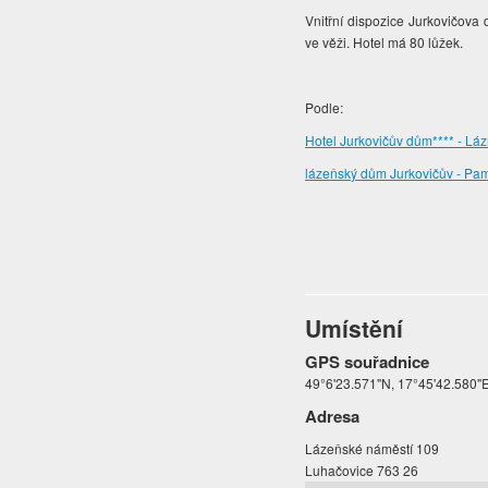
Vnitřní dispozice Jurkovičov
ve věži. Hotel má 80 lůžek.
Podle:
Hotel Jurkovičův dům**** - Láz
lázeňský dům Jurkovičův - Pam
Umístění
GPS souřadnice
49°6'23.571"N, 17°45'42.580"
Adresa
Lázeňské náměstí 109
Luhačovice 763 26