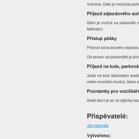
Vizovice. Dále je možnost parko
Příjezd zájezdového au
Stání je možné na parkovišti 
Nádražní.
Přístup pěšky
Příchod od kruhového objezdu n
Od severu od parkoviště je př
Příjezd na kole, parková
Jízda na kole lázeňským areál
velké množství chodců, takže s
Poznámky pro vozíčkář
Areál lázní je až na výjimky be
Přispěvatelé:
Jan Harmata
Vytvořeno: