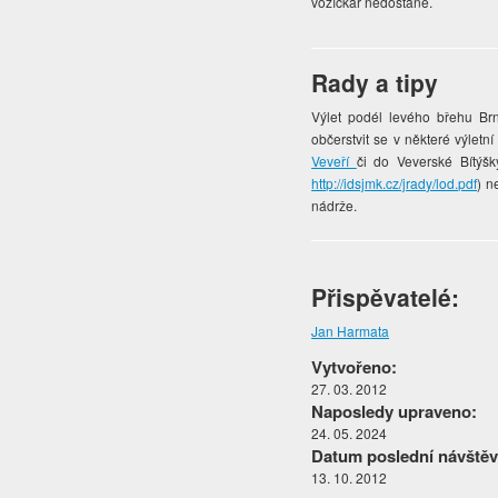
vozíčkář nedostane.
Rady a tipy
Výlet podél levého břehu Br
občerstvit se v některé výletn
Veveří
či do Veverské Bítýšk
http://idsjmk.cz/jrady/lod.pdf
) n
nádrže.
Přispěvatelé:
Jan Harmata
Vytvořeno:
27. 03. 2012
Naposledy upraveno:
24. 05. 2024
Datum poslední návštěv
13. 10. 2012