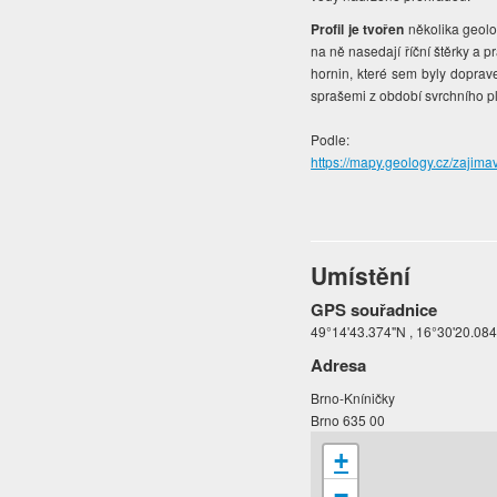
Profil je tvořen
několika geolog
na ně nasedají říční štěrky a p
hornin, které sem byly doprave
sprašemi z období svrchního ple
Podle:
https://mapy.geology.cz/zajimav
Umístění
GPS souřadnice
49°14'43.374"N , 16°30'20.08
Adresa
Brno-Kníničky
Brno 635 00
+
−