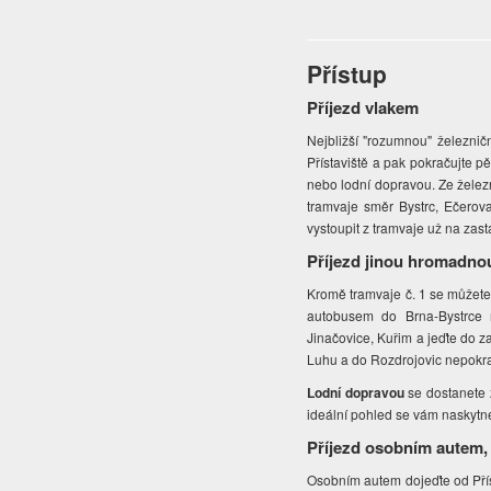
Přístup
Příjezd vlakem
Nejbližší "rozumnou" železničn
Přístaviště a pak pokračujte p
nebo lodní dopravou. Ze železn
tramvaje směr Bystrc, Ečerova
vystoupit z tramvaje už na zas
Příjezd jinou hromadno
Kromě tramvaje č. 1 se můžet
autobusem do Brna-Bystrce 
Jinačovice, Kuřim a jeďte do 
Luhu a do Rozdrojovic nepokrač
Lodní dopravou
se dostanete 
ideální pohled se vám naskyt
Příjezd osobním autem,
Osobním autem dojeďte od Přís