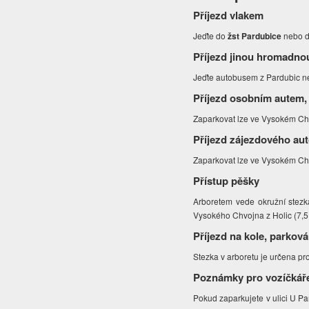
Příjezd vlakem
Jeďte do
žst Pardubice
nebo 
Příjezd jinou hromadno
Jeďte autobusem z Pardubic n
Příjezd osobním autem,
Zaparkovat lze ve Vysokém Chvo
Příjezd zájezdového au
Zaparkovat lze ve Vysokém Chv
Přístup pěšky
Arboretem vede okružní stezka
Vysokého Chvojna z Holic (7,5 
Příjezd na kole, parková
Stezka v arboretu je určena pr
Poznámky pro vozíčkář
Pokud zaparkujete v ulici U Pa