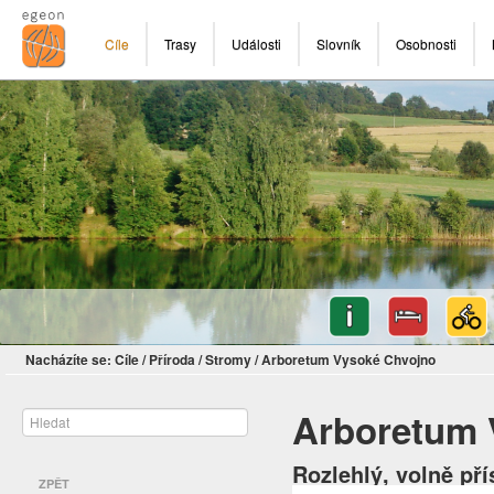
Cíle
Trasy
Události
Slovník
Osobnosti
Nacházíte se:
Cíle
/
Příroda
/
Stromy
/
Arboretum Vysoké Chvojno
Arboretum 
Rozlehlý, volně pří
ZPĚT