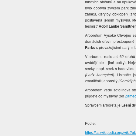
místních občanů a na opukové
bylo dobrým zvykem park založ
zámku, který byl obklopen již 
postavena jenom myslivna, kte
lesmistr
Adolf Lauke Sandtner
Arboretum Vysoké Chvojno se 
domácích dřevin prostoupené v
Parku
s převažujícími starými 
V arboretu roste asi 62 druhů 
uvádějí ale i jiné počty). Ne
smrky, např. smrk s hadovitou 
(Larix kaempferi).
Listnáče j
zmarličník japonský
(Cercidiph
Arboretem vede šotolinová st
půjdete od myslivny (od
Zámeč
Správcem arboreta je
Lesní d
Podle:
https://cs.wikipedia.org/wik