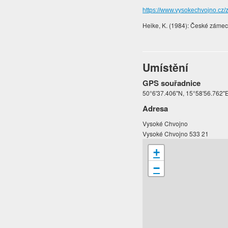
https://www.vysokechvojno.cz/
Heike, K. (1984): České zámeck
Umístění
GPS souřadnice
50°6'37.406"N, 15°58'56.762"
Adresa
Vysoké Chvojno
Vysoké Chvojno 533 21
+
−