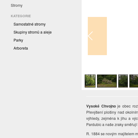
Stromy
KATEGORIE
Samostatné stromy
Skupiny stromů a aleje
Parky
Arboreta
1
/
11
Vysoké Chvojno
je obec roz
Převýšení plošiny nad okolním
výhledy, zejména k jihu a v
Pardubic a naše zraky směřují 
R. 1884 se novým majitelem mí