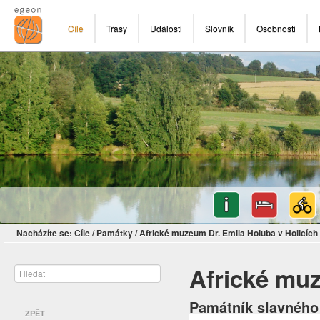
Cíle
Trasy
Události
Slovník
Osobnosti
Nacházíte se:
Cíle
/
Památky
/
Africké muzeum Dr. Emila Holuba v Holicích
Africké muz
Památník slavného 
ZPĚT