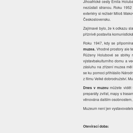
Jihoafrické cesty Emila Holub
nezůstali stranou. Roku 1952 
exteriéry si režisér Miloš Makov
Československu.
Zajímavé bylo, že k odkazu sl
příznivě postavila komunistick
Roku 1947, kdy se připomína
muzea.
Vhodné prostory ale te
Růženy Holubové se sbírky ro
výstavbakulturního domu a ved
zásluhu na zřízení muzea měl 
se ku pomoci přihlásilo Národn
z filmu Velké dobrodružství. M
Dnes v muzeu
můžete vidět 
preparáty zvířat, mapy s trasam
věnována dalším osobnostem, n
Muzeum není jen vystavovatels
Otevírací doba: