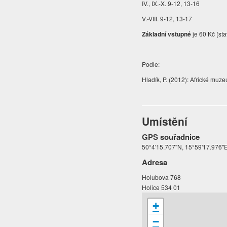
IV., IX.-X. 9-12, 13-16
V.-VIII. 9-12, 13-17
Základní vstupné
je 60 Kč (sta
Podle:
Hladík, P. (2012): Africké muz
Umístění
GPS souřadnice
50°4'15.707"N, 15°59'17.976"
Adresa
Holubova 768
Holice 534 01
+
−