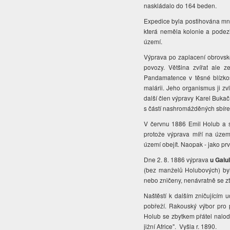
naskládalo do 164 beden.
Expedice byla postihována mno
která neměla kolonie a podez
území.
Výprava po zaplacení obrovské
povozy. Většina zvířat ale 
Pandamatence v těsné blízkos
malárii. Jeho organismus ji zv
další člen výpravy Karel Bukač
s částí nashromážděných sbíre
V červnu 1886 Emil Holub a sp
protože výprava míří na úze
území obejít. Naopak - jako prv
Dne 2. 8. 1886 výprava
u Galu
(bez manželů Holubových) byl
nebo zničeny, nenávratně se zt
Naštěstí k dalším zničujícím 
pobřeží. Rakouský výbor pro 
Holub se zbytkem přátel nalod
jižní Africe". Vyšla r. 1890.