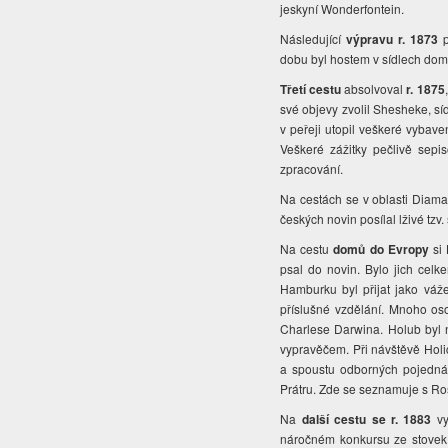
jeskyní Wonderfontein.
Následující
výpravu r. 1873
dobu byl hostem v sídlech dom
Třetí cestu
absolvoval
r. 1875
své objevy zvolil Shesheke, sí
v peřeji utopil veškeré vybave
Veškeré zážitky pečlivě sepi
zpracování.
Na cestách se v oblasti Diam
českých novin posílal lživé tzv
Na cestu
domů do Evropy
si 
psal do novin. Bylo jich celk
Hamburku byl přijat jako váže
příslušné vzdělání. Mnoho os
Charlese Darwina. Holub byl n
vypravěčem. Při návštěvě Holi
a spoustu odborných pojednán
Prátru. Zde se seznamuje s R
Na
další cestu se r. 1883
vy
náročném konkursu ze stovek u