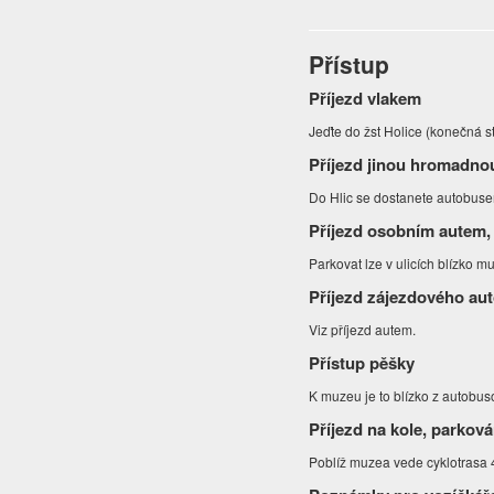
Přístup
Příjezd vlakem
Jeďte do žst Holice (konečná s
Příjezd jinou hromadno
Do Hlic se dostanete autobuse
Příjezd osobním autem,
Parkovat lze v ulicích blízko 
Příjezd zájezdového au
Viz příjezd autem.
Přístup pěšky
K muzeu je to blízko z autobu
Příjezd na kole, parková
Poblíž muzea vede cyklotrasa 4