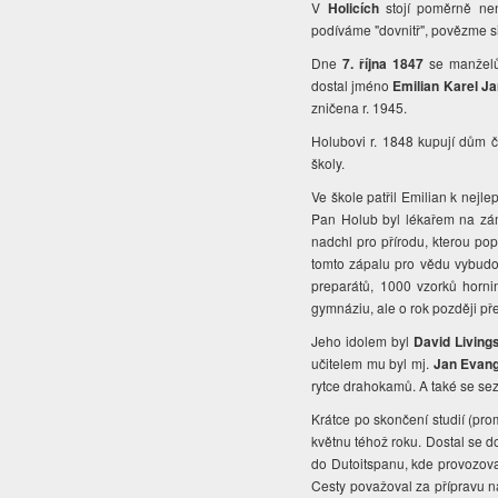
V
Holicích
stojí poměrně ne
podíváme "dovnitř", povězme s
Dne
7. října 1847
se manželům
dostal jméno
Emilian Karel Ja
zničena r. 1945.
Holubovi r. 1848 kupují dům č
školy.
Ve škole patřil Emilian k nejl
Pan Holub byl lékařem na zám
nadchl pro přírodu, kterou pop
tomto zápalu pro vědu vybudov
preparátů, 1000 vzorků horn
gymnáziu, ale o rok později př
Jeho idolem byl
David Living
učitelem mu byl mj.
Jan Evang
rytce drahokamů. A také se se
Krátce po skončení studií (pro
květnu téhož roku. Dostal se d
do Dutoitspanu, kde provozoval
Cesty považoval za přípravu n