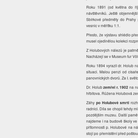
Roku 1891 (od května do ří
návštěvníků. Ještě objemnějš
Sbírkové předměty do Prahy p
vesnic v měřítku 1:1.
Přesto, že výstavu shlédlo pře
musel ojedinělou kolekci rozpr
Z Holubových nálezů je patrně 
Nacházejí se v Museum fur Völ
Roku 1894 vyrazil dr. Holub n
situaci. Malou penzi od císa
panovnických dvorů. Za I. svě
Dr. Holub
zemřel r. 1902
na ná
hřbitova. Růžena Holubová ze
Záhy
po Holubově smrti
rozh
radnici. Díla se chopil tehdy m
pozdějším muzeu. Další pamět
najdeme i na budově školy ve S
přítomnosti p. Holubové na n
stojí po přemístění před pošto