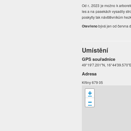
Od r.. 2023 je možno k arboret
les a na pasekách vysadily str
poskytly tak návštěvníkům hezk
Otevřeno
bývá jen od června do
Umístění
GPS souřadnice
49°19'7.201"N, 16°44'39.570"E
Adresa
Křtiny 679 05
+
−