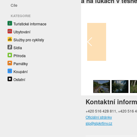
a na lukách v těsn
Cíle
KATEGORIE
Turistické informace
Ubytování
Služby pro cyklisty
Sídla
Příroda
Památky
Koupání
1
/
24
Ostatní
Kontaktní infor
+420 516 428 811, +420 516 43
Oficiální stránky
slp@slpkrtiny.cz