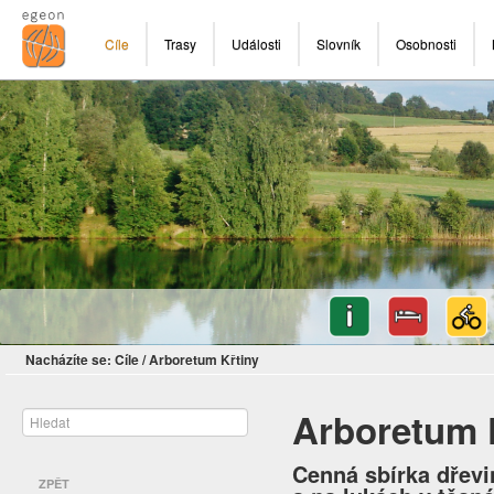
Cíle
Trasy
Události
Slovník
Osobnosti
Nacházíte se:
Cíle
/
Arboretum Křtiny
Arboretum 
Cenná sbírka dřevi
ZPĚT