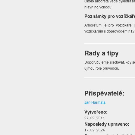
Okolo arboreta vede cyklotras
hlavního vchodu.
Poznámky pro vozíčkář
Arboretum je pro vozíčkáře 
vozíčkářům s doprovodem náv
Rady a tipy
Doporučujeme sledovat, kdy se
ujmou role průvodců.
Přispěvatelé:
Jan Harmata
Vytvořeno:
27. 09. 2011
Naposledy upraveno:
17. 02. 2024