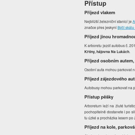
Přístup
Příjezd vlakem
Nejbližší železniční stanicí je
A
značce přes jeskyni
Býčí skál
Příjezd jinou hromadno
K arboretu jezdí autobus č. 20
Křtiny, hájovna Na Lukách
.
Příjezd osobním autem,
Osobní auta mohou parkovat na
Příjezd zájezdového au
Autobusy mohou parkovat na pr
Přístup pěšky
Arboretum leží na žluté turis
pochopitelně dostanete i po sil
tu úzké a procházka lesem po ž
Příjezd na kole, parková