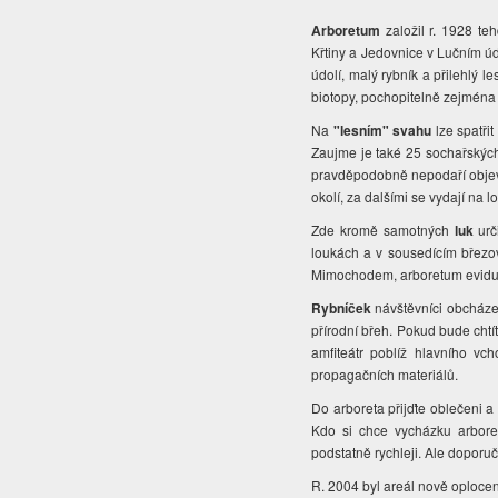
Arboretum
založil r. 1928 t
Křtiny a Jedovnice v Lučním ú
údolí, malý rybník a přilehlý 
biotopy, pochopitelně zejména 
Na
"lesním" svahu
lze spatř
Zaujme je také 25 sochařských
pravděpodobně nepodaří objevit
okolí, za dalšími se vydají na l
Zde kromě samotných
luk
urč
loukách a v sousedícím březov
Mimochodem, arboretum eviduje
Rybníček
návštěvníci obcházej
přírodní břeh. Pokud bude chtí
amfiteátr poblíž hlavního v
propagačních materiálů.
Do arboreta přijďte oblečeni a 
Kdo si chce vycházku arbore
podstatně rychleji. Ale doporu
R. 2004 byl areál nově oplocen,