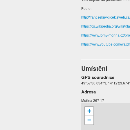
Podle:
http://frantiseknyklicek.sweb.c
https://cs.wikipedia.org/w
https://www.lomy-morina.cz/pr
https://www.youtube.com/wa
Umístění
GPS souřadnice
49°57'30.034"N, 14°12'23.674
Adresa
Mořina 267 17
+
−