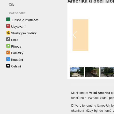
Amerika a obcí Moř
Cíle
KATEGORIE
Turistické informace
Ubytování
Služby pro cyklisty
Sídla
Příroda
Památky
Koupání
1
/
3
Ostatní
Mezi lomem
Velká Amerika a
turistů na ní vyznačil žlutou 
Dříve o fenoménu jámových lom
ukončení těžby byl do lomů 