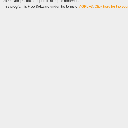
Zetha Design. Text and photo: all rights reserved.
This program is Free Software under the terms of
AGPL v3
.
Click here for the so