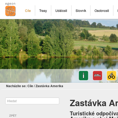
Cíle
Trasy
Události
Slovník
Osobnosti
Nacházíte se:
Cíle
/
Zastávka Amerika
Zastávka A
Turistické odpočív
ZPĚT