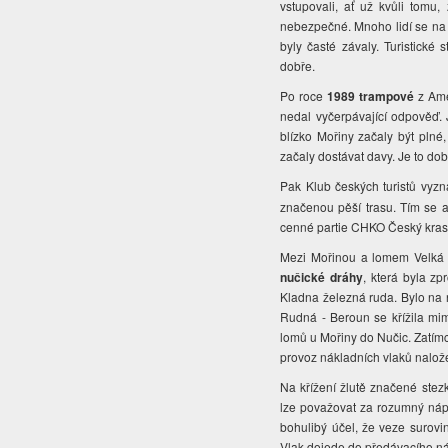
vstupovali, ať už kvůli tomu
nebezpečné. Mnoho lidí se na A
byly časté závaly. Turistické
dobře.
Po roce
1989 trampové
z Ame
nedal vyčerpávající odpověď. J
blízko Mořiny začaly být plné
začaly dostávat davy. Je to do
Pak Klub českých turistů vyz
značenou pěší trasu. Tím se 
cenné partie CHKO Český kra
Mezi Mořinou a lomem Velká 
nučické dráhy
, která byla z
Kladna železná ruda. Bylo na n
Rudná - Beroun se křížila mi
lomů u Mořiny do Nučic. Zatímc
provoz nákladních vlaků nalož
Na křížení žlutě značené stez
lze považovat za rozumný nápa
bohulibý účel, že veze surovi
Vlak dojede do předávacího nád