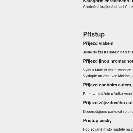
Kategorie chráněného 
Chráněná krajinná oblast Česk
Přístup
Příjezd vlakem
Jeďte do
žst Karlštejn
na trati
Příjezd jinou hromadno
Výlet k Malé či Velké Americe 
Vystupte na zastávce
Mořina, 
Příjezd osobním autem,
Parkovat můžete u Velké Ameri
Příjezd zájezdového au
Doporučujeme parkovat ve stř
Přístup pěšky
Popisované místo najdete na ž