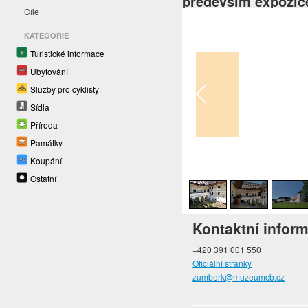
především expozic
Cíle
KATEGORIE
Turistické informace
Ubytování
Služby pro cyklisty
Sídla
Příroda
Památky
Koupání
1
/
8
Ostatní
Kontaktní infor
+420 391 001 550
Oficiální stránky
zumberk@muzeumcb.cz