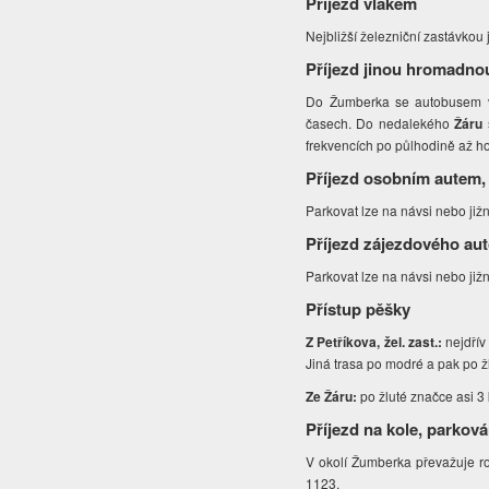
Příjezd vlakem
Nejbližší železniční zastávkou 
Příjezd jinou hromadno
Do Žumberka se autobusem v p
časech. Do nedalekého
Žáru
frekvencích po půlhodině až hod
Příjezd osobním autem,
Parkovat lze na návsi nebo již
Příjezd zájezdového au
Parkovat lze na návsi nebo již
Přístup pěšky
Z Petříkova, žel. zast.:
nejdřív
Jiná trasa po modré a pak po ž
Ze Žáru:
po žluté značce asi 3
Příjezd na kole, parková
V okolí Žumberka převažuje ro
1123.