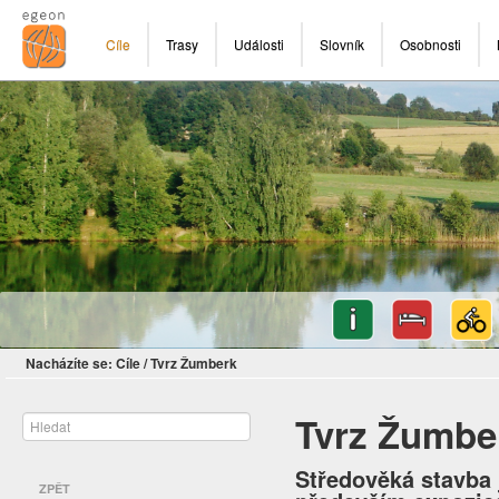
Cíle
Trasy
Události
Slovník
Osobnosti
Nacházíte se:
Cíle
/
Tvrz Žumberk
Tvrz Žumbe
Středověká stavba 
ZPĚT