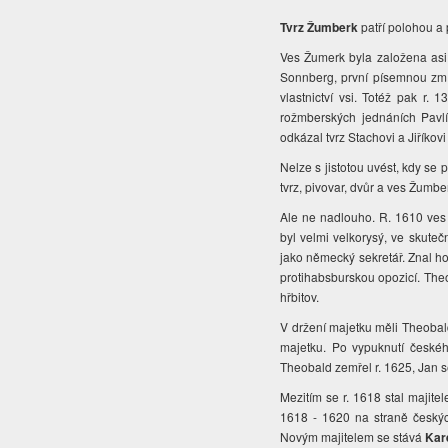
Tvrz Žumberk
patří polohou a
Ves Žumerk byla založena asi v
Sonnberg, první písemnou zmí
vlastnictví vsi. Totéž pak r. 1
rožmberských jednáních Pavl
odkázal tvrz Stachovi a Jiříkovi
Nelze s jistotou uvést, kdy se
tvrz, pivovar, dvůr a ves Žumbe
Ale ne nadlouho. R. 1610 ves 
byl velmi velkorysý, ve skute
jako německý sekretář. Znal h
protihabsburskou opozicí. The
hřbitov.
V držení majetku měli Theobald
majetku. Po vypuknutí českéh
Theobald zemřel r. 1625, Jan s
Mezitím se r. 1618 stal maji
1618 - 1620 na straně českých
Novým majitelem se stává
Kar