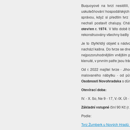
Buquoyové na tvrzi nesídlil
uskutečňování hospodářských 
správou, když si předtím tvrz
nechali postavit chalupy. Ch
otevřen r. 1974
. V této době 
rekonstruovány všechny bašty (
Je to čtyřkřídlý objekt s ná
nachází kašna. Do tvrze se dn
nejpozoruhodnějším vnějším pr
klenuté, v prvním patře jsou tr
Od r. 2022 majitel tvrze - Ji
malovaného nábytku - od půvo
Osobnosti Novohradska
s důr
Otevírací doba:
IV. - X. So, Ne 9 - 17, V.-IX. Út -
Základní vstupné
činí 90 Kč (r
Podle:
Tvrz Žumberk u Nových Hradů 