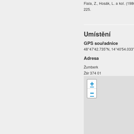
Fiala, Z., Hosák, L. a kol. (1
225.
Umístění
GPS souřadnice
48°47'42.735"N, 14°40'54.033
Adresa
Žumberk
Žár 374 01
+
−