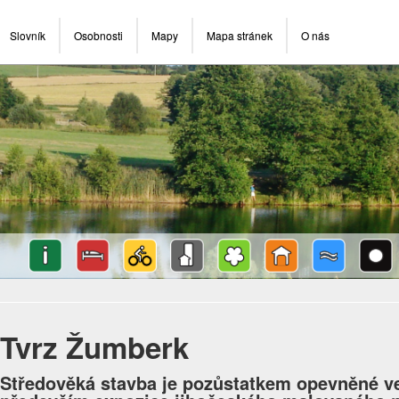
Slovník
Osobnosti
Mapy
Mapa stránek
O nás
Tvrz Žumberk
Středověká stavba je pozůstatkem opevněné ve