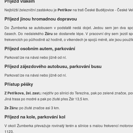
Příjezd vlakem
Nejbližší železniční zastávkou je
Petříkov
na trati České Budějovice - České Ve
Příjezd jinou hromadnou dopravou
Do Žumberka se autobusem v podstatě nedá dojet. Jedou sem jen dva spoje 
časech. Do nedalekého
Žáru
se dostanete lépe. V pracovní dny sem jezdí sp
frekvencích po půlhodině až hodině, o víkendech je spojů méně, ale jsou použitel
Příjezd osobním autem, parkování
Parkovat lze na návsi nebo jižně od ní.
Příjezd zájezdového autobusu, parkování busu
Parkovat lze na návsi nebo jižně od ní.
Přístup pěšky
Z Petříkova, žel. zast.:
nejdřív po silnici do Terezína, pak po zelené značce, po
Jiná trasa po modré a pak po žluté přes Žár 13,5 km.
Ze Žáru:
po žluté značce asi 3 km.
Příjezd na kole, parkování kol
V okolí Žumberka převažuje rovinatý terén a silnice s malou frekvencí motoro
1123.