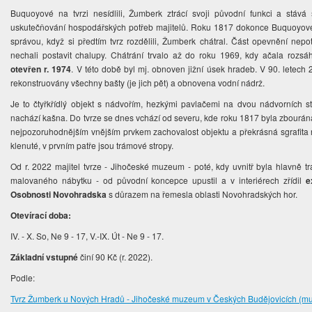
Buquoyové na tvrzi nesídlili, Žumberk ztrácí svoji původní funkci a st
uskutečňování hospodářských potřeb majitelů. Roku 1817 dokonce Buquoyové 
správou, když si předtím tvrz rozdělili, Žumberk chátral. Část opevnění nepo
nechali postavit chalupy. Chátrání trvalo až do roku 1969, kdy ačala rozsá
otevřen r. 1974
. V této době byl mj. obnoven jižní úsek hradeb. V 90. letech 2
rekonstruovány všechny bašty (je jich pět) a obnovena vodní nádrž.
Je to čtyřkřídlý objekt s nádvořím, hezkými pavlačemi na dvou nádvorních 
nachází kašna. Do tvrze se dnes vchází od severu, kde roku 1817 byla zbourán
nejpozoruhodnějším vnějším prvkem zachovalost objektu a překrásná sgrafita n
klenuté, v prvním patře jsou trámové stropy.
Od r. 2022 majitel tvrze - Jihočeské muzeum - poté, kdy uvnitř byla hlavně tr
malovaného nábytku - od původní koncepce upustil a v interiérech zřídil
e
Osobnosti Novohradska
s důrazem na řemesla oblasti Novohradských hor.
Otevírací doba:
IV. - X. So, Ne 9 - 17, V.-IX. Út - Ne 9 - 17.
Základní vstupné
činí 90 Kč (r. 2022).
Podle:
Tvrz Žumberk u Nových Hradů - Jihočeské muzeum v Českých Budějovicích (m