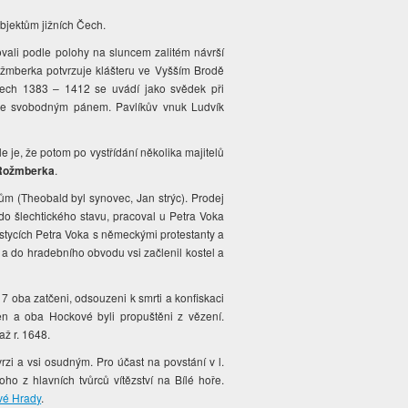
bjektům jižních Čech.
novali podle polohy na sluncem zalitém návrší
ožmberka potvrzuje klášteru ve Vyšším Brodě
 letech 1383 – 1412 se uvádí jako svědek při
ale svobodným pánem. Pavlíkův vnuk Ludvík
 je, že potom po vystřídání několika majitelů
 Rožmberka
.
m (Theobald byl synovec, Jan strýc). Prodej
do šlechtického stavu, pracoval u Petra Voka
stycích Petra Voka s německými protestanty a
a do hradebního obvodu vsi začlenil kostel a
7 oba zatčeni, odsouzeni k smrti a konfiskaci
en a oba Hockové byli propuštěni z vězení.
ž r. 1648.
tvrzi a vsi osudným. Pro účast na povstání v l.
ho z hlavních tvůrců vítězství na Bílé hoře.
vé Hrady
.