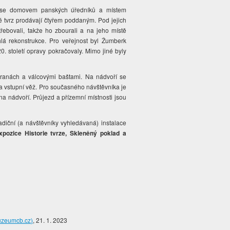
ává se domovem panských úředníků a místem
tvrz prodávají čtyřem poddaným. Pod jejich
třebovali, takže ho zbourali a na jeho místě
hlá rekonstrukce. Pro veřejnost byl Žumberk
0. století opravy pokračovaly. Mimo jiné byly
stranách a válcovými baštami. Na nádvoří se
a vstupní věž. Pro současného návštěvníka je
a nádvoří. Průjezd a přízemní místnosti jsou
adiční (a návštěvníky vyhledávaná) instalace
xpozice Historie tvrze, Skleněný poklad a
uzeumcb.cz)
, 21. 1. 2023