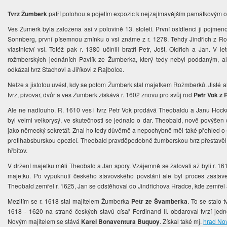
Tvrz Žumberk
patří polohou a pojetím expozic k nejzajímavějším památkovým o
Ves Žumerk byla založena asi v polovině 13. století. První osídlenci ji pojme
Sonnberg, první písemnou zmínku o vsi známe z r. 1278. Tehdy Jindřich z R
vlastnictví vsi. Totéž pak r. 1380
učinili bratři Petr, Jošt, Oldřich a Jan. V
rožmberských jednáních Pavlík ze Žumberka, který tedy nebyl poddaným, 
odkázal tvrz Stachovi a Jiříkovi z Rajbolce.
Nelze s jistotou uvést, kdy se potom Žumberk stal majetkem Rožmberků. Jisté ale
tvrz, pivovar, dvůr a ves Žumberk získává r. 1602 znovu pro svůj rod
Petr Vok z
Ale ne nadlouho. R. 1610 ves i tvrz Petr Vok prodává Theobaldu a Janu Hocků
byl velmi velkorysý, ve skutečnosti se jednalo o dar. Theobald, nově povýšen 
jako německý sekretář. Znal ho tedy důvěrně a nepochybně měl také přehled o 
protihabsburskou opozicí. Theobald pravděpodobně žumberskou tvrz přestavěl 
hřbitov.
V držení majetku měli Theobald a Jan spory. Vzájemně se žalovali až byli r. 161
majetku. Po vypuknutí českého stavovského povstání ale byl proces zastav
Theobald zemřel r. 1625, Jan se odstěhoval do Jindřichova Hradce, kde zemřel a
Mezitím se r. 1618 stal majitelem Žumberka
Petr ze Švamberka
. To se stalo 
1618 - 1620 na straně českých stavů císař Ferdinand II. obdaroval tvrzí jedno
Novým majitelem se stává
Karel Bonaventura Buquoy
. Získal také mj.
hrad No