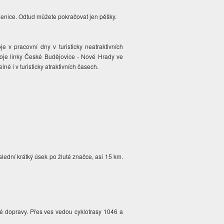
lenice. Odtud můžete pokračovat jen pěšky.
v pracovní dny v turisticky neatraktivních
oje linky České Budějovice - Nové Hrady ve
né i v turisticky atraktivních časech.
slední krátký úsek po žluté značce, asi 15 km.
vé dopravy. Přes ves vedou cyklotrasy 1046 a