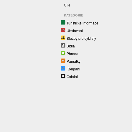
Cíle
KATEGORIE
Turistické informace
Ubytování
Služby pro cyklisty
Sídla
Příroda
Památky
Koupání
Ostatní