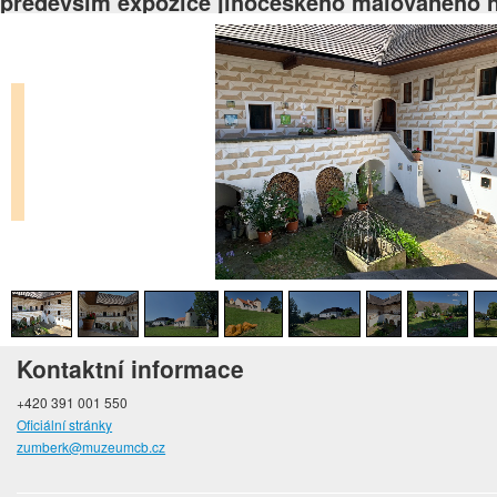
především expozice jihočeského malovaného 
Kontaktní informace
+420 391 001 550
Oficiální stránky
zumberk@muzeumcb.cz