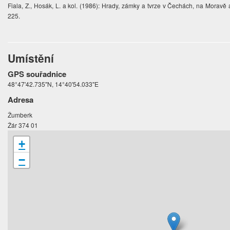
Fiala, Z., Hosák, L. a kol. (1986): Hrady, zámky a tvrze v Čechách, na Moravě
225.
Umístění
GPS souřadnice
48°47'42.735"N, 14°40'54.033"E
Adresa
Žumberk
Žár 374 01
+
−