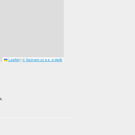
Leaflet
|
© Seznam.cz a.s. a další
4.