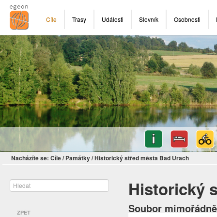
Cíle
Trasy
Události
Slovník
Osobnosti
Nacházíte se:
Cíle
/
Památky
/
Historický střed města Bad Urach
Historický 
Soubor mimořádně
ZPĚT