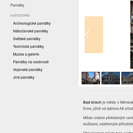
Památky
KATEGORIE
Archeologické památky
Náboženské památky
Světské památky
Technické památky
Muzea a galerie
Památky na osobnosti
1
/
4
Vojenské památky
Jiné památky
Bad Urach
je město v Německ
Erms, jižně od dálnice A8 zrh
Město známo překrásným centr
službami, nádherným přírodním