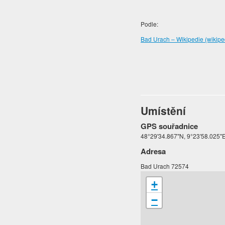
Podle:
Bad Urach – Wikipedie (wikipe
Umístění
GPS souřadnice
48°29'34.867"N, 9°23'58.025"
Adresa
Bad Urach 72574
+
−