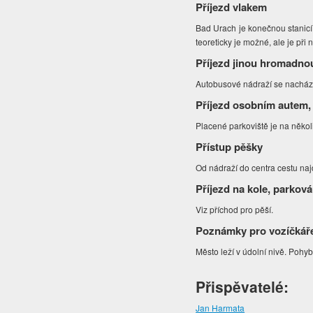
Příjezd vlakem
Bad Urach je konečnou stanicí 
teoreticky je možné, ale je při
Příjezd jinou hromadno
Autobusové nádraží se nachází 
Příjezd osobním autem,
Placené parkoviště je na někol
Přístup pěšky
Od nádraží do centra cestu na
Příjezd na kole, parková
Viz příchod pro pěší.
Poznámky pro vozíčkář
Město leží v údolní nivě. Pohy
Přispěvatelé:
Jan Harmata