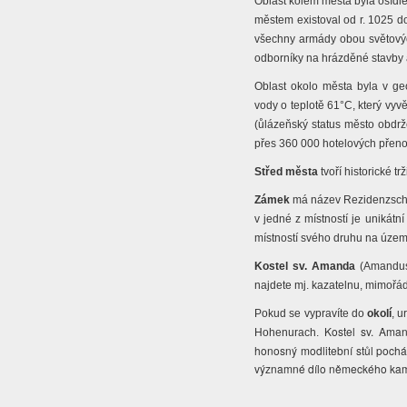
Oblast kolem města byla osídl
městem existoval od r. 1025 do
všechny armády obou světovýc
odborníky na hrázděné stavby 
Oblast okolo města byla v geo
vody o teplotě 61°C, který vyv
(ůlázeňský status město obdrž
přes 360 000 hotelových přen
Střed města
tvoří historické t
Zámek
má název Rezidenzschl
v jedné z místností je unikátn
místností svého druhu na úze
Kostel sv. Amanda
(Amanduski
najdete mj. kazatelnu, mimořádn
Pokud se vypravíte do
okolí
, 
Kostel sv. Ama
Hohenurach.
honosný modlitební stůl pochá
významné dílo německého kamen