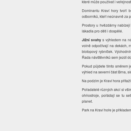
které může používat i veřejnos
Dominantu Kraví hory tvoří
odborníků, kteří neúnavně za p
Prostory u hvězdárny nabízej
lákadla pro děti i dospělé.
Jižní svahy
s výhledem na nám
volně odpočívají na dekách, m
biotopový rybníček. Východním
Řada návštěvníků sem jezdí d
Pokud půjdete tímto směrem je
výhled na severní část Brna, sí
Na podzim je Kraví hora přitažl
Pořadatelé různých akcí si všiml
ohňostroje, pořádají se tu se
planet.
Park na Kraví hoře je příklade