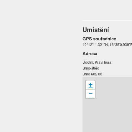
Umístění
GPS souřadnice
49°12'11.321"N, 16°35'0.939"
Adresa
Údolní, Kraví hora
Brno-střed
Brno 602 00
+
−