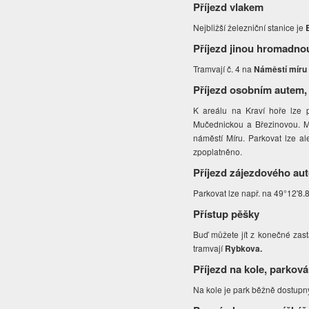
Příjezd vlakem
Nejbližší železniční stanice je
Příjezd jinou hromadno
Tramvají č. 4 na
Náměstí mír
Příjezd osobním autem,
K areálu na Kraví hoře lze p
Mučednickou a Březinovou. Me
náměstí Míru.
Parkovat lze a
zpoplatněno.
Příjezd zájezdového au
Parkovat lze např. na 49°12'8
Přístup pěšky
Buď můžete jít z konečné zast
tramvají
Rybkova.
Příjezd na kole, parková
Na kole je park běžně dostupn