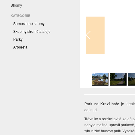
Stromy
KATEGORIE
Samostatné stromy
Skupiny stromů a aleje
Parky
Arboreta
1
/
13
Park na Kraví hoře
je ideál
odjinud.
Trávníky a ostrůvkovitá zeleň 
nebylo možné upravit parkově,
tyto nízké budovy patří Vysok