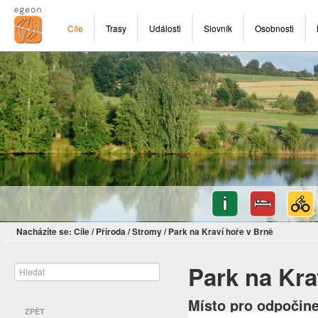
Cíle
Trasy
Události
Slovník
Osobnosti
Nacházíte se:
Cíle
/
Příroda
/
Stromy
/
Park na Kraví hoře v Brně
Park na Kra
Místo pro odpočine
ZPĚT