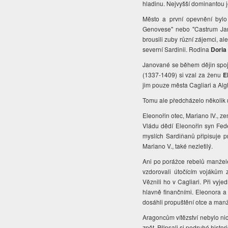
hladinu. Nejvyšší dominantou j
Město a první opevnění byl
Genovese" nebo "Castrum Jan
brousili zuby různí zájemci, a
severní Sardinii. Rodina
Doria
Janované se během dějin spojil
(1337-1409) si vzal za ženu
E
jim pouze města Cagliari a Alg
Tomu ale předcházelo několik u
Eleonořin otec, Mariano IV., ze
Vládu dědí Eleonořin syn Fede
myslích Sardiňanů připisuje p
Mariano V., také nezletilý.
Ani po porážce rebelů manželé
vzdorovali útočícím vojákům
Věznili ho v Cagliari. Při vy
hlavně finančními. Eleonora a
dosáhli propuštění otce a man
Aragoncům vítězství nebylo nic
zpět. Připsali si podruhé histor