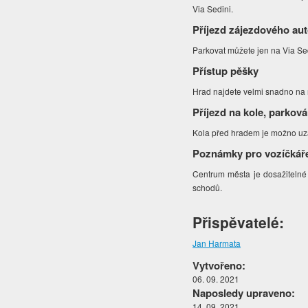
Via Sedini.
Příjezd zájezdového au
Parkovat můžete jen na Via Se
Přístup pěšky
Hrad najdete velmi snadno na 
Příjezd na kole, parková
Kola před hradem je možno uz
Poznámky pro vozíčkář
Centrum města je dosažitelné
schodů.
Přispěvatelé:
Jan Harmata
Vytvořeno:
06. 09. 2021
Naposledy upraveno:
14. 09. 2021