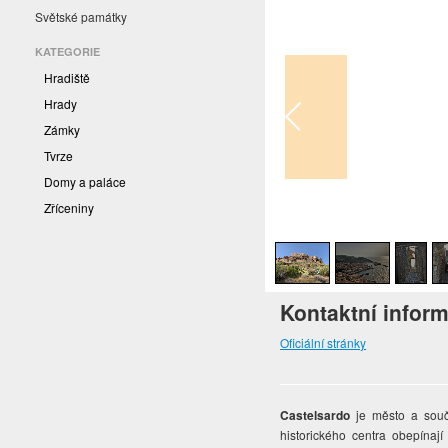
Světské památky
KATEGORIE
Hradiště
Hrady
Zámky
Tvrze
Domy a paláce
Zříceniny
1
/
7
Kontaktní infor
Oficiální stránky
Castelsardo
je město a souča
historického centra obepína