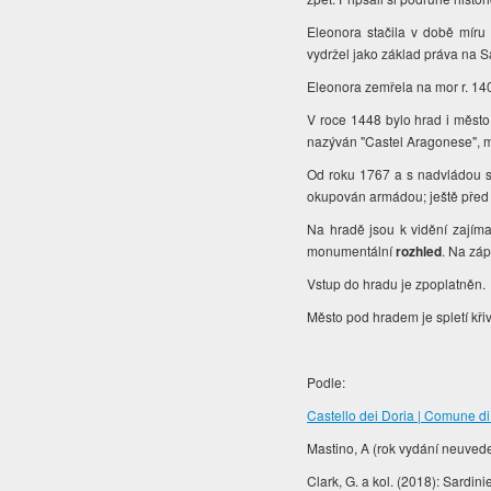
Eleonora stačila v době míru 
vydržel jako základ práva na Sar
Eleonora zemřela na mor r. 14
V roce 1448 bylo hrad i město
nazýván "Castel Aragonese", m
Od roku 1767 a s nadvládou s
okupován armádou; ještě před n
Na hradě jsou k vidění zajíma
monumentální
rozhled
. Na zá
Vstup do hradu je zpoplatněn.
Město pod hradem je spletí křiv
Podle:
Castello dei Doria | Comune d
Mastino, A (rok vydání neuvede
Clark, G. a kol. (2018): Sardini