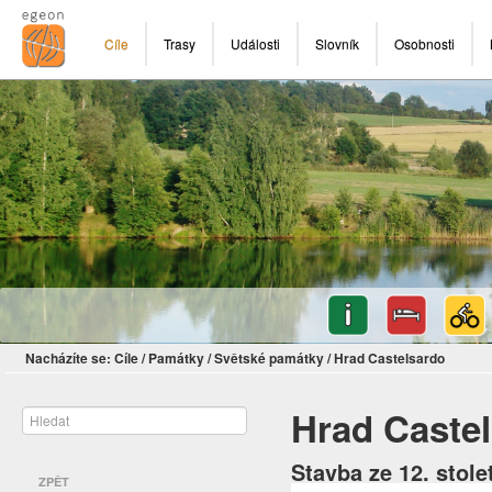
Cíle
Trasy
Události
Slovník
Osobnosti
Nacházíte se:
Cíle
/
Památky
/
Světské památky
/
Hrad Castelsardo
Hrad Caste
Stavba ze 12. stol
ZPĚT