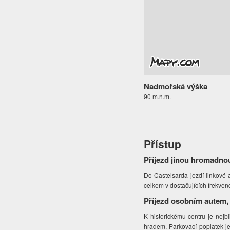
Nadmořská výška
90 m.n.m.
Přístup
Příjezd jinou hromadno
Do Castelsarda jezdí linkové 
celkem v dostačujících frekven
Příjezd osobním autem,
K historickému centru je nejb
hradem. Parkovací poplatek j