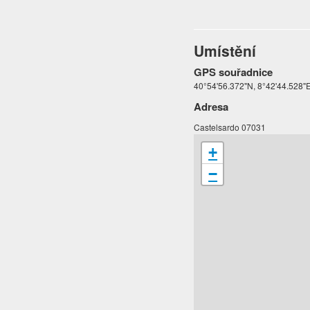
Umístění
GPS souřadnice
40°54'56.372"N, 8°42'44.528"
Adresa
Castelsardo 07031
+
−