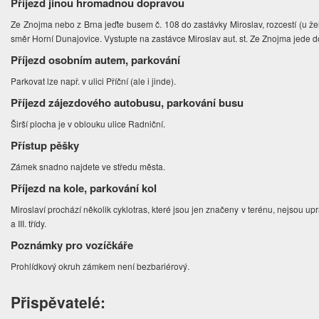
Příjezd jinou hromadnou dopravou
Ze Znojma nebo z Brna jeďte busem č. 108 do zastávky Miroslav, rozcestí (u žel
směr Horní Dunajovice. Vystupte na zastávce Miroslav aut. st. Ze Znojma jede d
Příjezd osobním autem, parkování
Parkovat lze např. v ulici Příční (ale i jinde).
Příjezd zájezdového autobusu, parkování busu
Širší plocha je v oblouku ulice Radniční.
Přístup pěšky
Zámek snadno najdete ve středu města.
Příjezd na kole, parkování kol
Miroslaví prochází několik cyklotras, které jsou jen značeny v terénu, nejsou upr
a III. třídy.
Poznámky pro vozíčkáře
Prohlídkový okruh zámkem není bezbariérový.
Přispěvatelé: