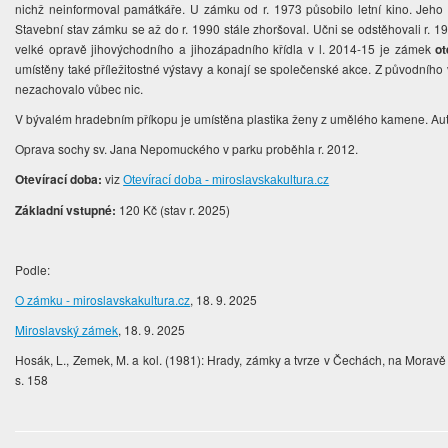
nichž neinformoval památkáře. U zámku od r. 1973 působilo letní kino. Jeho 
Stavební stav zámku se až do r. 1990 stále zhoršoval. Učni se odstěhovali r. 
velké opravě jihovýchodního a jihozápadního křídla v l. 2014-15 je zámek
ot
umístěny také příležitostné výstavy a konají se společenské akce. Z původního 
nezachovalo vůbec nic.
V bývalém hradebním příkopu je umístěna plastika ženy z umělého kamene. Auto
Oprava sochy sv. Jana Nepomuckého v parku proběhla r. 2012.
Otevírací doba:
viz
Otevírací doba - miroslavskakultura.cz
Základní vstupné:
120 Kč (stav r. 2025)
Podle:
O zámku - miroslavskakultura.cz
, 18. 9. 2025
Miroslavský zámek
, 18. 9. 2025
Hosák, L., Zemek, M. a kol. (1981): Hrady, zámky a tvrze v Čechách, na Moravě
s. 158