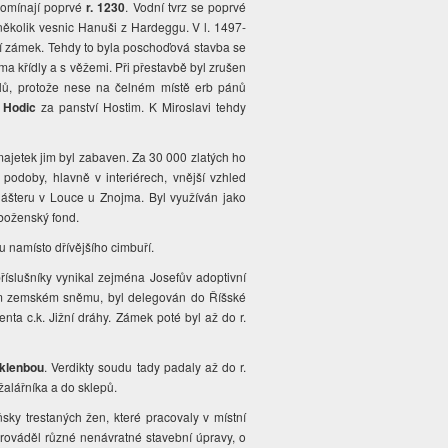
ipomínají poprvé
r. 1230
. Vodní tvrz se poprvé
 několik vesnic Hanuši z Hardeggu. V l. 1497-
ční zámek. Tehdy to byla poschoďová stavba se
a křídly a s věžemi. Při přestavbě byl zrušen
elů, protože nese na čelném místě erb pánů
 Hodic
za panství Hostim. K Miroslavi tehdy
majetek jim byl zabaven. Za 30 000 zlatých ho
podoby, hlavně v interiérech, vnější vzhled
klášteru v Louce u Znojma. Byl využíván jako
áboženský fond.
u namísto dřívějšího cimbuří.
říslušníky vynikal zejména Josefův adoptivní
ém zemském sněmu, byl delegován do Říšské
nta c.k. Jižní dráhy. Zámek poté byl až do r.
 klenbou
. Verdikty soudu tady padaly až do r.
žalářníka a do sklepů.
ky trestaných žen, které pracovaly v místní
rováděl různé nenávratné stavební úpravy, o