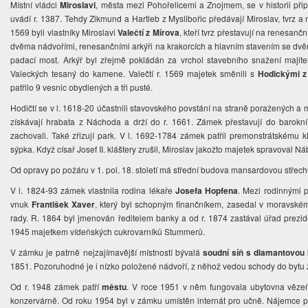
Místní vládci
Miroslavi
, města mezi Pohořelicemi a Znojmem, se v historii př
uvádí r. 1387. Tehdy Zikmund a Hartleb z Myslibořic předávají Miroslav, tvrz a
1569 byli vlastníky Miroslavi
Valečtí z Mírova
, kteří tvrz přestavují na renesan
dvěma nádvořími, renesančními arkýři na krakorcích a hlavním stavením se dvěm
padací most. Arkýř byl zřejmě pokládán za vrchol stavebního snažení majit
Valeckých tesaný do kamene. Valečtí r. 1569 majetek směnili s
Hodickými z
patřilo 9 vesnic obydlených a tři pusté.
Hodičtí se v l. 1618-20 účastnili stavovského povstání na straně poražených a 
získávají hrabata z Náchoda a drží do r. 1661. Zámek přestavují do barokní 
zachovali. Také zřizují park. V l. 1692-1784 zámek patřil premonstrátskému 
sýpka. Když císař Josef II. kláštery zrušil, Miroslav jakožto majetek spravoval N
Od opravy po požáru v 1. pol. 18. století má střední budova mansardovou střech
V l. 1824-93 zámek vlastnila rodina lékaře
Josefa Hopfena
. Mezi rodinnými p
vnuk
František Xaver
, který byl schopným finančníkem, zasedal v moravsk
rady. R. 1864 byl jmenován ředitelem banky a od r. 1874 zastával úřad prezide
1945 majetkem vídeňských cukrovarníků Stummerů.
V zámku je patrně nejzajímavější místností bývalá
soudní síň s diamantovou
1851. Pozoruhodné je i nízko položené nádvoří, z něhož vedou schody do bytu 
Od r. 1948 zámek patří
městu
. V roce 1951 v něm fungovala ubytovna vězeňs
konzervárně. Od roku 1954 byl v zámku umístěn internát pro učně. Nájemce p