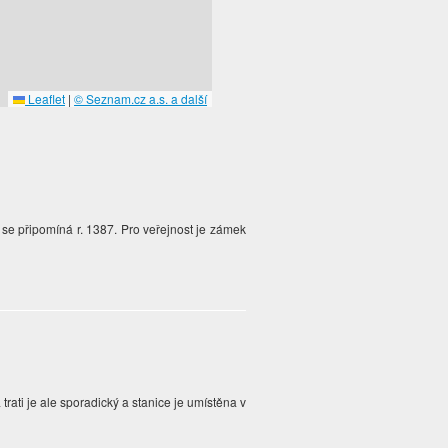
Leaflet
|
© Seznam.cz a.s. a další
rz se připomíná r. 1387. Pro veřejnost je zámek
trati je ale sporadický a stanice je umístěna v