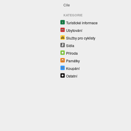
Cíle
KATEGORIE
Turistické informace
Ubytování
Služby pro cyklisty
Sídla
Příroda
Památky
Koupání
Ostatní