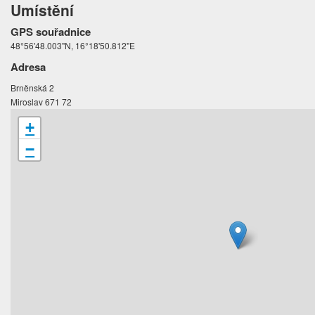
Umístění
GPS souřadnice
48°56'48.003"N, 16°18'50.812"E
Adresa
Brněnská 2
Miroslav 671 72
+
−