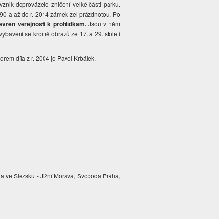
vznik doprovázelo zničení velké části parku.
1990 a až do r. 2014 zámek zel prázdnotou. Po
evřen veřejnosti k prohlídkám.
Jsou v něm
vybavení se kromě obrazů ze 17. a 29. století
rem díla z r. 2004 je Pavel Krbálek.
 a ve Slezsku - Jižní Morava, Svoboda Praha,