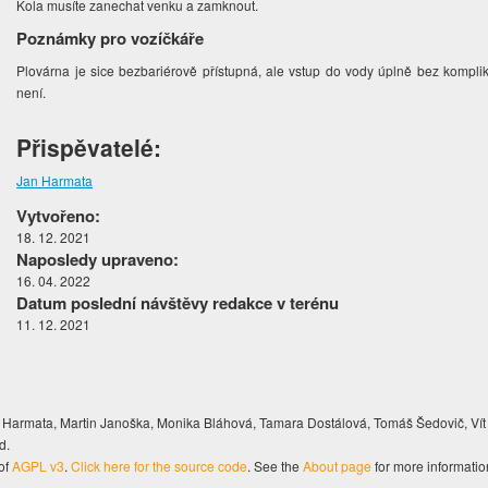
Kola musíte zanechat venku a zamknout.
Poznámky pro vozíčkáře
Plovárna je sice bezbariérově přístupná, ale vstup do vody úplně bez kompl
není.
Přispěvatelé:
Jan Harmata
Vytvořeno:
18. 12. 2021
Naposledy upraveno:
16. 04. 2022
Datum poslední návštěvy redakce v terénu
11. 12. 2021
Harmata, Martin Janoška, Monika Bláhová, Tamara Dostálová, Tomáš Šedovič, Vít
d.
of
AGPL v3
.
Click here for the source code
. See the
About page
for more informatio