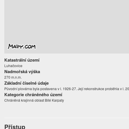
Katastrální území
Luhačovice
Nadmořská výška
270 m.n.m.
Základní číselné údaje
Původní plovárna byla postavena v l. 1926-27. Její rekonstrukce proběhla v l. 2
Kategorie chráněného území
Chráněná krajinná oblast Bílé Karpaty
Přístup