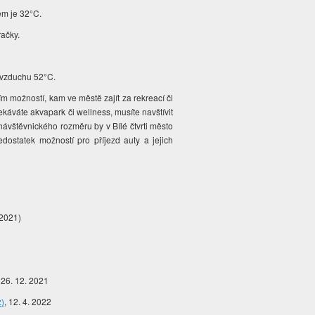
ěm je 32°C.
račky.
ě vzduchu 52°C.
ím možností, kam ve městě zajít za rekreací či
čekáváte akvapark či wellness, musíte navštívit
návštěvnického rozměru by v Bílé čtvrti město
ostatek možností pro příjezd auty a jejich
 2021)
, 26. 12. 2021
z)
, 12. 4. 2022