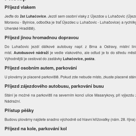
Příjezd vlakem
Jeďte do
žst Luhačovice
. Jezdí sem osobní vlaky z Újezdce u Luhačovic (Újezde
Moravou - Bylnice, odbočka je trať Újezdec u Luhačovic - Luhačovice) a rychlí
Uherské Hradiště).
Příjezd jinou hromadnou dopravou
Do Luhačovic jezdí dálkové autobusy např. z Brna a Ostravy, místní link
míst.
Autobusové nádraží
je vedle vlakového, ale odtud je to do středu města 
Výhodnější je cestovat do zastávky
Luhačovice, pošta
.
Příjezd osobním autem, parkování
U plovárny je placené parkoviště. Pokud zde nebude místo, zkuste placené stání
Příjezd zájezdového autobusu, parkování busu
Stání je možné na parkovišti na severním konci ulice Masarykovy, při výjezdu
Nádražní.
Přístup pěšky
Budovu plovárny najdete snadno východně od hlavní křižovatky (nám. 28. října)
Příjezd na kole, parkování kol