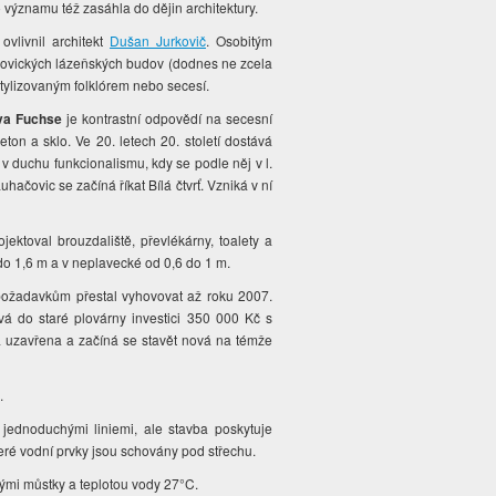
významu též zasáhla do dějin architektury.
vlivnil architekt
Dušan Jurkovič
. Osobitým
ačovických lázeňských budov (dodnes ne zcela
stylizovaným folklórem nebo secesí.
va Fuchse
je kontrastní odpovědí na secesní
ton a sklo. Ve 20. letech 20. století dostává
 v duchu funkcionalismu, kdy se podle něj v l.
hačovic se začíná říkat Bílá čtvrť. Vzniká v ní
ektoval brouzdaliště, převlékárny, toalety a
do 1,6 m a v neplavecké od 0,6 do 1 m.
 požadavkům přestal vyhovovat až roku 2007.
á do staré plovárny investici 350 000 Kč s
a uzavřena a začíná se stavět nová na témže
0.
 jednoduchými liniemi, ale stavba poskytuje
škeré vodní prvky jsou schovány pod střechu.
ými můstky a teplotou vody 27°C.