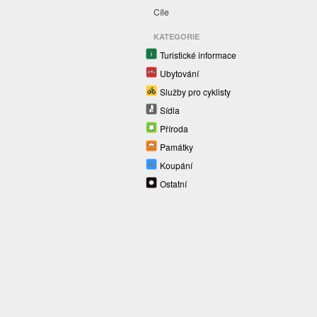
Cíle
KATEGORIE
Turistické informace
Ubytování
Služby pro cyklisty
Sídla
Příroda
Památky
Koupání
Ostatní