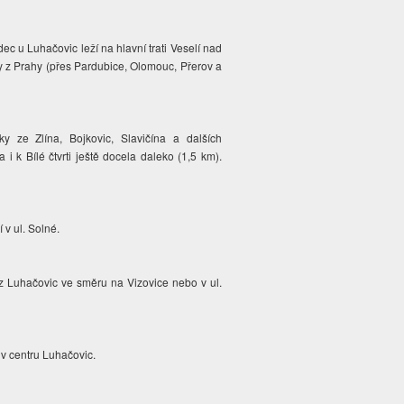
c u Luhačovic leží na hlavní trati Veselí nad
ky z Prahy (přes Pardubice, Olomouc, Přerov a
y ze Zlína, Bojkovic, Slavičína a dalších
i k Bílé čtvrti ještě docela daleko (1,5 km).
 v ul. Solné.
 z Luhačovic ve směru na Vizovice nebo v ul.
 v centru Luhačovic.