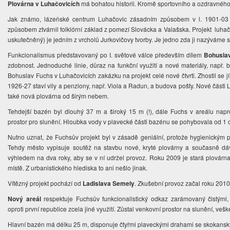
Plovárna v Luhačovicích
má bohatou historii. Kromě sportovního a ozdravného 
Jak známo, lázeňské centrum Luhačovic zásadním způsobem v l. 1901-03 o
způsobem ztvárnil folklórní základ z pomezí Slovácka a Valašska. Projekt luh
uskutečněný) je jedním z vrcholů Jurkovičovy tvorby. Je jedno zda ji nazýváme 
Funkcionalismus představovaný po I. světové válce především dílem
Bohusla
zdobnost. Jednoduché linie, důraz na funkční využití a nové materiály, např. be
Bohuslav Fuchs v Luhačovicích zakázku na projekt celé nové čtvrti. Zhostil se jí
1926-27 staví vily a penziony, např. Viola a Radun, a budova pošty. Nové části Lu
také nová plovárna od širým nebem.
Tehdejší bazén byl dlouhý 37 m a široký 15 m (!), dále Fuchs v areálu naproj
prostor pro slunění. Hloubka vody v plavecké části bazénu se pohybovala od 1 
Nutno uznat, že Fuchsův projekt byl v zásadě geniální, protože hygienickým
Tehdy město vypisuje soutěž na stavbu nové, kryté plovárny a současně dáv
výhledem na dva roky, aby se v ní udržel provoz. Roku 2009 je stará plovárn
místě. Z urbanistického hlediska to ani nešlo jinak.
Vítězný projekt pochází od
Ladislava Semely
. Zkušební provoz začal roku 201
Nový areál
respektuje Fuchsův funkcionalistický odkaz zarámovaný čistými,
oproti první republice zcela jiné využití. Zůstal venkovní prostor na slunění, ve
Hlavní bazén má délku 25 m, disponuje čtyřmi plaveckými drahami se skokansk