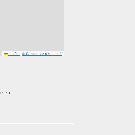
Leaflet
|
© Seznam.cz a.s. a další
009-10.