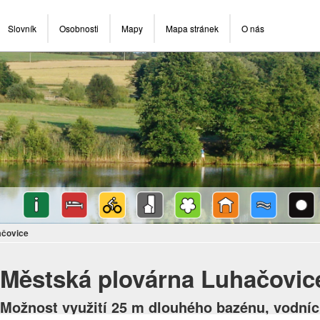
Slovník
Osobnosti
Mapy
Mapa stránek
O nás
ačovice
Městská plovárna Luhačovic
Možnost využití 25 m dlouhého bazénu, vodních