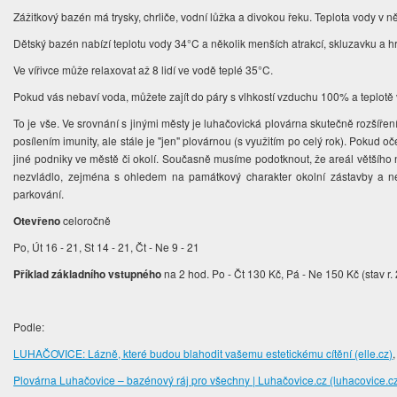
Zážitkový bazén má trysky, chrliče, vodní lůžka a divokou řeku. Teplota vody v n
Dětský bazén nabízí teplotu vody 34°C a několik menších atrakcí, skluzavku a h
Ve vířivce může relaxovat až 8 lidí ve vodě teplé 35°C.
Pokud vás nebaví voda, můžete zajít do páry s vlhkostí vzduchu 100% a teplot
To je vše. Ve srovnání s jinými městy je luhačovická plovárna skutečně rozšířen
posílením imunity, ale stále je "jen" plovárnou (s využitím po celý rok). Pokud o
jiné podniky ve městě či okolí. Současně musíme podotknout, že areál většího 
nezvládlo, zejména s ohledem na památkový charakter okolní zástavby a ned
parkování.
Otevřeno
celoročně
Po, Út 16 - 21, St 14 - 21, Čt - Ne 9 - 21
Příklad základního vstupného
na 2 hod. Po - Čt 130 Kč, Pá - Ne 150 Kč (stav r.
Podle:
LUHAČOVICE: Lázně, které budou blahodit vašemu estetickému cítění (elle.cz)
Plovárna Luhačovice – bazénový ráj pro všechny | Luhačovice.cz (luhacovice.c