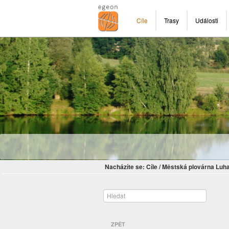
Cíle
Trasy
Události
Nacházíte se:
Cíle
/
Městská plovárna Luh
ZPĚT