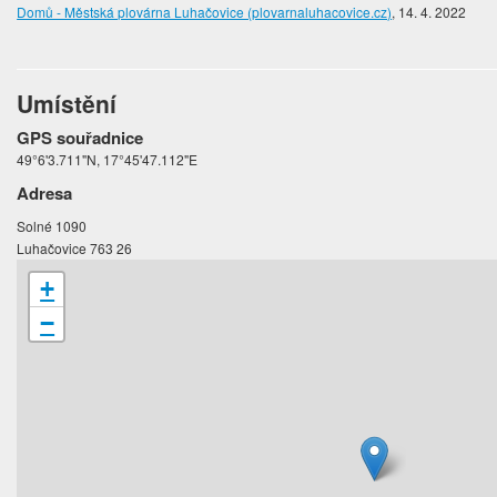
Domů - Městská plovárna Luhačovice (plovarnaluhacovice.cz)
, 14. 4. 2022
Umístění
GPS souřadnice
49°6'3.711"N, 17°45'47.112"E
Adresa
Solné 1090
Luhačovice 763 26
+
−