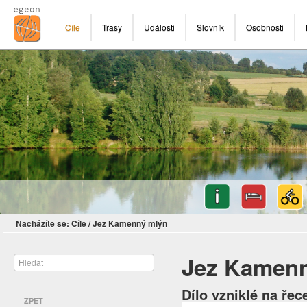
Cíle
Trasy
Události
Slovník
Osobnosti
Nacházíte se:
Cíle
/
Jez Kamenný mlýn
Jez Kamen
Dílo vzniklé na řec
ZPĚT