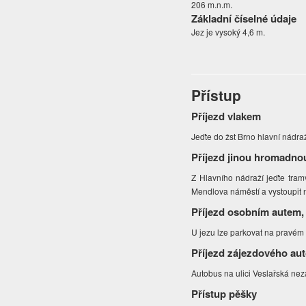
206 m.n.m.
Základní číselné údaje
Jez je vysoký 4,6 m.
Přístup
Příjezd vlakem
Jeďte do žst Brno hlavní nádra
Příjezd jinou hromadno
Z Hlavního nádraží jeďte tramv
Mendlova náměstí a vystoupit 
Příjezd osobním autem,
U jezu lze parkovat na pravém 
Příjezd zájezdového au
Autobus na ulici Veslařská nez
Přístup pěšky