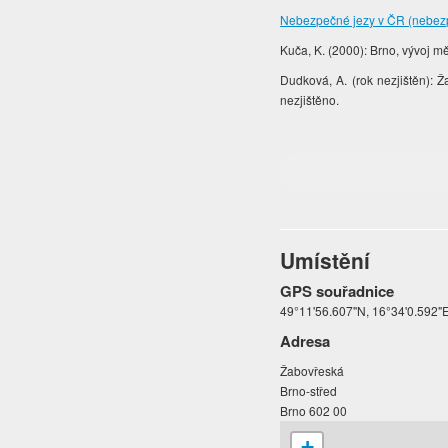
Nebezpečné jezy v ČR (nebez
Kuča, K. (2000): Brno, vývoj mě
Dudková, A. (rok nezjištěn): Ža
nezjištěno.
Umístění
GPS souřadnice
49°11'56.607"N, 16°34'0.592"
Adresa
Žabovřeská
Brno-střed
Brno 602 00
+