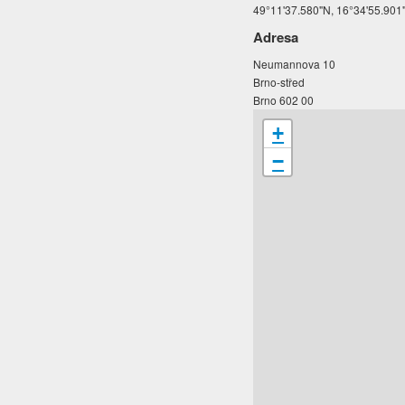
49°11'37.580"N, 16°34'55.901
Adresa
Neumannova 10
Brno-střed
Brno 602 00
+
−