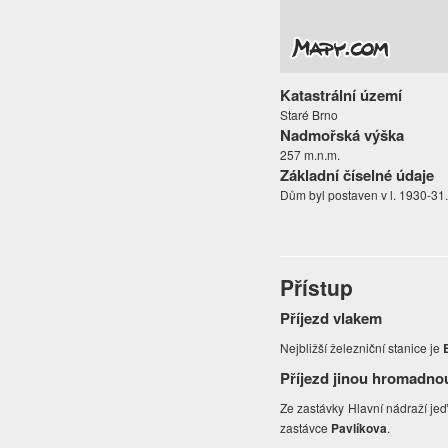
Katastrální území
Staré Brno
Nadmořská výška
257 m.n.m.
Základní číselné údaje
Dům byl postaven v l. 1930-31
Přístup
Příjezd vlakem
Nejbližší železniční stanice je
Příjezd jinou hromadno
Ze zastávky Hlavní nádraží jeď
zastávce
Pavlíkova
.