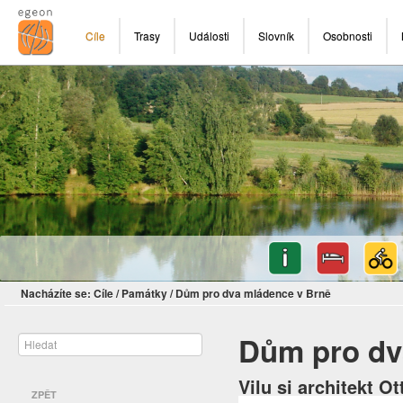
Cíle
Trasy
Události
Slovník
Osobnosti
Nacházíte se:
Cíle
/
Památky
/
Dům pro dva mládence v Brně
Dům pro dv
Vilu si architekt O
ZPĚT