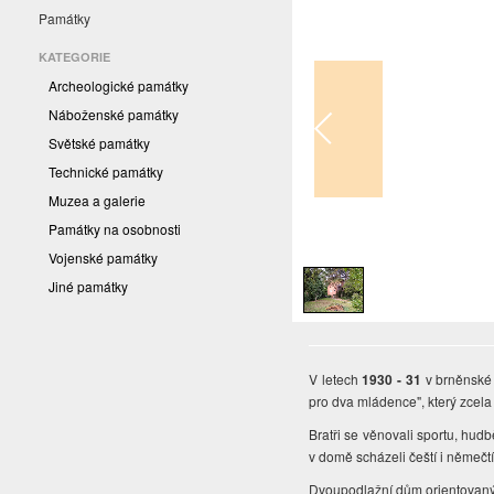
Památky
KATEGORIE
Archeologické památky
Náboženské památky
Světské památky
Technické památky
Muzea a galerie
Památky na osobnosti
1
/
1
Vojenské památky
Jiné památky
V letech
1930 - 31
v brněnské
pro dva mládence", který zcela
Bratři se věnovali sportu, hud
v domě scházeli čeští i němečtí
Dvoupodlažní dům orientovaný 