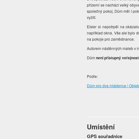
přízemí se nachází velký obyva
společný pokoj. Dům měl i poko
vyžití.
Eisler si nepotrpěl na okázal
například okna. Vše ale bylo d
na pokoje pro zaměstnance.
Autorem nástěnných maleb v in
Dům
není přístupný veřejnost
Podle:
Dům pro dva mládence | Objekt
Umístění
GPS souřadnice