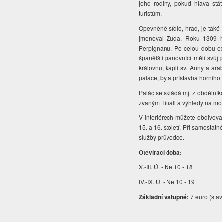
jeho rodiny, pokud hlava stá
turistům.
Opevněné sídlo, hrad, je také
jmenoval Zuda. Roku 1309 h
Perpignanu. Po celou dobu exi
španělští panovníci měli svůj 
královnu, kaplí sv. Anny a ar
paláce, byla přístavba horního 
Palác se skládá mj. z obdélník
zvaným Tinall a výhledy na moře
V interiérech můžete obdivov
15. a 16. století. Při samosta
služby průvodce.
Otevírací doba:
X.-III. Út - Ne 10 - 18
IV.-IX. Út - Ne 10 - 19
Základní vstupné:
7 euro (stav