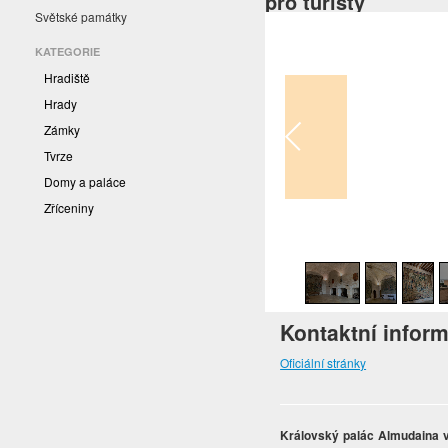
pro turisty
Světské památky
KATEGORIE
Hradiště
Hrady
Zámky
Tvrze
Domy a paláce
Zříceniny
1
/
28
Kontaktní infor
Oficiální stránky
Královský palác Almudaina 