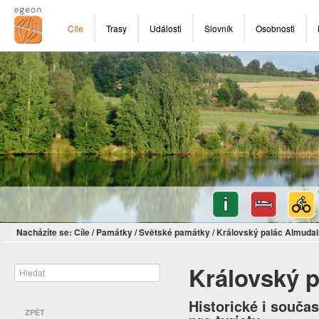
Cíle
Trasy
Události
Slovník
Osobnosti
Nacházíte se:
Cíle
/
Památky
/
Světské památky
/
Královský palác Almudai
Královský 
Historické i součas
ZPĚT