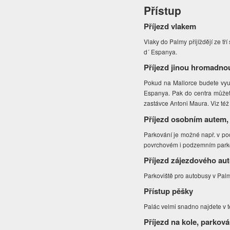
Přístup
Příjezd vlakem
Vlaky do Palmy přijíždějí ze tř
d´ Espanya.
Příjezd jinou hromadno
Pokud na Mallorce budete využ
Espanya. Pak do centra můžete 
zastávce Antoni Maura. Viz té
Příjezd osobním autem,
Parkování je možné např. v p
povrchovém i podzemním parkov
Příjezd zájezdového au
Parkoviště pro autobusy v Pal
Přístup pěšky
Palác velmi snadno najdete v t
Příjezd na kole, parková