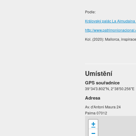
Podle:
Královský palác La Almudaina 
http://www.patrimonionacional
Kol. (2020): Mallorca, inspirac
Umístění
GPS souřadnice
39°34'3.802"N, 2°38'50.256"E
Adresa
Av. d'Antoni Maura 24
Palma 07012
+
−