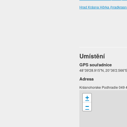
Hrad Krásna Hôrka (hradkrasn
Umístění
GPS souřadnice
48°39'28.915"N, 20°36'2.566"
Adresa
Krásnohorske Podhradie 049 
+
−