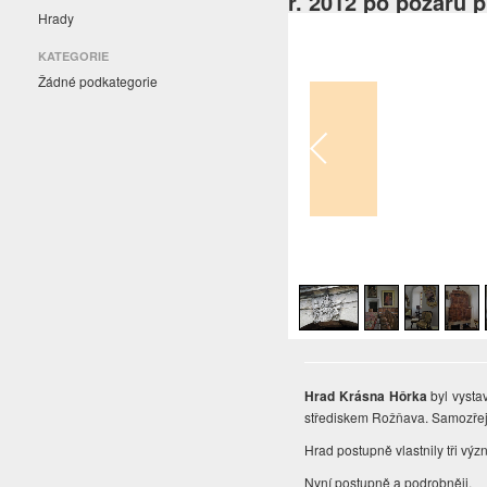
r. 2012 po požáru 
Hrady
KATEGORIE
Žádné podkategorie
1
/
6
Hrad Krásna Hôrka
byl vysta
střediskem Rožňava. Samozřejm
Hrad postupně vlastnily tři vý
Nyní postupně a podrobněji.