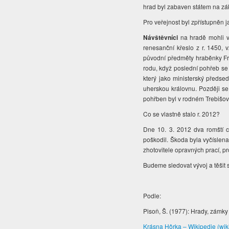
hrad byl zabaven státem na z
Pro veřejnost byl zpřístupněn j
Návštěvníci
na hradě mohli vi
renesanční křeslo z r. 1450, v
původní předměty hraběnky Fran
rodu, když poslední pohřeb se 
který jako ministerský předse
uherskou královnu. Později se
pohřben byl v rodném Trebišo
Co se vlastně stalo r. 2012?
Dne 10. 3. 2012 dva romští ch
poškodil. Škoda byla vyčíslena
zhotovitele opravných prací, p
Budeme sledovat vývoj a těšit
Podle:
Pisoň, Š. (1977): Hrady, zámky
Krásna Hôrka – Wikipedie (wik