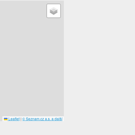
Leaflet
|
© Seznam.cz a.s. a další