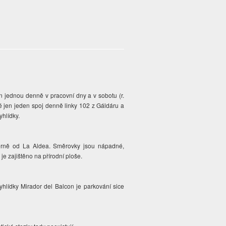
n jednou denně v pracovní dny a v sobotu (r.
é jen jeden spoj denně linky 102 z Gáldáru a
yhlídky.
erně od La Aldea. Směrovky jsou nápadné,
je zajištěno na přírodní ploše.
hlídky Mirador del Balcon je parkování sice