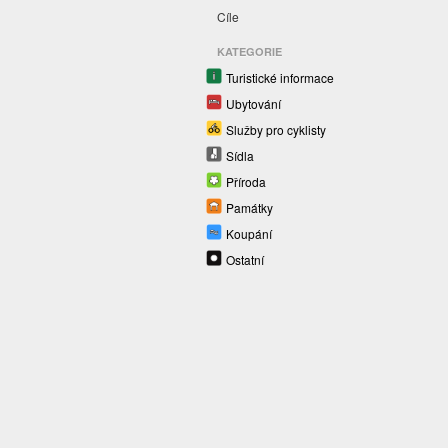
Cíle
KATEGORIE
Turistické informace
Ubytování
Služby pro cyklisty
Sídla
Příroda
Památky
Koupání
Ostatní