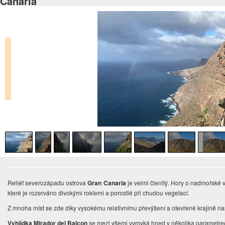
Canaria
Reliéf severozápadu ostrova
Gran Canaria
je velmi členitý. Hory o nadmořské v
které je rozerváno divokými roklemi a porostlé při chudou vegetací.
Z mnoha míst se zde díky vysokému relativnímu převýšení a otevřené krajině na
Vyhlídka Mirador del Balcon
se mezi všemi vymyká hned v několika parametre