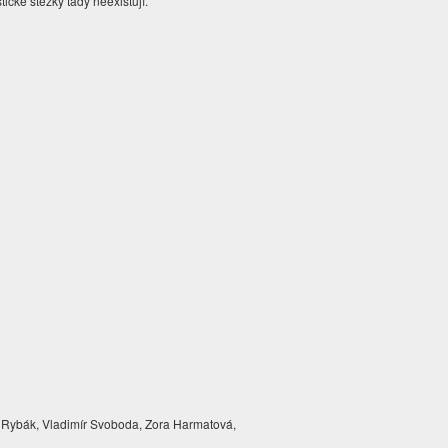
stické stezky tady neexistují.
 Rybák, Vladimír Svoboda, Zora Harmatová,