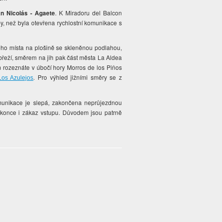
an Nicolás - Agaete
. K Miradoru del Balcon
by, než byla otevřena rychlostní komunikace s
ého místa na plošině se skleněnou podlahou,
řeží, směrem na jih pak část města La Aldea
m rozeznáte v úbočí hory Morros de los Piňos
. Pro výhled jižními směry se z
Los Azulejos
komunikace je slepá, zakončena neprůjezdnou
dokonce i zákaz vstupu. Důvodem jsou patrně