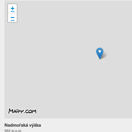
+
−
Nadmořská výška
352 m.n.m.