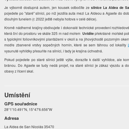
Je výborně dostupná autem, jen kousek odbočíte ze
silnice La Aldea de S
pojedete po "staré" silnici, po níž jezdila auta mezi La Aldeou a Agaete do do
dlouhým tunelem (r. 2022 ještě nebyla hotova v celé délce).
Kromě nádherné krajiny obdivujete i dokonalé technické provedení rozhledov
která ční do prostoru ve skále 325 m nad mořem
Uvidíte
překrásné mořské pob
s typickými foliovníkovými plantážemi v okolí a na jihovýchodě pozorným oke
modře zbarvené vrstvy sopečných hornin, které se sem táhnou od lokality
vysunuté vyhlídky přesuňte na silnici, i tady je krajina úchvatná.
Pokud pojedete po staré silnici ještě výše, dorazíte k další vyhlídce, ale 
bránou. Do Agaete se tudy nedá projet, na staré silnici je zákaz vjezdu a 
obavy z řícení skal.
Umístění
GPS souřadnice
28°1'10.491"N, 15°47'6.656"W
Adresa
La Aldea de San Nicolás 35470