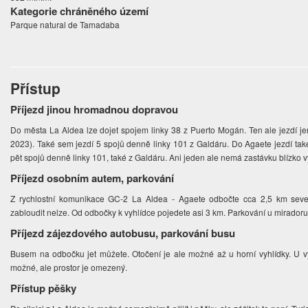
Kategorie chráněného území
Parque natural de Tamadaba
Přístup
Příjezd jinou hromadnou dopravou
Do města La Aldea lze dojet spojem linky 38 z Puerto Mogán. Ten ale jezdí je
2023). Také sem jezdí 5 spojů denně linky 101 z Galdáru. Do Agaete jezdí tak
pět spojů denně linky 101, také z Galdáru. Ani jeden ale nemá zastávku blízko v
Příjezd osobním autem, parkování
Z rychlostní komunikace GC-2 La Aldea - Agaete odbočte cca 2,5 km sev
zabloudit nelze. Od odbočky k vyhlídce pojedete asi 3 km. Parkování u miradoru 
Příjezd zájezdového autobusu, parkování busu
Busem na odbočku jet můžete. Otočení je ale možné až u horní vyhlídky. U vy
možné, ale prostor je omezený.
Přístup pěšky