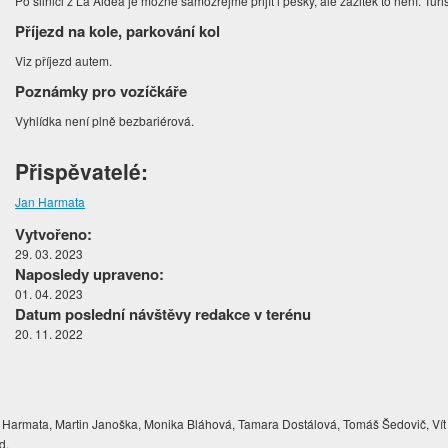
Po silnici z La Aldea je možné samozřejmě přijít i pěšky, ale zážitek to není. Turi
Příjezd na kole, parkování kol
Viz příjezd autem.
Poznámky pro vozíčkáře
Vyhlídka není plně bezbariérová.
Přispěvatelé:
Jan Harmata
Vytvořeno:
29. 03. 2023
Naposledy upraveno:
01. 04. 2023
Datum poslední návštěvy redakce v terénu
20. 11. 2022
Harmata, Martin Janoška, Monika Bláhová, Tamara Dostálová, Tomáš Šedovič, Vít
d.