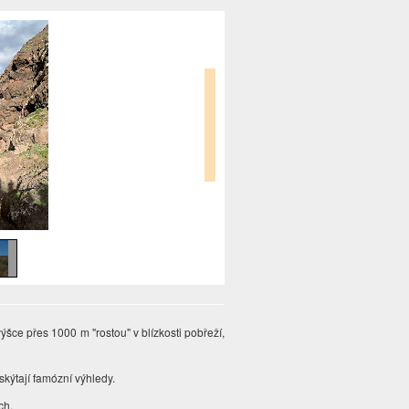
ýšce přes 1000 m "rostou" v blízkosti pobřeží,
skýtají famózní výhledy.
ch.