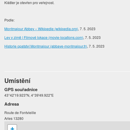
Klášter je otevřen pro veřejnost.
Podle:
Montmajour Abbey – Wikipedie (wikipedia.org)
, 7. 5. 2023
Lev v zimě | Filmové lokace (movie-locations.com)
, 7. 5. 2023
Historie opatství Montmajour (abbaye-montmajour.fr)
, 7. 5. 2023
Umístění
GPS souřadnice
43°42'19.923"N, 4°39'49.922"E
Adresa
Route de Fontvieille
Arles 13280
+