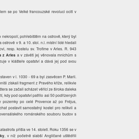
álem se po Velké francouzské revoluci ocitl v
ylo nekropolí, pohřebištěm na ostrově, který byl
trově v 9. a 10. stol. n.l. místní lidé hledali
i, resp. kostelu sv. Trofime v Arles. R. 943
a z Arles
a v závěti jej věnovala mnichům s
uje v klášteře opatství a dává jej pod svou
staven v l. 1030 - 69 a byl zasvěcen P. Marii.
i získali fragment z Pravého kříže, relikvie
áštera se začali scházet věřící ze široka daleka
etí, kdy pod opatství patřilo asi 50 podřízených
třily pozemky po celé Provence až po Fréjus,
hat postavit samostatný kostel pro relikvii a
o provensálského románského souboru budov s
atastrofa přišla ve 14. století. Roku 1356 se v
lky
, v níž početně slabší Angličané uštědřili