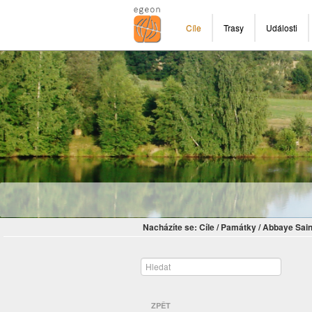
Cíle
Trasy
Události
Nacházíte se:
Cíle
/
Památky
/
Abbaye Sain
ZPĚT