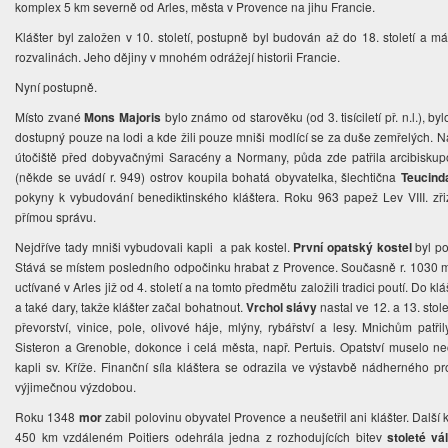
komplex 5 km severně od Arles, města v Provence na jihu Francie.
Klášter byl založen v 10. století, postupně byl budován až do 18. století a m
rozvalinách. Jeho dějiny v mnohém odrážejí historii Francie.
Nyní postupně.
Místo zvané
Mons Majoris
bylo známo od starověku (od 3. tisíciletí př. n.l.), b
dostupný pouze na lodi a kde žili pouze mniši modlící se za duše zemřelých. Na os
útočiště před dobyvačnými Saracény a Normany, půda zde patřila arcibiskupov
(někde se uvádí r. 949) ostrov koupila bohatá obyvatelka, šlechtična
Teucind
pokyny k vybudování benediktinského kláštera. Roku 963 papež Lev VIII. zřiz
přímou správu.
Nejdříve tady mniši vybudovali kapli a pak kostel.
První opatský kostel
byl po
Stává se místem posledního odpočinku hrabat z Provence. Současně r. 1030 mniš
uctívané v Arles již od 4. století a na tomto předmětu založili tradici poutí. Do kl
a také dary, takže klášter začal bohatnout.
Vrchol slávy
nastal ve 12. a 13. stol
převorství, vinice, pole, olivové háje, mlýny, rybářství a lesy. Mnichům pa
Sisteron a Grenoble, dokonce i celá města, např. Pertuis. Opatství muselo nec
kapli sv. Kříže. Finanční síla kláštera se odrazila ve výstavbě nádhernéh
výjimečnou výzdobou.
Roku 1348
mor
zabil polovinu obyvatel Provence a neušetřil ani klášter. Další k
450 km vzdáleném Poitiers odehrála jedna z rozhodujících bitev
stoleté vá