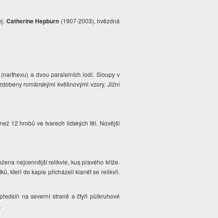
mj.
Catherine Hepburn
(1907-2003), hvězdná
narthexu) a dvou paralelních lodí. Sloupy v
 zdobeny románskými květinovými vzory. Jižní
než 12 hrobů ve tvarech lidských těl. Novější
uložena nejcennější relikvie, kus pravého kříže.
kteří do kaple přicházeli klanět se relikvii.
předsíň na severní straně a čtyři půlkruhové
.