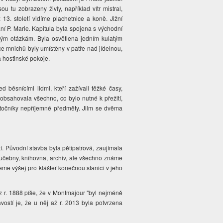
u tu zobrazeny živly, například vítr mistral,
 13. století vidíme plachetnice a koně. Jižní
ní P. Marie. Kapitula byla spojena s východní
kým otázkám. Byla osvětlena jedním kulatým
ce mnichů byly umístěny v patře nad jídelnou,
a hostinské pokoje.
d běsnícími lidmi, kteří zažívali těžké časy,
 obsahovala všechno, co bylo nutné k přežití,
útočníky nepříjemné předměty. Jilm se dvěma
. Původní stavba byla pětipatrová, zaujímala
, učebny, knihovna, archiv, ale všechno známe
me výše) pro klášter konečnou stanici v jeho
 z r. 1888 píše, že v Montmajour "byl nejméně
ostí je, že u něj až r. 2013 byla potvrzena