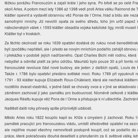
těžkou porážku Francouzům a zajali krále i jeho syna. Po bitvě se po celé Franc
okolí Arles. A potom mezi lety 1386 až 1398 vedl proti Arles válku Raimond de 
klášter opevnit a vystavět obrannou věž Ponse de l´Orme, hlad a bídu ale neza
samotnými mnichy. Již nevolili opata ze svého středu, toho jim určil papež 
náboženských válek r. 1593 klášter obsadila vojska katolické ligy, mniši museli 
Klášter byl v troskách.
Za těchto okolností se roku 1639 opatství dostává do rukou nové benediktin
byli zpočátku nepřáteli, ale i přesto se novým mnichům podařilo zahájit obnovu 
i překážka v podobě jejich nadřízeného. Opat Charles Bichi měl rodinu, která t
nebydlel a odmítal platit za jeho údržbu. Mauristů bylo pouze 30 a při tomto n
francouzské revoluce část nové budovy, ale jeden z dalších opatů, Louis de R
Takže r. 1786 bylo opatství předáno světské moci. Roku 1789 při vypuknutí r
1791 - 93 klášter kupuje Elizabeth Roux-Ch
telard, která ale nechává klášte
â
rozdělilo dvacet vlastníků, v jedné části se chovaly ovce a v jiné se skladovalo s
záměrem zachovat ji jako památku pro budoucnost. Nicméně celkově z klášter
Jacques Réattu kupuje věž Pons de l´Orme a přistupuje k ní ušlechtile. Zachráni
Naštěstí další roky přinesly spíše příznivější události.
Město Arles roku 1822 koupilo kapli sv. Kříže s úmyslem ji zachovat. Roku
památek pracující pro francouzskou vládu, umístil středověké opatství na sez
ale nejdříve musel všechny nemovitosti postupně koupit, což se podařilo d
práce, které pokračovaly dlouhá desetiletí s přerušením za II. světové války, k