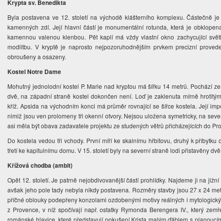
Krypta sv. Benedikta
Byla postavena ve 12. století na východě klášterního komplexu. Částečně j
kamenných zdí. Její hlavní částí je monumentální rotunda, která je obklop
kamennou valenou klenbou. Pět kaplí má vždy vlastní okno zachycující světlo. 
modlitbu. V kryptě je naprosto nejpozoruhodnějším prvkem precizní proved
obroušeny a osazeny.
Kostel Notre Dame
Mohutný jednolodní kostel P. Marie nad kryptou má šířku 14 metrů. Pochází ze 
dvě, na západní straně kostel dokončen není. Loď je zaklenuta mírně hrotitým
kříž. Apsida na východním konci má průměr rovnající se šířce kostela. Její im
nimiž jsou ven prolomeny tři okenní otvory. Nejsou uložena symetricky, na se
asi měla být obava zadavatele projektu ze studených větrů přicházejících do P
Do kostela vedou tři vchody. První míří ke skalnímu hřbitovu, druhý k příbytku
třetí ke kapitulnímu domu. V 15. století byly na severní straně lodi přistavěny dv
Křížová chodba (ambit)
Opět 12. století. Je patrně nejobdivovanější částí prohlídky. Najdeme ji na jižní
avšak jeho pole tady nebyla nikdy postavena. Rozměry stavby jsou 27 x 24 metrů.
příčné oblouky podepřeny konzolami ozdobenými motivy reálných i mytologických
z Provence, v níž spočívají např. ostatky Rymonda Berengera IV., který zemř
románské hlavice, které představují pokušení Krista malým ďáblem s planoucím