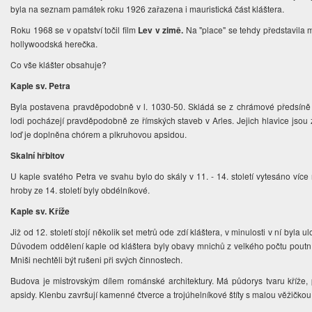
byla na seznam památek roku 1926 zařazena i mauristická část kláštera.
Roku 1968 se v opatství točil film
Lev v zimě.
Na "place" se tehdy představila 
hollywoodská herečka.
Co vše klášter obsahuje?
Kaple sv. Petra
Byla postavena pravděpodobně v l. 1030-50. Skládá se z chrámové předsíně (
lodi pocházejí pravděpodobně ze římských staveb v Arles. Jejich hlavice jsou
loď je doplněna chórem a plkruhovou apsidou.
Skalní hřbitov
U kaple svatého Petra ve svahu bylo do skály v 11. - 14. století vytesáno více 
hroby ze 14. století byly obdélníkové.
Kaple sv. Kříže
Již od 12. století stojí několik set metrů ode zdí kláštera, v minulosti v ní byla 
Důvodem oddělení kaple od kláštera byly obavy mnichů z velkého počtu poutníků, 
Mniši nechtěli být rušeni při svých činnostech.
Budova je mistrovským dílem románské architektury. Má půdorys tvaru kříže, 
apsidy. Klenbu završují kamenné čtverce a trojúhelníkové štíty s malou věžičkou