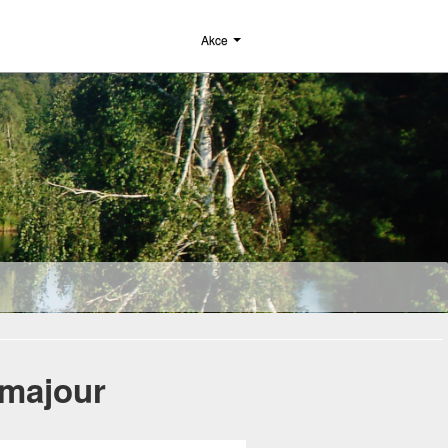
Akce
tmajour