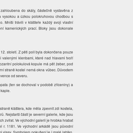
e zahloubena do skály, částečně vystavěna z
ena vysokou a úzkou polokruhovou chodbou s
Mniši trávili v klášteře každý svoji vlastní
ení kamenických prací. Bloky jsou dokonale
12. století. Z pěti polí byla dokončena pouze
i valenými klenbami, které nad hlavami tvoří
pozantní polokulová kopule má pět žeber, pod
verní straně kostel nemá okna vůbec. Důvodem
rovence od severu.
 opata (ten se dochoval v podobě zříceniny) a
ě kaple.
 straně kláštera, kde měla zpevnit zdi kostela,
 Nejstarší částí je severní galerie, kde jsou
 zvířat. Ve východní galerii je hrobka hrabat
el r. 1181. Ve východní arkádě jsou původní
i vlasy. Symbolem pokušení je i malé jablko.