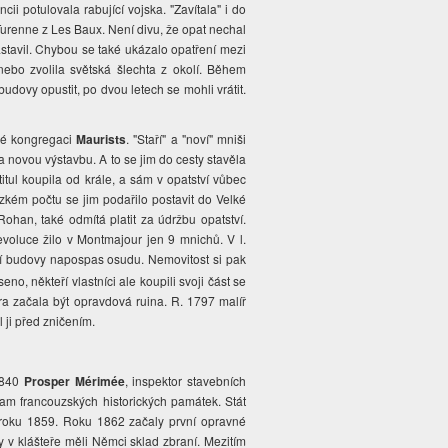
ii potulovala rabující vojska. "Zavítala" i do
Turenne z Les Baux. Není divu, že opat nechal
stavil. Chybou se také ukázalo opatření mezi
nebo zvolila světská šlechta z okolí. Během
budovy opustit, po dvou letech se mohli vrátit.
ské kongregaci
Maurists
. "Staří" a "noví" mniši
a novou výstavbu. A to se jim do cesty stavěla
itul koupila od krále, a sám v opatství vůbec
ízkém počtu se jim podařilo postavit do Velké
ohan, také odmítá platit za údržbu opatství.
evoluce žilo v Montmajour jen 9 mnichů. V l.
rní budovy napospas osudu. Nemovitost si pak
eno, někteří vlastníci ale koupili svoji část se
a začala být opravdová ruina. R. 1797 malíř
l ji před zničením.
 1840
Prosper Mérimée
, inspektor stavebních
nam francouzských historických památek. Stát
o roku 1859. Roku 1862 začaly první opravné
dy v klášteře měli Němci sklad zbraní. Mezitím