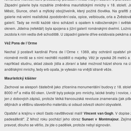
Západní galerie byla rozsáhle změněna mauristickými mnichy v 18. století. Jso
Měsíc, Slunce, oheň a mýtický obojživelník, který požírá člověka. Na grafitti z
galerie má velmi realistická zpodobnění osla, opice, velblouda, orla a Zvěstová
galerií. Tady se mniši každé ráno scházeli s opatem k náboženským i světs
oknem. Jídelna (refektář) byla spojena s jižní galerií románskými dveřmi. Ložni
zezdola k nim vedla dvě schodiště. U západní galerie dříve existovala pekárna 
Věž Pons de l´Orme
Nechal ji postavit kardinál Pons de l´Orme r. 1369, aby ochránil opatství pře
nicméně mniši se s nimi nechtěli rozdělit o majetky. Věž je vysoká 26 metrů a
například studnu, sklad zásob jídla a zbraní a také možnost házet shora na 
andělskými mnichy, tedy erb opata, je vytesán na vnější straně věže.
Mauristický klášter
Zachoval se alespoň částečně jako zřícenina monumentální budovy z 18. století
2
8000 m
a měla 60 oken. Uvnitř byly pokoje pro mnichy, laické bratry i novice
jen z dobových zápisů, protože Velká francouzská revoluce znamenala (jak píše
dějinách a většinu stavebního materiálu si odsud odvezli okolní obyvatelé.
Opatství a krajinu v okolí často navštěvoval malíř
Vincent van Gogh
. V dopise
padesátkrát". Z téhož roku pochází jeho obraz
Sunset v Montmajour.
Zajímav
pravost, dlouho se věřilo, že jde o padělek, protože nebyl signován.