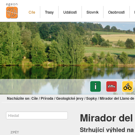
Cíle
Trasy
Události
Slovník
Osobnosti
Nacházíte se:
Cíle
/
Příroda
/
Geologické jevy
/
Sopky
/
Mirador del Llano d
Mirador del
Strhující výhled n
ZPĚT