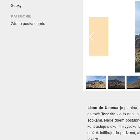
Sopky
KATEGORIE
Žádné podkategorie
1
/
3
Llano de Ucanca
je planina,
ostrově
Tenerife
. Je to dno k
sopkami. Nade dnem postupně 
kontrastuje s okolním vysokoho
srážek infiltruje do podzemí, 
jezero.