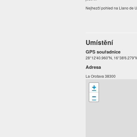
Nejhezčí pohled na Llano de Uc
Umístění
GPS souřadnice
28°12'40.960"N, 16°38'6.279"
Adresa
La Orotava 38300
+
−