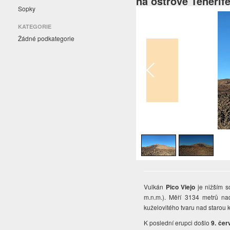
na ostrově Tenerif
Sopky
KATEGORIE
Žádné podkategorie
1
/
2
Vulkán
Pico Viejo
je nižším s
m.n.m.). Měří 3134 metrů n
kuželovitého tvaru nad starou k
K poslední erupci došlo
9. čer