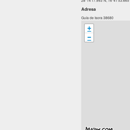
28°14'17.993"N, 16°41'53.66
Adresa
Guía de Isora 38680
+
−