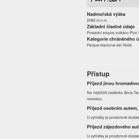
Nadmořská výška
2082 m.n.m.
Základní číselné údaje
Poslední erupce vulkánu Pico V
Kategorie chráněného 
Parque Nacional del Teide
Přístup
Příjezd jinou hromadno
Na nejbližší zastávku Boca Ta
nevedou.
Příjezd osobním autem,
U vyhlídky je prostorově dosta
Příjezd zájezdového au
U vyhlídky je prostorově dosta