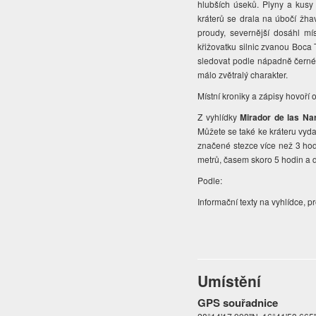
hlubších úseků. Plyny a kusy
kráterů se drala na úbočí žha
proudy, severnější dosáhl mís
křižovatku silnic zvanou Boca
sledovat podle nápadně černé 
málo zvětralý charakter.
Místní kroniky a zápisy hovoří
Z vyhlídky
Mirador de las Nar
Můžete se také ke kráteru vyda
značené stezce více než 3 hodi
metrů, časem skoro 5 hodin a d
Podle:
Informační texty na vyhlídce, 
Umístění
GPS souřadnice