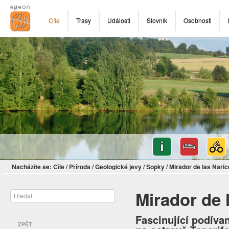
Cíle
Trasy
Události
Slovník
Osobnosti
Nacházíte se:
Cíle
/
Příroda
/
Geologické jevy
/
Sopky
/
Mirador de las Naric
Mirador de 
Fascinující podíva
ZPĚT