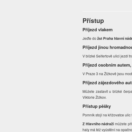
Přístup
Příjezd vlakem
Jeďte do
žst Praha hlavní nád
Příjezd jinou hromadno
V blízké Seifertově ulici jezdí
Příjezd osobním autem,
V Praze 3 na Žižkově jsou modr
Příjezd zájezdového au
Můžete zastavit u blízké čerpac
Viktorie Žižkov.
Přístup pěšky
Pomník stojí na křižovatce uli
Z Hlavního nádraží
můžete přij
haly má též vyústění na opačno