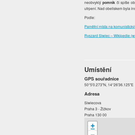
neobvyklý
pomník
či spíše o
utrpení. Nad obeliskem byla in
Podle:
Pamětní místa na komunistický 
Ryszard Siwiec – Wikipedie (wi
Umístění
GPS souřadnice
50°5'0.273"N, 14°26'36.125"E
Adresa
Siwiecova
Praha 3 - Žižkov
Praha 130 00
+