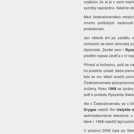
vojákům, že si je v zemi nepře
vyzněly naprázdno. Násilné ob
Mezi československou veřejn
mnoho politických osobnost
protestovalo.
Jen několik dní po začátku
ochozech se bavil obrovský poč
diplomaté. Zavítal sem i
Rysz
předtím napsal závěť a v ní naps
Přinesl si hořlavinu, polil se 
ho podařilo uhasit, takže plam
kde se mu lékaři snažili pom
Československa spolupracovala s
zničeny. Roku
1969
se zprávy 
svět o protestu Ryszarda Siwi
Ale v Československu se o S
Drygas
natočil film
Uslyšíte m
sedmisekundová sekvence, v ní
které r. 1968 natočili tajní polic
V prosinci 2008 byla po Si