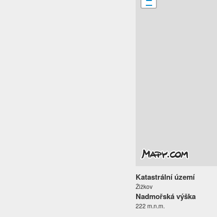
−
Katastrální území
Žižkov
Nadmořská výška
222 m.n.m.