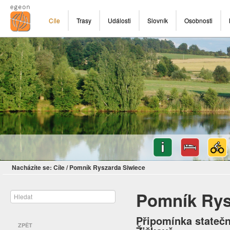
Cíle
Trasy
Události
Slovník
Osobnosti
Nacházíte se:
Cíle
/
Pomník Ryszarda Siwiece
Pomník Rys
Připomínka stateč
ZPĚT