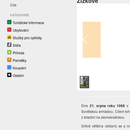
Žižkově
Cíle
KATEGORIE
Turistické informace
Ubytování
Služby pro cyklisty
Sídla
Příroda
Památky
Koupání
1
/
1
Ostatní
Dne
21. srpna roku 1968
v 
Sovětskou armádou. Cílem toho
z totalitní na demokratickou.
Drtivá většina občanů se s nov