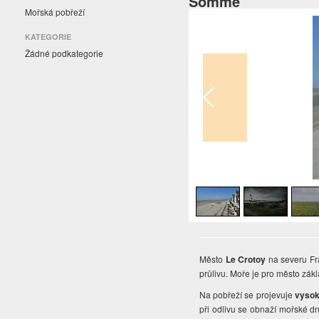
Somme
Mořská pobřeží
KATEGORIE
Žádné podkategorie
1
/
3
Město
Le Crotoy
na severu Fra
průlivu. Moře je pro město zá
Na pobřeží se projevuje
vysok
při odlivu se obnaží mořské d