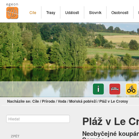
Cíle
Trasy
Události
Slovník
Osobnosti
Nacházíte se:
Cíle
/
Příroda
/
Voda
/
Mořská pobřeží
/
Pláž v Le Crotoy
Pláž v Le C
Neobyčejné koupání
ZPĚT