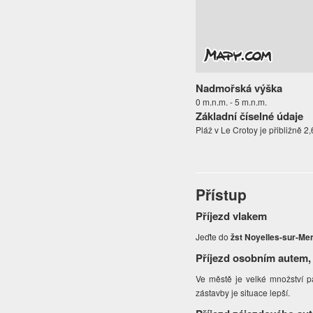
Nadmořská výška
0 m.n.m. - 5 m.n.m.
Základní číselné údaje
Pláž v Le Crotoy je přibližně 2
Přístup
Příjezd vlakem
Jeďte do
žst Noyelles-sur-Me
Příjezd osobním autem,
Ve městě je velké množství pa
zástavby je situace lepší.