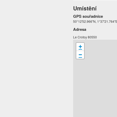
Umístění
GPS souřadnice
50°12'52.966"N, 1°37'21.764"
Adresa
Le Crotoy 80550
+
−