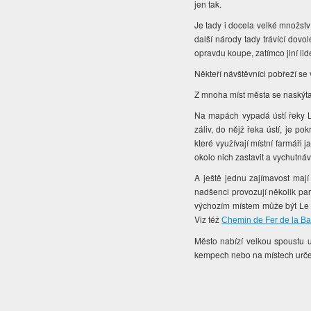
jen tak.
Je tady i docela velké množství
další národy tady trávící dovo
opravdu koupe, zatímco jiní li
Někteří návštěvníci pobřeží se 
Z mnoha míst města se naskýtaj
Na mapách vypadá ústí řeky L
záliv, do nějž řeka ústí, je po
které využívají místní farmáři
okolo nich zastavit a vychutná
A ještě jednu zajímavost maj
nadšenci provozují několik pa
výchozím místem může být Le C
Viz též
Chemin de Fer de la B
Město nabízí velkou spoustu 
kempech nebo na místech urče