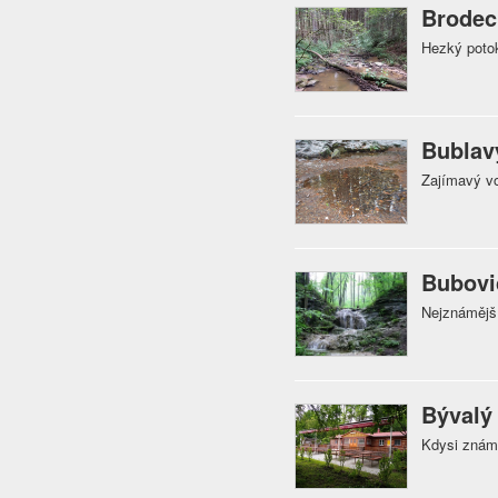
Brodec
Hezký potok
Bublav
Zajímavý vo
Bubovi
Nejznámějš
Bývalý
Kdysi známé