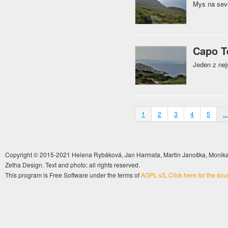
Mys na sev
Capo T
Jeden z nej
1
2
3
4
5
...
Copyright © 2015-2021 Helena Rybáková, Jan Harmata, Martin Janoška, Monika 
Zetha Design. Text and photo: all rights reserved.
This program is Free Software under the terms of
AGPL v3
.
Click here for the so