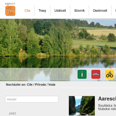
Cíle
Trasy
Události
Slovník
Osobnosti
Nacházíte se:
Cíle
/
Příroda
/
Voda
Aaresc
Soutěska ř
hluboké rokl
ZPĚT