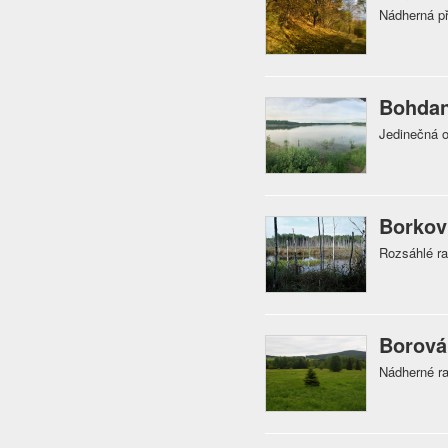
Nádherná př
Bohdan
Jedinečná or
Borkov
Rozsáhlé ra
Borová
Nádherné ra