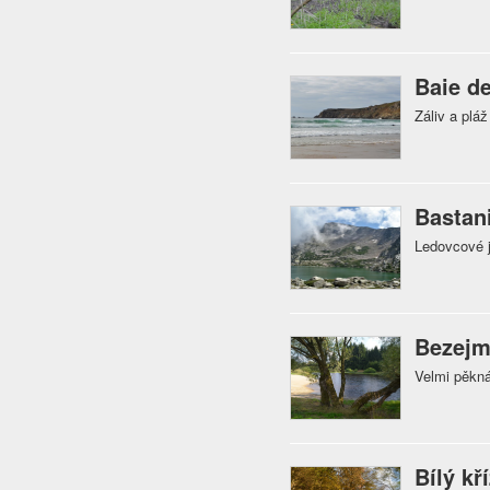
Baie d
Záliv a plá
Bastan
Ledovcové j
Bezejm
Velmi pěkná
Bílý kř