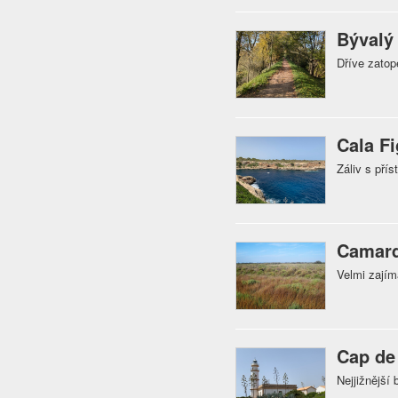
Bývalý
Dříve zatop
Cala F
Záliv s pří
Camar
Velmi zajím
Cap de
Nejjižnější