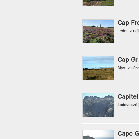
Cap Fr
Jeden z nej
Cap Gr
Mys, z něho
Capitel
Ledovcové j
Capo G