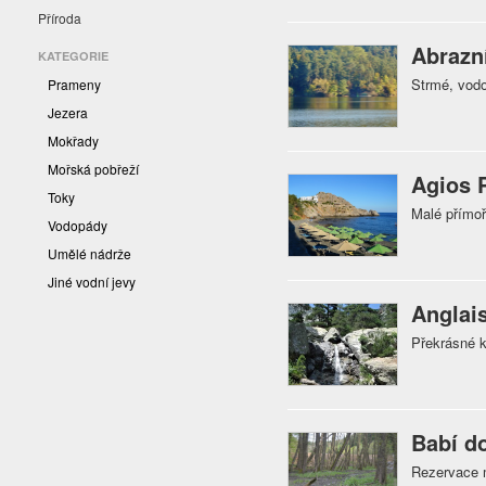
Příroda
Abrazn
KATEGORIE
Strmé, vodo
Prameny
Jezera
Mokřady
Mořská pobřeží
Agios 
Toky
Malé přímoř
Vodopády
Umělé nádrže
Jiné vodní jevy
Anglai
Překrásné k
Babí d
Rezervace 