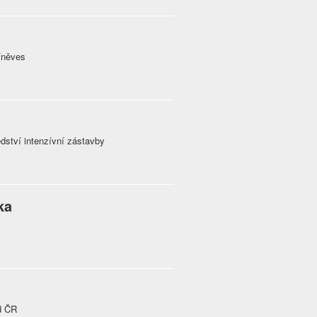
íněves
dství intenzívní zástavby
ka
d ČR