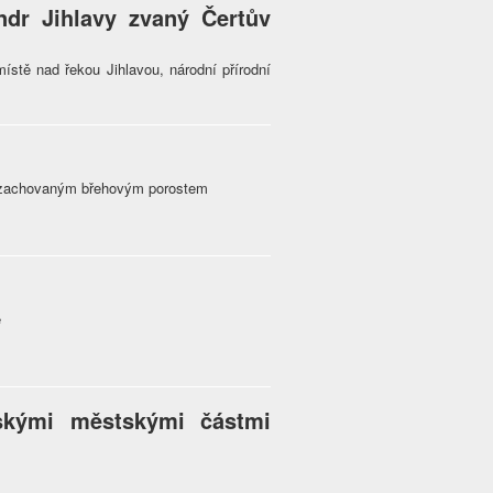
dr Jihlavy zvaný Čertův
ístě nad řekou Jihlavou, národní přírodní
a zachovaným břehovým porostem
e
skými městskými částmi