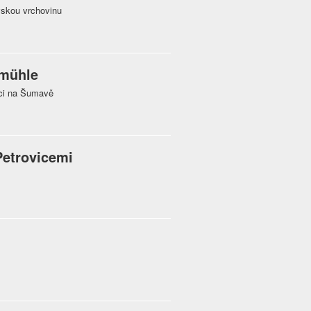
vskou vrchovinu
dmühle
ici na Šumavě
Petrovicemi