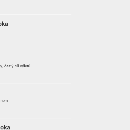
oka
, častý cíl výletů
lýnem
toka