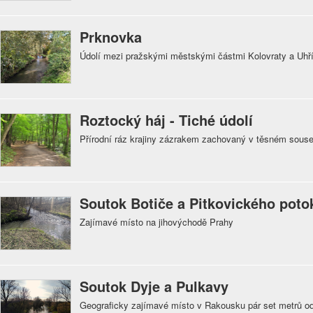
Prknovka
Údolí mezi pražskými městskými částmi Kolovraty a Uhř
Roztocký háj - Tiché údolí
Přírodní ráz krajiny zázrakem zachovaný v těsném souse
Soutok Botiče a Pitkovického poto
Zajímavé místo na jihovýchodě Prahy
Soutok Dyje a Pulkavy
Geograficky zajímavé místo v Rakousku pár set metrů o