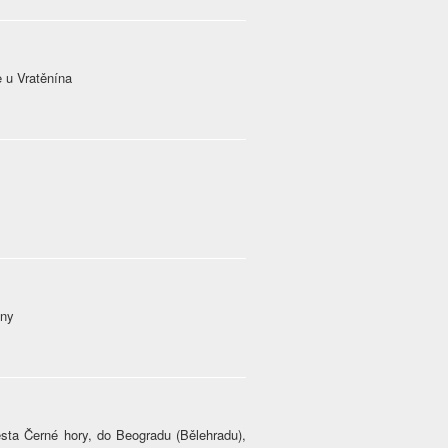
e u Vratěnína
any
sta Černé hory, do Beogradu (Bělehradu),