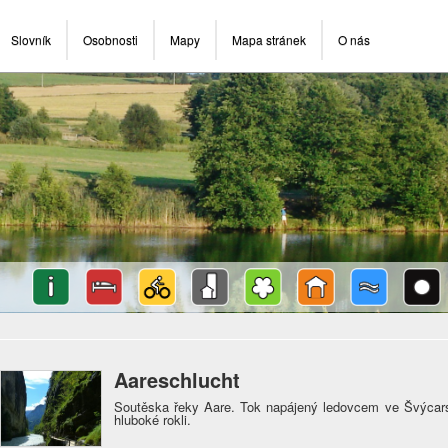
Slovník
Osobnosti
Mapy
Mapa stránek
O nás
Aareschlucht
Soutěska řeky Aare. Tok napájený ledovcem ve Švýcars
hluboké rokli.