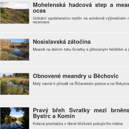
Mohelenská hadcová step a mean
ocas
Unikátní společenstvo rostlin na extrémně výjimečném m
rezervace
Nosislavská zátočina
Meandr na dolním toku Svratky s přirozeným řečištěm 
Obnovené meandry u Běchovic
Malý návrat k přírodě na Říčanském potoce a na Rokytc
Pravý břeh Svratky mezi brněn
Bystrc a Komín
Krásná procházka v těsné blízkosti pulsujícího města