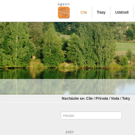
Cíle
Trasy
Události
Nacházíte se:
Cíle
/
Příroda
/
Voda
/
Toky
ZPĚT