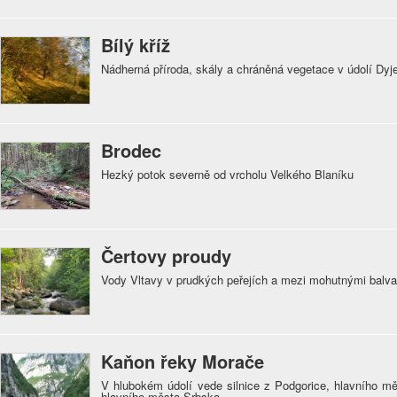
Bílý kříž
Nádherná příroda, skály a chráněná vegetace v údolí Dyj
Brodec
Hezký potok severně od vrcholu Velkého Blaníku
Čertovy proudy
Vody Vltavy v prudkých peřejích a mezi mohutnými balv
Kaňon řeky Morače
V hlubokém údolí vede silnice z Podgorice, hlavního mě
hlavního města Srbska