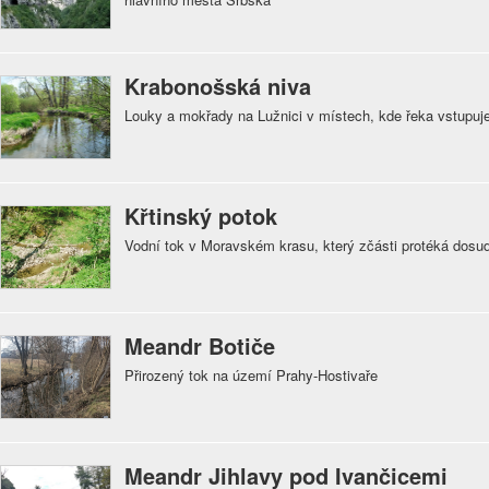
Krabonošská niva
Louky a mokřady na Lužnici v místech, kde řeka vstupu
Křtinský potok
Vodní tok v Moravském krasu, který zčásti protéká dos
Meandr Botiče
Přirozený tok na území Prahy-Hostivaře
Meandr Jihlavy pod Ivančicemi