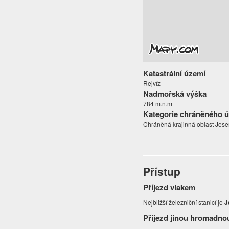
Katastrální území
Rejvíz
Nadmořská výška
784 m.n.m
Kategorie chráněného 
Chráněná krajinná oblast Jese
Přístup
Příjezd vlakem
Nejbližší železniční stanicí je
J
Příjezd jinou hromadno