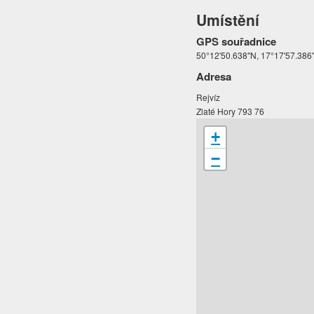
Umístění
GPS souřadnice
50°12'50.638"N, 17°17'57.386
Adresa
Rejvíz
Zlaté Hory 793 76
+
−