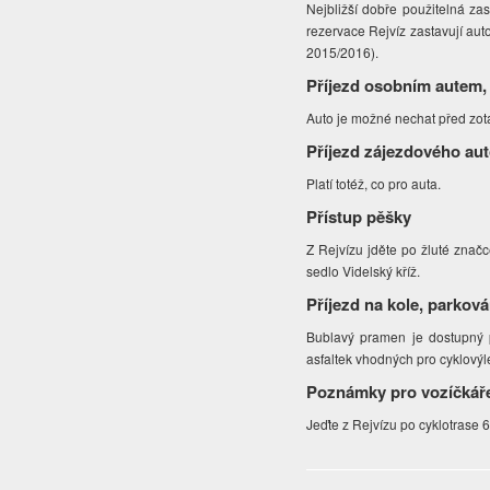
Nejbližší dobře použitelná z
rezervace Rejvíz zastavují auto
2015/2016).
Příjezd osobním autem,
Auto je možné nechat před zota
Příjezd zájezdového au
Platí totéž, co pro auta.
Přístup pěšky
Z Rejvízu jděte po žluté značc
sedlo Videlský kříž.
Příjezd na kole, parková
Bublavý pramen je dostupný p
asfaltek vhodných pro cyklovýle
Poznámky pro vozíčkář
Jeďte z Rejvízu po cyklotrase 