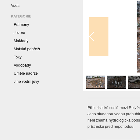
Voda
KATEGORIE
Prameny
Jezera
Mokřady
Mořská pobřeží
Toky
Vodopády
1
/
3
Umělé nádrže
Jiné vodní jevy
Při turistické cestě mezi Rej
Jeho studenou vodou probubláva
není známa hydrologická podst
přístřešku před nepohodou.