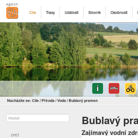
Cíle
Trasy
Události
Slovník
Osobnosti
Nacházíte se:
Cíle
/
Příroda
/
Voda
/
Bublavý pramen
Bublavý pr
Zajímavý vodní zdr
ZPĚT