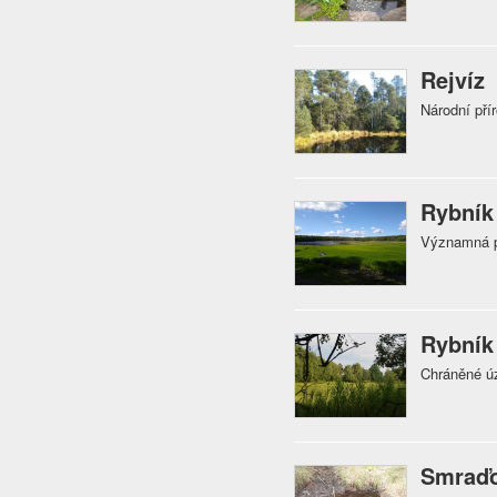
Rejvíz
Národní přír
Rybník
Významná př
Rybník
Chráněné ú
Smraď