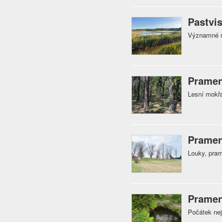
Pastvi
Významné mo
Pramen
Lesní mokřa
Pramen
Louky, prame
Pramen
Počátek nej