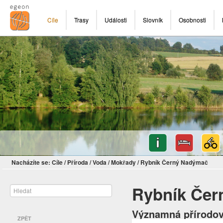
Cíle
Trasy
Události
Slovník
Osobnosti
Nacházíte se:
Cíle
/
Příroda
/
Voda
/
Mokřady
/
Rybník Černý Nadýmač
Rybník Čer
Významná přírodov
ZPĚT