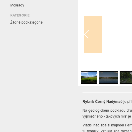
Mokřady
KATEGORIE
Žádné podkategorie
1
/
3
Rybník Černý Nadýmač
je př
Na geologickém podkladu druho
výjimečného - takových míst j
Vládci nad zdejší krajinou Pern
tu rybníky. Vznikla zde rozs