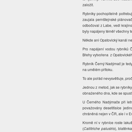
založit.
Rybníky pochopitelně potřebu
zaujala pernštejnské plánovače
odbočoval z Labe, vedl krajin
byly napájeny téměř všechny te
Někde ani Opatovický kanál ne
Pro napájení vodou rybníků Č
Břehy vytvořena z Opatovické
Rybník Černý Nadýmač je tedy 
na umělém přítoku.
To ale pořád nevysvětluje, pr
Jednou z metod, jak se rybník
obnaženého dna, kde se spustí
U Černého Nadýmače při letně
považovány desetitisíce jedi
chráněná nejen v ČR, ale i v 
Kromě ní v rybníce roste lakuš
(
Callitriche palustris
), blatěnk