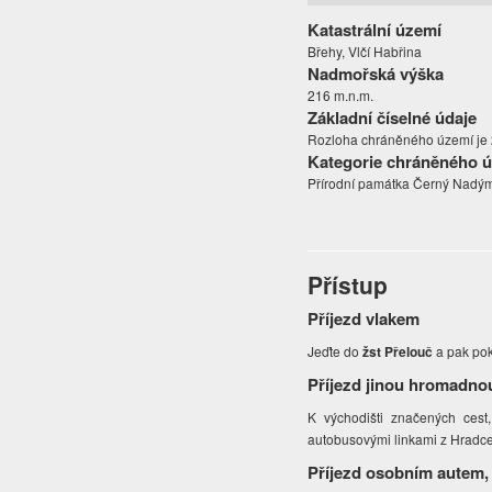
Katastrální území
Břehy, Vlčí Habřina
Nadmořská výška
216 m.n.m.
Základní číselné údaje
Rozloha chráněného území je 26
Kategorie chráněného 
Přírodní památka Černý Nadý
Přístup
Příjezd vlakem
Jeďte do
žst Přelouč
a pak po
Příjezd jinou hromadno
K východišti značených cest
autobusovými linkami z Hradc
Příjezd osobním autem,