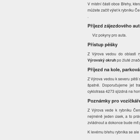
V místní části obce Břehy, kt
můžete začít výlet k rybníku Č
.
Příjezd zájezdového au
Viz pokyny pro auta.
Přístup pěšky
Z Výrova vedou do oblasti r
Výrovský okruh
po žluté značc
Příjezd na kole, parková
Z Výrova vedou k severu pěší st
špatně. Doporučujeme jet tr
cyklotrasa 4273 sjízdná na ho
Poznámky pro vozíčkář
Z Výrova vede k rybníku Čern
nejméně jeden úsek, a to prá
zvládnout a dokonce bude mít p
K levému břehu rybníka se ale