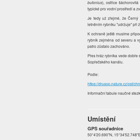
bufonius
), ostřice šáchorovit
typické pro vodní prostředí a 
Je tedy už zřejmé, že Černý 
letněním rybníku "udržuje" při 
K ochraně ještě musíme připočí
rybník zejména od severu a vý
patro zůstalo zachováno.
Přes hráz rybníka vede dobře 
Sopřečského kanálu.
Podle:
https://drusop.nature.cz/ost
Informační tabule naučné stezk
Umístění
GPS souřadnice
50°4'20.690"N, 15°34'52.748"