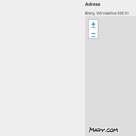
Adresa
Břehy, Vlčí Habřina 535 01
+
−