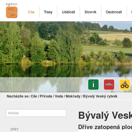
Cíle
Trasy
Události
Slovník
Osobnosti
Nacházíte se:
Cíle
/
Příroda
/
Voda
/
Mokřady
/
Bývalý Veský rybník
Bývalý Vesk
Dříve zatopená plo
ZPĚT