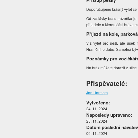
Přístup pěšky
Doporučujeme krásný výlet ze 
Od zastávky busu Lázeňka je t
přijedete a kterou část hráze 
Příjezd na kole, parková
Viz výlet pro pěší, ale úsek 
Hraničního dubu. Samotná býval
Poznámky pro vozíčkář
Na hráz můžete dorazit z ulic
Přispěvatelé:
Jan Harmata
Vytvořeno:
24. 11. 2024
Naposledy upraveno:
25. 11. 2024
Datum poslední návštěv
09. 11. 2024