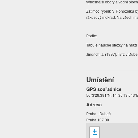
výnosnější obory a vodní plo
Zatímco rybník V Rohožníku by
rákosový mokřad. Na všech map
Podle:
Tabule naučné stezky na hrázi
Jindřich, J. (1997), Tvrz v Dubeč
Umístění
GPS souřadnice
50°3'28.391"N, 14°35'13.543"
Adresa
Praha - Dubeč
Praha 107 00
+