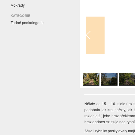
Mokřady
KATEGORIE
Žádné podkategorie
1
/
7
Někdy od 15. - 16. století ex
podobala jak krajinářsky, tak
rozlehlejší, jeho hráz překle
hráz dodnes existuje nad rybn
Ačkoli rybníky poskytovaly majit