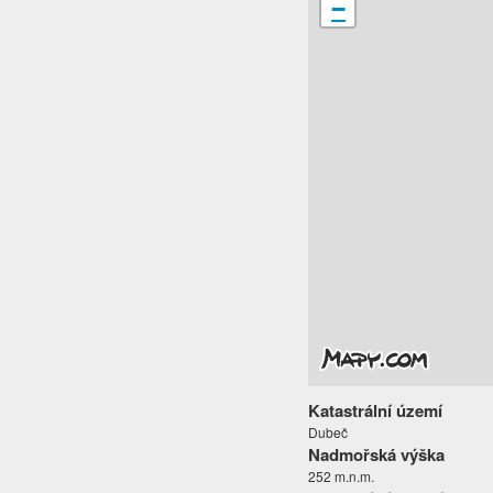
−
Katastrální území
Dubeč
Nadmořská výška
252 m.n.m.