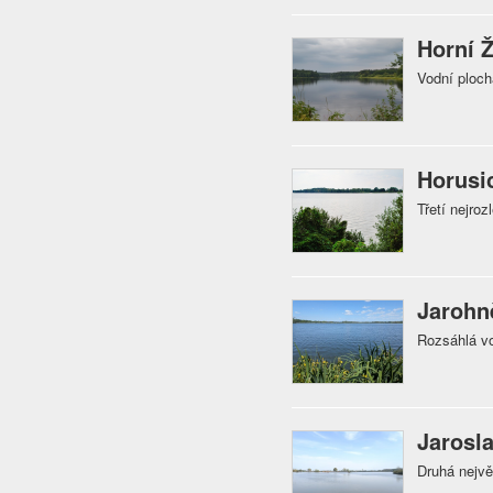
Horní 
Vodní ploc
Horusi
Třetí nejroz
Jarohn
Rozsáhlá vo
Jarosla
Druhá nejvě