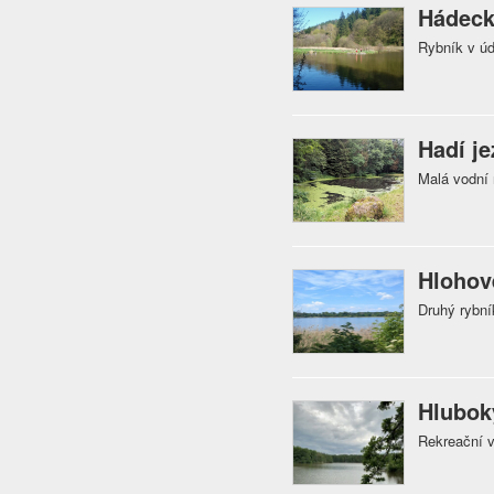
Hádeck
Rybník v úd
Hadí je
Malá vodní 
Hlohov
Druhý rybní
Hlubok
Rekreační v