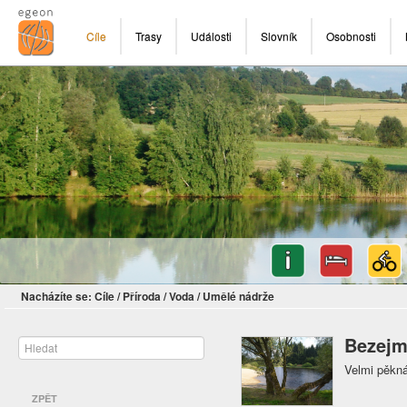
Cíle
Trasy
Události
Slovník
Osobnosti
Nacházíte se:
Cíle
/
Příroda
/
Voda
/
Umělé nádrže
Bezejm
Velmi pěkná
ZPĚT