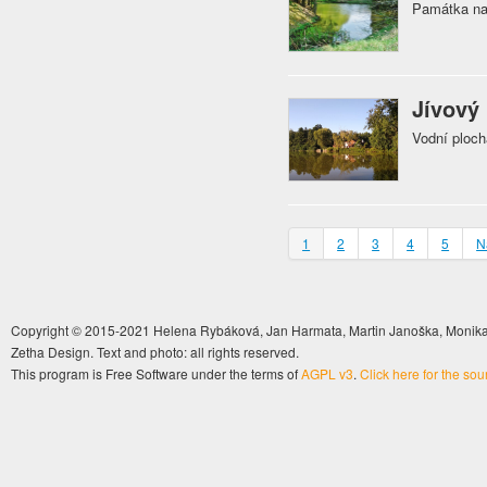
Památka na 
Jívový
Vodní ploc
1
2
3
4
5
N
Copyright © 2015-2021 Helena Rybáková, Jan Harmata, Martin Janoška, Monika 
Zetha Design. Text and photo: all rights reserved.
This program is Free Software under the terms of
AGPL v3
.
Click here for the so