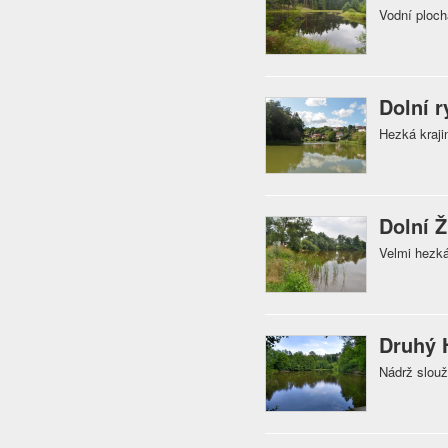
Vodní ploch
Dolní r
Hezká kraji
Dolní 
Velmi hezk
Druhý 
Nádrž slouž