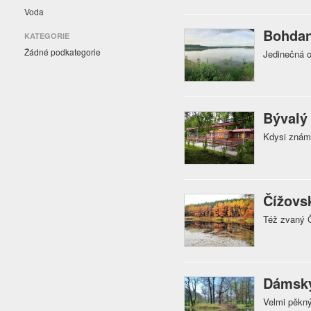
Voda
Bohdan
KATEGORIE
Žádné podkategorie
Jedinečná or
Bývalý
Kdysi známé
Čížovs
Též zvaný Č
Dámský
Velmi pěkný