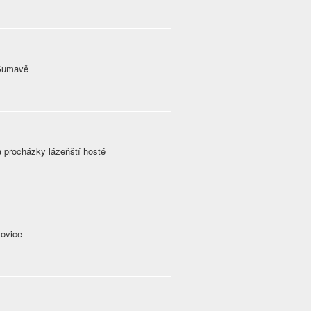
 Šumavě
a procházky lázeňští hosté
lovice