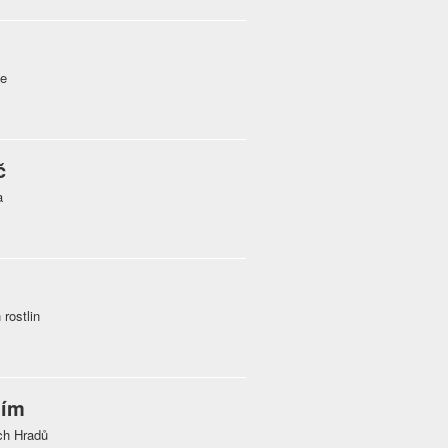
ce
č
a
rostlin
lím
ých Hradů