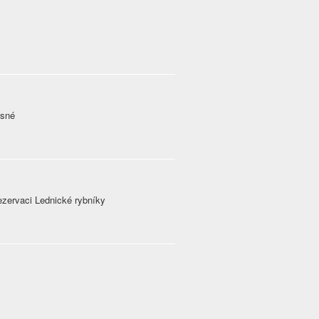
ásné
ezervaci Lednické rybníky