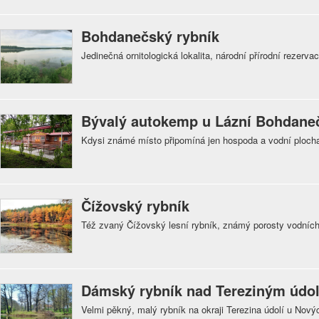
Bohdanečský rybník
Jedinečná ornitologická lokalita, národní přírodní rezerva
Bývalý autokemp u Lázní Bohdane
Kdysi známé místo připomíná jen hospoda a vodní ploch
Čížovský rybník
Též zvaný Čížovský lesní rybník, známý porosty vodních 
Dámský rybník nad Tereziným údo
Velmi pěkný, malý rybník na okraji Terezina údolí u Nov