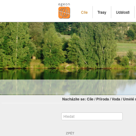
Cíle
Trasy
Události
Nacházíte se:
Cíle
/
Příroda
/
Voda
/
Umělé 
ZPĚT