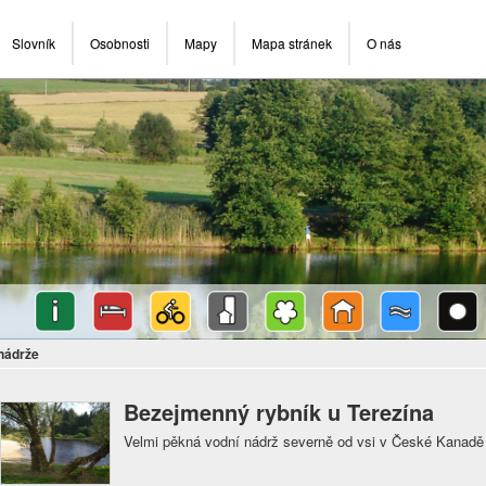
Slovník
Osobnosti
Mapy
Mapa stránek
O nás
nádrže
Bezejmenný rybník u Terezína
Velmi pěkná vodní nádrž severně od vsi v České Kanadě