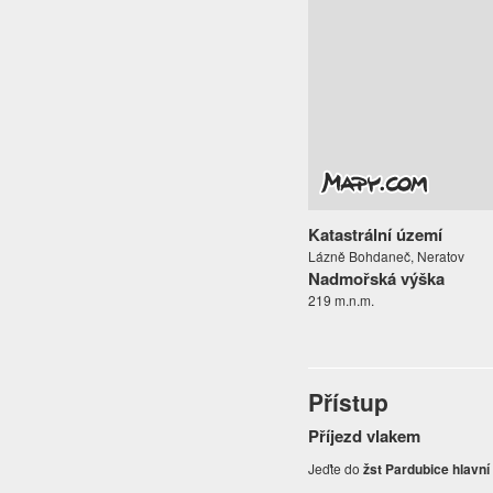
Katastrální území
Lázně Bohdaneč, Neratov
Nadmořská výška
219 m.n.m.
Přístup
Příjezd vlakem
Jeďte do
žst Pardubice hlavní