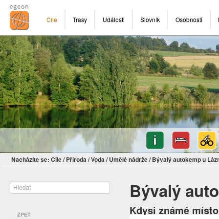
Cíle
Trasy
Události
Slovník
Osobnosti
Nacházíte se:
Cíle
/
Příroda
/
Voda
/
Umělé nádrže
/
Bývalý autokemp u Láz
Bývalý aut
Kdysi známé místo
ZPĚT