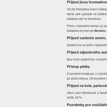
Příjezd jinou hromadno
Od žst Pardubice hlavní nádraž
lázně, pak vystupte na zastáv
zastávku dál na konečnou.
Přímo u bývalého kempu je zas
Zastávka se jmenuje
Neratov,
Příjezd osobním autem,
Zastavit lze na břehu Opatovic
Příjezd zájezdového au
Bus může zastavit jen na bře
Přístup pěšky
Z konečné trolejbusu v Lázníc
po silnici doleva. Od konečné
Příjezd na kole, parková
Okolí Lázní Bohdaneč a Nerato
4039, 4274.
Poznámky pro vozíčkář