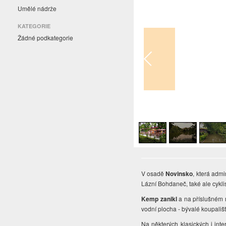
Umělé nádrže
KATEGORIE
Žádné podkategorie
1
/
4
V osadě
Novinsko
, která admi
Lázní Bohdaneč, také ale cykli
Kemp zanikl
a na příslušném m
vodní plocha - bývalé koupališ
Na některých klasických i int