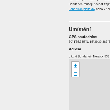
Bohdaneč musejí nechat zajít
Lohenické pískovny
nebo v něk
Umístění
GPS souřadnice
50°4'55.385"N, 15°39'30.383"
Adresa
Lázně Bohdaneč, Neratov 533
+
−