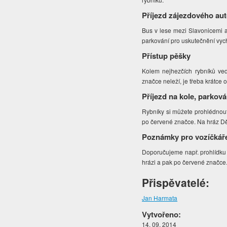
Příjezd zájezdového au
Bus v lese mezi Slavonicemi a 
parkování pro uskutečnění vyc
Přístup pěšky
Kolem nejhezčích rybníků ve
značce neleží, je třeba krátce o
Příjezd na kole, parková
Rybníky si můžete prohlédnout
po červené značce. Na hráz Děd
Poznámky pro vozíčkář
Doporučujeme např. prohlídk
hrázi a pak po červené značce
Přispěvatelé:
Jan Harmata
Vytvořeno:
14. 09. 2014