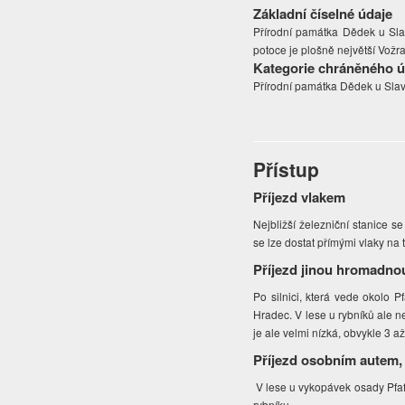
Základní číselné údaje
Přírodní památka Dědek u Sla
potoce je plošně největší Vožral
Kategorie chráněného 
Přírodní památka Dědek u Sla
Přístup
Příjezd vlakem
Nejbližší železniční stanice s
se lze dostat přímými vlaky na 
Příjezd jinou hromadno
Po silnici, která vede okolo P
Hradec. V lese u rybníků ale n
je ale velmi nízká, obvykle 3 a
Příjezd osobním autem,
V lese u vykopávek osady Pfaff
rybníku.