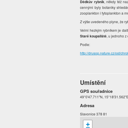
Dědkův rybník
, někdy též na
cennými byly botaniky shledán
zooplankton i fytoplankton a 
Z výše uvedeného plyne, že ryb
Velmi hezkým rybníkem je dal
Staré koupaliště
, u jednoho z 
Podle:
http://drusop.nature.cz/ost/
Umístění
GPS souřadnice
49°0'47.711"N, 15°18'31.562"
Adresa
Slavonice 378 81
+