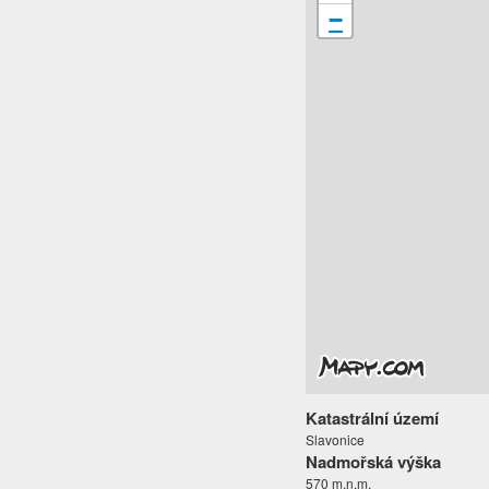
−
Katastrální území
Slavonice
Nadmořská výška
570 m.n.m.