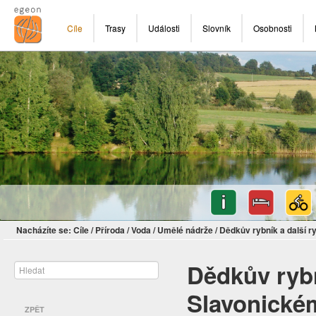
Cíle
Trasy
Události
Slovník
Osobnosti
Nacházíte se:
Cíle
/
Příroda
/
Voda
/
Umělé nádrže
/
Dědkův rybník a další 
Dědkův rybn
Slavonické
ZPĚT