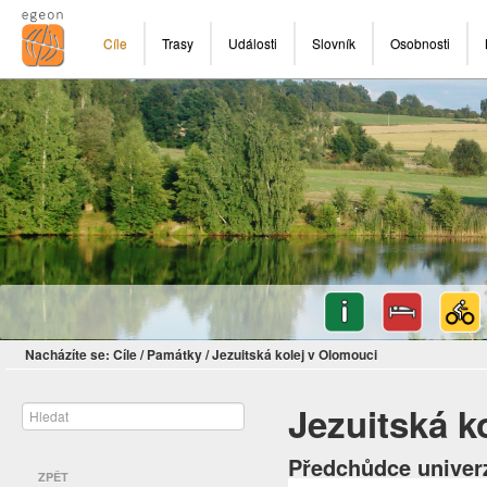
Cíle
Trasy
Události
Slovník
Osobnosti
Nacházíte se:
Cíle
/
Památky
/
Jezuitská kolej v Olomouci
Jezuitská k
Předchůdce univerz
ZPĚT