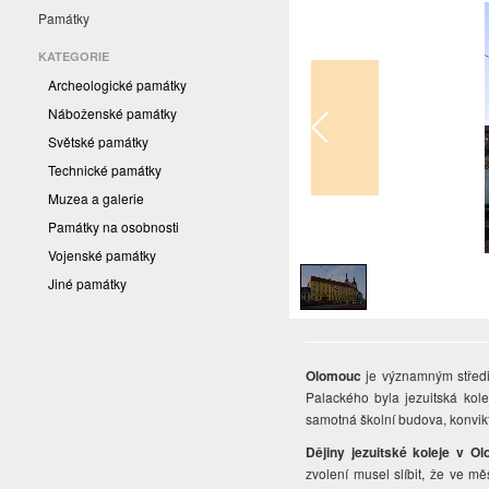
Památky
KATEGORIE
Archeologické památky
Náboženské památky
Světské památky
Technické památky
Muzea a galerie
Památky na osobnosti
1
/
1
Vojenské památky
Jiné památky
Olomouc
je významným středis
Palackého byla jezuitská kol
samotná školní budova, konvikt
Dějiny jezuitské koleje v O
zvolení musel slíbit, že ve mě