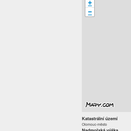
+
−
Katastrální území
Olomouc-město
Nadmořská výška