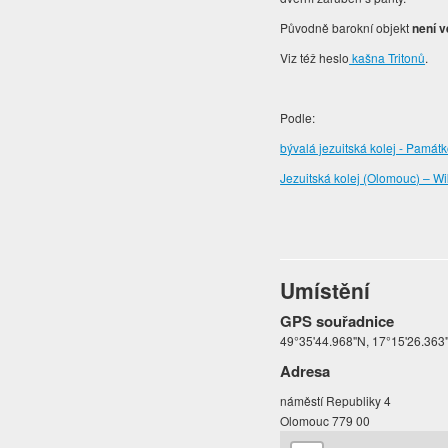
Původně barokní objekt
není v
Viz též heslo
kašna Tritonů
.
Podle:
bývalá jezuitská kolej - Památ
Jezuitská kolej (Olomouc) – Wi
Umístění
GPS souřadnice
49°35'44.968"N, 17°15'26.363
Adresa
náměstí Republiky 4
Olomouc 779 00