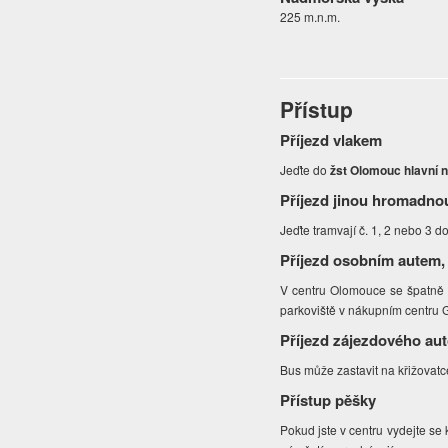
225 m.n.m.
Přístup
Příjezd vlakem
Jeďte do
žst Olomouc hlavní n
Příjezd jinou hromadno
Jeďte tramvají č. 1, 2 nebo 3 d
Příjezd osobním autem,
V centru Olomouce se špatně 
parkoviště v nákupním centru G
Příjezd zájezdového au
Bus může zastavit na křižovatc
Přístup pěšky
Pokud jste v centru vydejte s