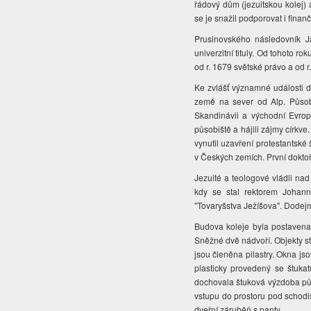
řádový dům (jezuitskou kolej) a
se je snažil podporovat i fina
Prusinovského následovník J
univerzitní tituly. Od tohoto ro
od r. 1679 světské právo a od 
Ke zvlášť významné události 
země na sever od Alp. Působ
Skandinávii a východní Evropu
působiště a hájili zájmy církve
vynutil uzavření protestantské
v Českých zemích. První doktoři
Jezuité a teologové vládli nad 
kdy se stal rektorem Johann 
"Tovaryšstva Ježíšova". Dodejme
Budova koleje byla postaven
Sněžné dvě nádvoří. Objekty st
jsou členěna pilastry. Okna js
plasticky provedený se štuka
dochovala štuková výzdoba pův
vstupu do prostoru pod schodiš
dveřní záruběň s panty.