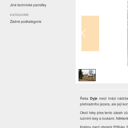
Jiné technické památky
KATEGORIE
Žádné podkategorie
1
/
1
Řeka
Dyje
mezi hrází nádr
přehradního jezera, ale její k
Okolí řeky přes tento zásah z
lužními lesy a loukami. Někter
Krajinu mezi obcemi Přítluky, 