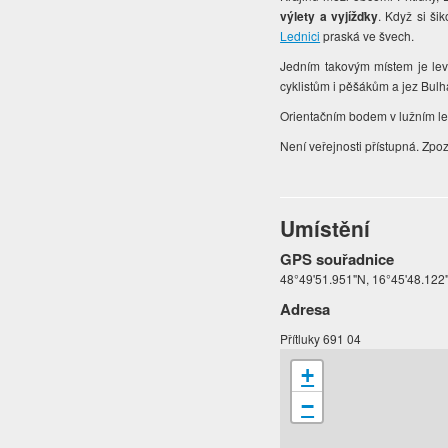
výlety a vyjížďky
. Když si ši
Lednici
praská ve švech.
Jedním takovým místem je lev
cyklistům i pěšákům a jez Bulha
Orientačním bodem v lužním le
Není veřejnosti přístupná. Zpo
Umístění
GPS souřadnice
48°49'51.951"N, 16°45'48.122
Adresa
Přítluky 691 04
+
−