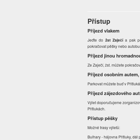
Přístup
Příjezd vlakem
Jeďte do
žst Zaječí
a pak po
pokračovat pěšky nebo autob
Příjezd jinou hromadno
Ze Zaječí, žst. můžete pokračo
Příjezd osobním autem,
Parkovat můžete buď v Přítluk
Příjezd zájezdového au
Výlet doporučujeme zorganizova
Přítlukách.
Přístup pěšky
Možné trasy výletů:
Bulhary - hájovna Přítluky, dál