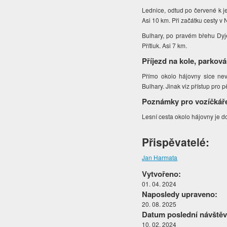
Lednice, odtud po červené k jez
Asi 10 km. Při začátku cesty v 
Bulhary, po pravém břehu Dyje 
Přítluk. Asi 7 km.
Příjezd na kole, parková
Přímo okolo hájovny sice nev
Bulhary. Jinak viz přístup pro 
Poznámky pro vozíčkář
Lesní cesta okolo hájovny je 
Přispěvatelé:
Jan Harmata
Vytvořeno:
01. 04. 2024
Naposledy upraveno:
20. 08. 2025
Datum poslední návštěv
10. 02. 2024