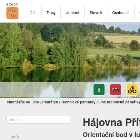
Cíle
Trasy
Události
Slovník
Osobnosti
Nacházíte se:
Cíle
/
Památky
/
Technické památky
/
Jiné technické památk
Hájovna Pří
Orientační bod v lu
ZPĚT