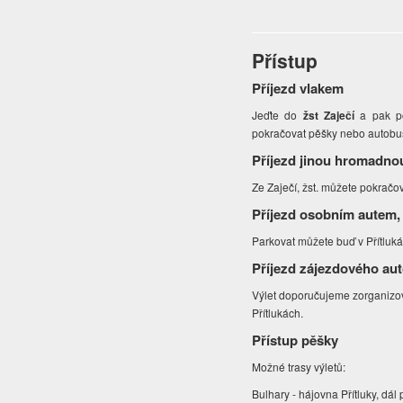
Přístup
Příjezd vlakem
Jeďte do
žst Zaječí
a pak po
pokračovat pěšky nebo autob
Příjezd jinou hromadno
Ze Zaječí, žst. můžete pokračo
Příjezd osobním autem,
Parkovat můžete buď v Přítluk
Příjezd zájezdového au
Výlet doporučujeme zorganizova
Přítlukách.
Přístup pěšky
Možné trasy výletů:
Bulhary - hájovna Přítluky, dál