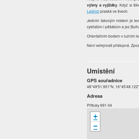
výlety a vyjížďky
. Když si ši
Lednici
praská ve švech.
Jedním takovým místem je lev
cyklistům i pěšákům a jez Bulha
Orientačním bodem v lužním le
Není veřejnosti přístupná. Zpo
Umístění
GPS souřadnice
48°49'51.951"N, 16°45'48.122
Adresa
Přítluky 691 04
+
−