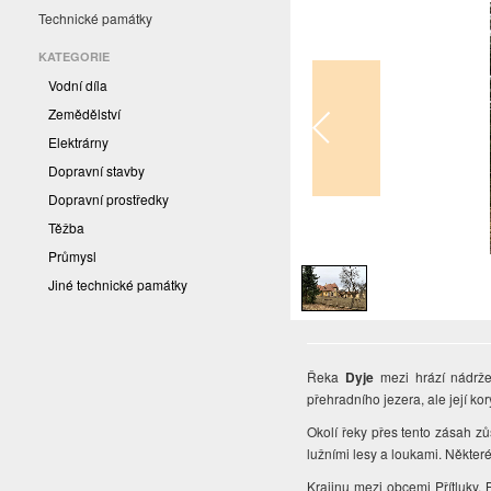
Technické památky
KATEGORIE
Vodní díla
Zemědělství
Elektrárny
Dopravní stavby
Dopravní prostředky
Těžba
1
/
1
Průmysl
Jiné technické památky
Řeka
Dyje
mezi hrází nádr
přehradního jezera, ale její k
Okolí řeky přes tento zásah z
lužními lesy a loukami. Někter
Krajinu mezi obcemi Přítluky, 