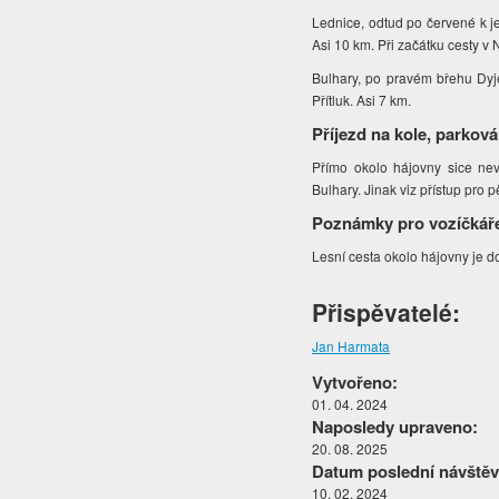
Lednice, odtud po červené k jez
Asi 10 km. Při začátku cesty v 
Bulhary, po pravém břehu Dyje 
Přítluk. Asi 7 km.
Příjezd na kole, parková
Přímo okolo hájovny sice nev
Bulhary. Jinak viz přístup pro 
Poznámky pro vozíčkář
Lesní cesta okolo hájovny je 
Přispěvatelé:
Jan Harmata
Vytvořeno:
01. 04. 2024
Naposledy upraveno:
20. 08. 2025
Datum poslední návštěv
10. 02. 2024