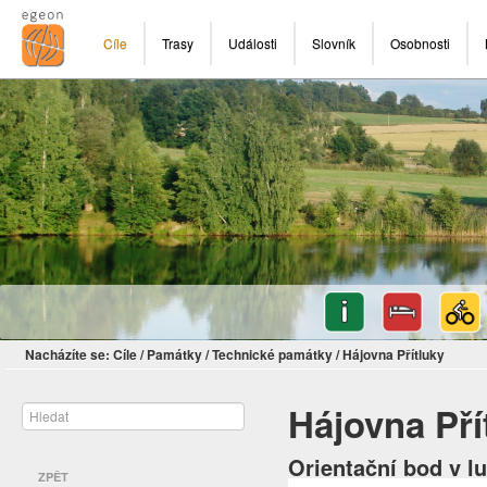
Cíle
Trasy
Události
Slovník
Osobnosti
Nacházíte se:
Cíle
/
Památky
/
Technické památky
/
Hájovna Přítluky
Hájovna Pří
Orientační bod v lu
ZPĚT