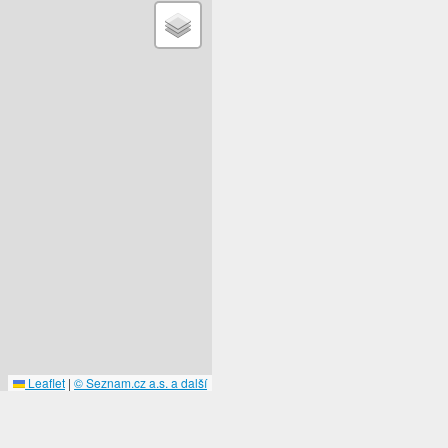
Leaflet
|
© Seznam.cz a.s. a další