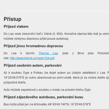
Přístup
Příjezd vlakem
Do Laa vede železniční trať z Vídně (č. 902). Konečná stanice této trati je velm
můžete veřejnou dopravou přijet pouze autobusy.
Příjezd jinou hromadnou dopravou
Do Laa k lázním
Therme Laa
. jede z Brna přes Pohořeli
zde:
http://www.idsjmk.cz/jrady/104.pdf
.
Příjezd osobním autem, parkování
Až k soutoku Dyje a Pulkau lze dojet autem po úzkých asfaltkách z Laa. P
16°20'49.576"E je nutno absolvovat po polní cestě, která je za mokra dobře sj
průjezdná dobře.
Auto můžete zaparkovat u soutoku u mostu na pravém břehu Dyje.
Příjezd zájezdového autobusu, parkování busu
Bus může přijet jen na křižovatku 48°43'49.740"N, 16°20'49.576"E