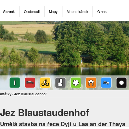
Slovník
Osobnosti
Mapy
Mapa stránek
O nás
památky
/
Jez Blaustaudenhof
Jez Blaustaudenhof
Umělá stavba na řece Dyji u Laa an der Thaya