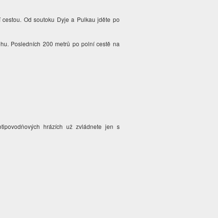
í cestou. Od soutoku Dyje a Pulkau jděte po
řehu. Posledních 200 metrů po polní cestě na
otipovodňových hrázích už zvládnete jen s