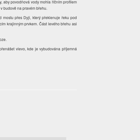
y, aby povodňová vody mohla říčním profilem
ná v budově na pravém břehu.
 mostu přes Dyji, který překlenuje řeku pod
jícím krajinným prvkem. Část levého břehu asi
loze.
 přenášet vlevo, kde je vybudována příjemná