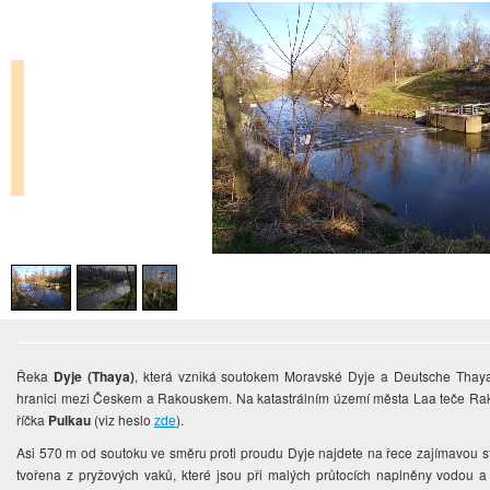
Řeka
Dyje (Thaya)
, která vzniká soutokem Moravské Dyje a Deutsche Thaya 
hranici mezi Českem a Rakouskem. Na katastrálním území města Laa teče Rak
říčka
Pulkau
(viz heslo
zde
).
Asi 570 m od soutoku ve směru proti proudu Dyje najdete na řece zajímavou s
tvořena z pryžových vaků, které jsou při malých průtocích naplněny vodou a p