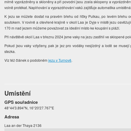
mírně vyprázdněny a skloněny a při povodni jsou zcela sklopeny a vyprázdněn
volně protékat. Naplňování a vyprazdňování vaků zajišťuje automatika umístě
K jezu se můžete dostat na pravém břehu od říčky Pulkau, po levém břehu od
soutokem. V rovině a otevřené krajině v okolí Laa je Dyje v místě jezu osvěžu
170 m nad jezem můžeme považovat za ideální místo ke koupání s pláží.
Při návštěvě okolí Laa v březnu 2024 jsme vaky na jezu zastihli ve sklopené po
Pokud jsou vaky vztyčeny, pak je jez pro vodáky nesjízdný a lodě se musejí
stezka.
Viz též článek o podobném
jezu v Turnově
.
Umístění
GPS souřadnice
48°44'3.894"N, 16°20'27.767"E
Adresa
Laa an der Thaya 2136