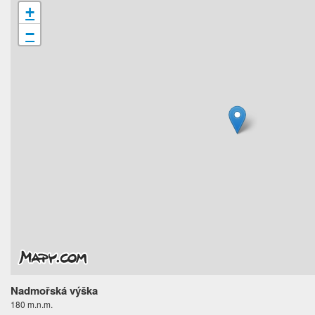
+
−
Nadmořská výška
180 m.n.m.