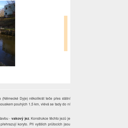
(Německé Dyje) několikrát teče přes státní
ouskem pouhých 1,5 km, vlévá se tady do ní
tavbu -
vakový jez
. Konstrukce těchto jezů je
řehrazují koryto. Při vyšších průtocích jsou