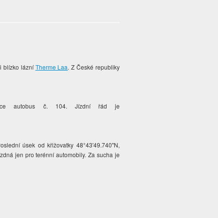
i blízko lázní
Therme Laa
. Z České republiky
ce autobus č. 104. Jízdní řád je
oslední úsek od křižovatky 48°43'49.740"N,
ízdná jen pro terénní automobily. Za sucha je