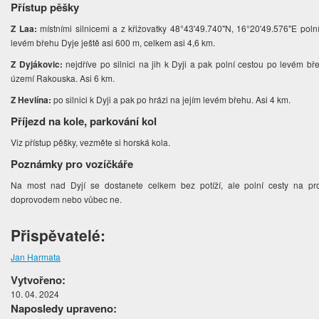
Přístup pěšky
Z Laa:
místními silnicemi a z křižovatky 48°43'49.740"N, 16°20'49.576"E poln
levém břehu Dyje ještě asi 600 m, celkem asi 4,6 km.
Z Dyjákovic:
nejdříve po silnici na jih k Dyji a pak polní cestou po levém b
území Rakouska. Asi 6 km.
Z Hevlína:
po silnici k Dyji a pak po hrázi na jejím levém břehu. Asi 4 km.
Příjezd na kole, parkování kol
Viz přístup pěšky, vezměte si horská kola.
Poznámky pro vozíčkáře
Na most nad Dyjí se dostanete celkem bez potíží, ale polní cesty na pr
doprovodem nebo vůbec ne.
Přispěvatelé:
Jan Harmata
Vytvořeno:
10. 04. 2024
Naposledy upraveno: