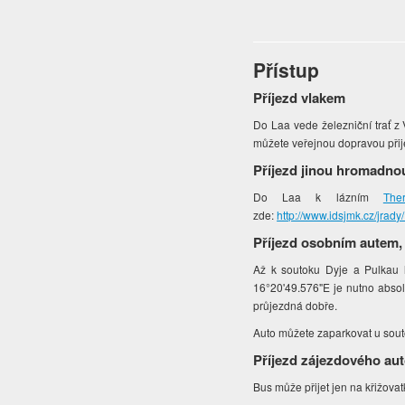
Přístup
Příjezd vlakem
Do Laa vede železniční trať z V
můžete veřejnou dopravou přij
Příjezd jinou hromadno
Do Laa k lázním
The
zde:
http://www.idsjmk.cz/jrady
Příjezd osobním autem,
Až k soutoku Dyje a Pulkau l
16°20'49.576"E je nutno absolv
průjezdná dobře.
Auto můžete zaparkovat u sou
Příjezd zájezdového au
Bus může přijet jen na křižov