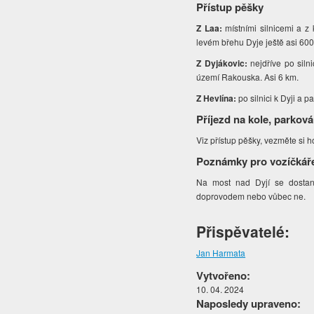
Přístup pěšky
Z Laa:
místními silnicemi a z
levém břehu Dyje ještě asi 600
Z Dyjákovic:
nejdříve po siln
území Rakouska. Asi 6 km.
Z Hevlína:
po silnici k Dyji a p
Příjezd na kole, parková
Viz přístup pěšky, vezměte si h
Poznámky pro vozíčkář
Na most nad Dyjí se dostane
doprovodem nebo vůbec ne.
Přispěvatelé:
Jan Harmata
Vytvořeno:
10. 04. 2024
Naposledy upraveno: