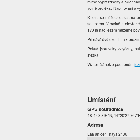
mírně vyprázdněny a skloněny 
volně protékat. Naplňování a 
K jezu se můžete dostat na p
soutokem. V rovině a otevřené 
170 m nad jezem můžeme považo
Při návštěvě okolí Laa v březn
Pokud jsou vaky vztyčeny, pa
stezka.
Viz též článek o podobném
jez
Umístění
GPS souřadnice
48°44'3.894"N, 16°20'27.767"
Adresa
Laa an der Thaya 2136