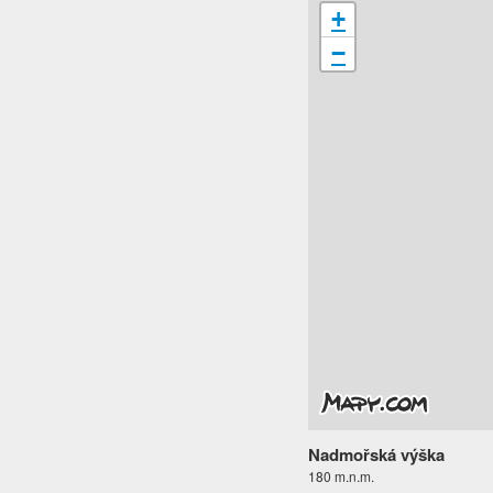
+
−
Nadmořská výška
180 m.n.m.