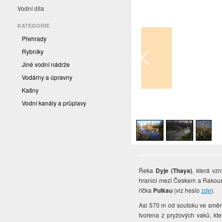
Vodní díla
KATEGORIE
Přehrady
Rybníky
Jiné vodní nádrže
Vodárny a úpravny
Kašny
Vodní kanály a průplavy
1
/
3
Řeka
Dyje (Thaya)
, která vz
hranici mezi Českem a Rakous
říčka
Pulkau
(viz heslo
zde
).
Asi 570 m od soutoku ve směru
tvořena z pryžových vaků, kte