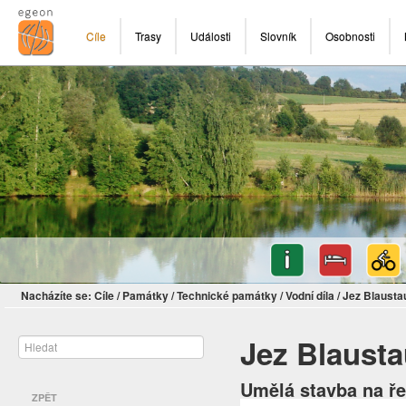
Cíle
Trasy
Události
Slovník
Osobnosti
Nacházíte se:
Cíle
/
Památky
/
Technické památky
/
Vodní díla
/
Jez Blausta
Jez Blaust
Umělá stavba na ře
ZPĚT