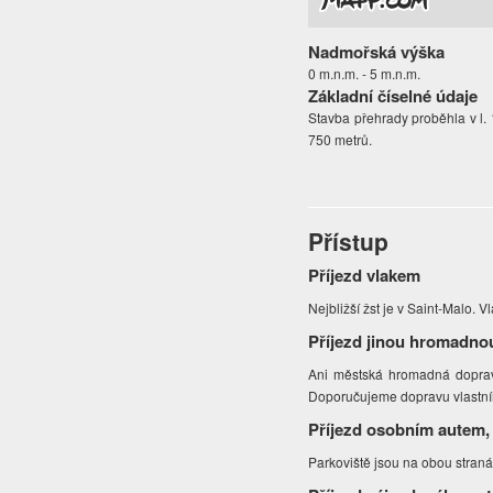
Nadmořská výška
0 m.n.m. - 5 m.n.m.
Základní číselné údaje
Stavba přehrady proběhla v l.
750 metrů.
Přístup
Příjezd vlakem
Nejbližší žst je v Saint-Malo.
Příjezd jinou hromadno
Ani městská hromadná doprav
Doporučujeme dopravu vlastn
Příjezd osobním autem,
Parkoviště jsou na obou stranác