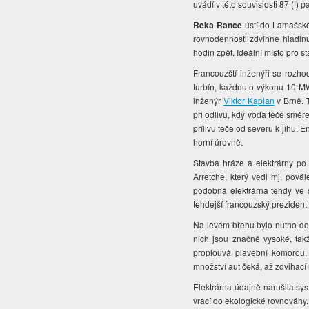
uvádí v této souvislosti 87 (!) p
Řeka Rance
ústí do Lamašské
rovnodennosti zdvihne hladin
hodin zpět. Ideální místo pro st
Francouzští inženýři se rozhod
turbín, každou o výkonu 10 MW
inženýr
Viktor Kaplan
v Brně. 
při odlivu, kdy voda teče směre
přílivu teče od severu k jihu. E
horní úrovně.
Stavba hráze a elektrárny po
Arretche, který vedl mj. pov
podobná elektrárna tehdy ve s
tehdejší francouzský prezident
Na levém břehu bylo nutno do
nich jsou značně vysoké, takž
proplouvá plavební komorou, 
množství aut čeká, až zdvihac
Elektrárna údajně narušila sy
vrací do ekologické rovnováhy