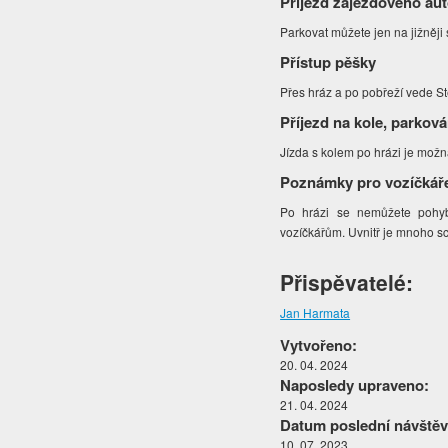
Příjezd zájezdového au
Parkovat můžete jen na jižněji
Přístup pěšky
Přes hráz a po pobřeží vede S
Příjezd na kole, parková
Jízda s kolem po hrázi je možná 
Poznámky pro vozíčkář
Po hrázi se nemůžete pohyb
vozíčkářům. Uvnitř je mnoho sc
Přispěvatelé:
Jan Harmata
Vytvořeno:
20. 04. 2024
Naposledy upraveno:
21. 04. 2024
Datum poslední návštěv
10. 07. 2023