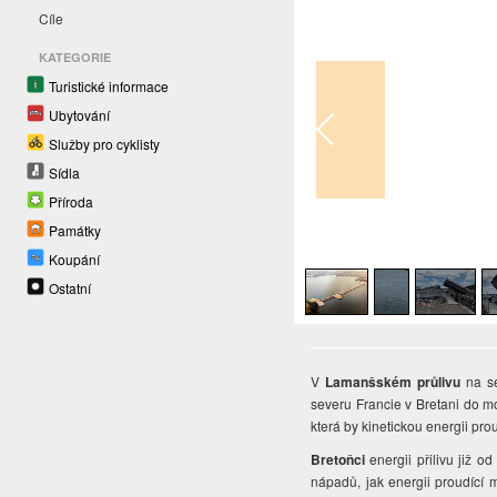
Cíle
KATEGORIE
Turistické informace
Ubytování
Služby pro cyklisty
Sídla
Příroda
Památky
1
/
8
Koupání
Ostatní
V
Lamanšském průlivu
na se
severu Francie v Bretani do mo
která by kinetickou energii pro
Bretoňci
energii přilivu již o
nápadů, jak energii proudící 