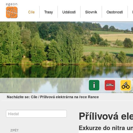
Cíle
Trasy
Události
Slovník
Osobnosti
Nacházíte se:
Cíle
/
Přílivová elektrárna na řece Rance
Přílivová e
Exkurze do nitra u
ZPĚT