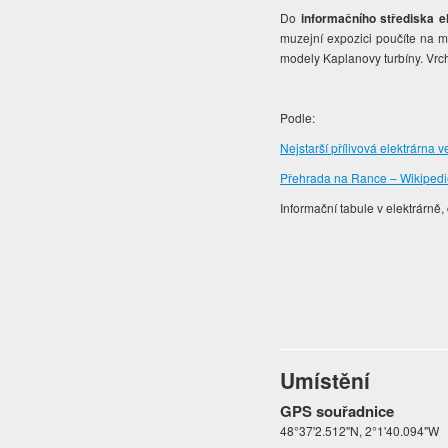
Do
informačního střediska e
muzejní expozici poučíte na m
modely Kaplanovy turbíny. Vrc
Podle:
Nejstarší přílivová elektrárna v
Přehrada na Rance – Wikipedie
Informační tabule v elektrárně
Umístění
GPS souřadnice
48°37'2.512"N, 2°1'40.094"W