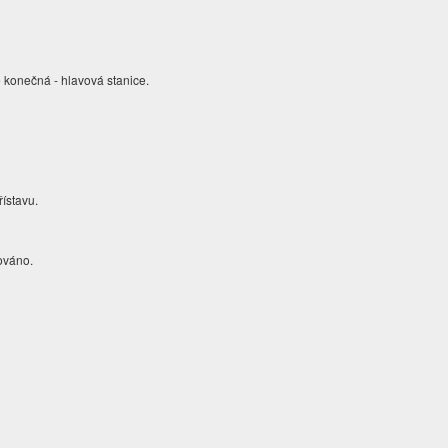
 konečná - hlavová stanice.
řístavu.
továno.