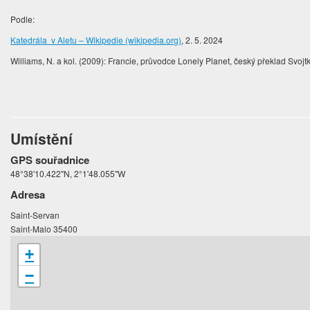
Podle:
Katedrála v Aletu – Wikipedie (wikipedia.org)
, 2. 5. 2024
Williams, N. a kol. (2009): Francie, průvodce Lonely Planet, český překlad Svojt
Umístění
GPS souřadnice
48°38'10.422"N, 2°1'48.055"W
Adresa
Saint-Servan
Saint-Malo 35400
+
−