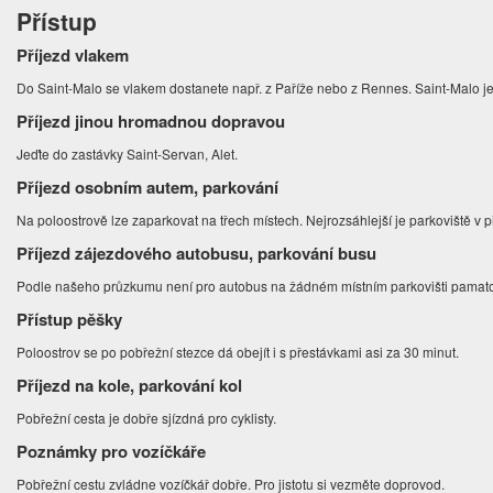
Přístup
Příjezd vlakem
Do Saint-Malo se vlakem dostanete např. z Paříže nebo z Rennes. Saint-Malo je
Příjezd jinou hromadnou dopravou
Jeďte do zastávky Saint-Servan, Alet.
Příjezd osobním autem, parkování
Na poloostrově lze zaparkovat na třech místech. Nejrozsáhlejší je parkoviště v p
Příjezd zájezdového autobusu, parkování busu
Podle našeho průzkumu není pro autobus na žádném místním parkovišti pama
Přístup pěšky
Poloostrov se po pobřežní stezce dá obejít i s přestávkami asi za 30 minut.
Příjezd na kole, parkování kol
Pobřežní cesta je dobře sjízdná pro cyklisty.
Poznámky pro vozíčkáře
Pobřežní cestu zvládne vozíčkář dobře. Pro jistotu si vezměte doprovod.