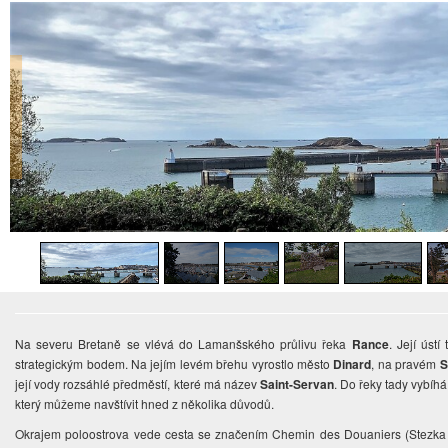
Na severu Bretaně se vlévá do Lamanšského průlivu řeka
Rance
. Její úst
strategickým bodem. Na jejím levém břehu vyrostlo město
Dinard
, na pravém
S
její vody rozsáhlé předměstí, které má název
Saint-Servan
. Do řeky tady vybí
který můžeme navštívit hned z několika důvodů.
Okrajem poloostrova vede cesta se značením Chemin des Douaniers (Stezka c