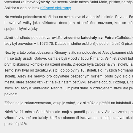
vychutnat zajímavé
výhledy
. Na severu vidíte město Saint-Malo, přístav, na zá
Solidor a v dálce hráz
přílivové elektrárny
.
Na vrcholu poloostrova si přijdou na své milovníci vojenské historie. Pevnost
Fo
II. světové války jako základna, dnes je v ní umístěno muzeum, kde se m
spojeneckými vojsky.
Jižně od středu poloostrova uvidíte
zříceninu katedrály sv. Petra
(Cathédrale
tady byl proveden v l. 1972-78. Datace místního osídlení je podle nálezů či pí
Než byla tato oblast obsazena Římany, stálo na poloostrově Alet významné sídelní s
n.l. se tady usadili Galové, kteří ale byli v pod vládou Římanů. Ve 4.-8. století 
první biskupský komplex na území města. Diecéze byla založena v 9. století. T
Tento stav trval od začátku 9. stol. do poloviny 10. století. Po invazích Norman
století). Aleth ale nebylo pro obyvatele bezpečným místem, proto bylo sídlo
města, které začalo vznikat na skalnatém ostrůvku severně odtud. Později, r. 12
svými sousedy v Saint-Malo. Nechtěli jim platit daně. V ozbrojeném střetu ale proh
pevnost.
Zřícenina je zakonzervována, vstup je volný, text si můžete přečíst na infotabuli
Návštěvníci města Saint-Malo ale mají v paměti poloostrov Alet ze zcela pr
výborné zázemí pro turisty, kteří se stanem či karavanem chtějí poznávat okol
proslulé pláže.