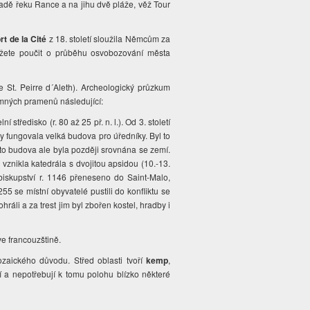
padě řeku Rance a na jihu dvě pláže, věž Tour
rt de la Cité
z 18. století sloužila Němcům za
ůžete poučit o průběhu osvobozování města
 St. Peirre d´Aleth). Archeologický průzkum
semných pramenů následující:
tředisko (r. 80 až 25 př. n. l.). Od 3. století
tady fungovala velká budova pro úředníky. Byl to
ato budova ale byla později srovnána se zemí.
ů vznikla katedrála s dvojitou apsidou (10.-13.
 biskupství r. 1146 přeneseno do Saint-Malo,
55 se místní obyvatelé pustili do konfliktu se
ráli a za trest jim byl zbořen kostel, hradby i
 ve francouzštině.
ozaického důvodu. Střed oblasti tvoří
kemp
,
í a nepotřebují k tomu polohu blízko některé