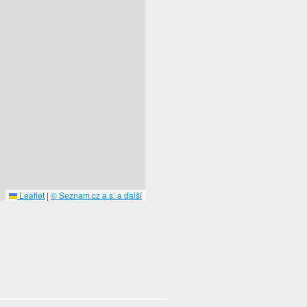
Leaflet
|
© Seznam.cz a.s. a další