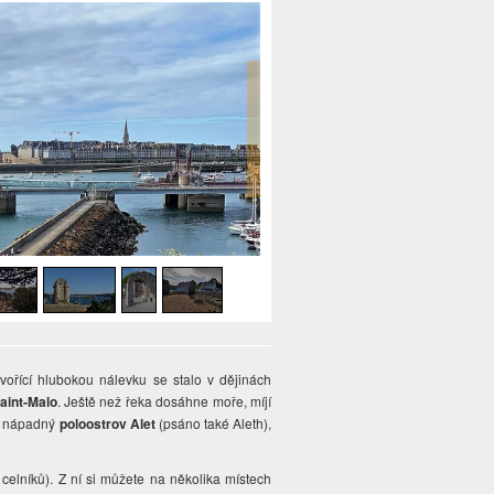
í tvořící hlubokou nálevku se stalo v dějinách
aint-Malo
. Ještě než řeka dosáhne moře, míjí
há nápadný
poloostrov Alet
(psáno také Aleth),
elníků). Z ní si můžete na několika místech