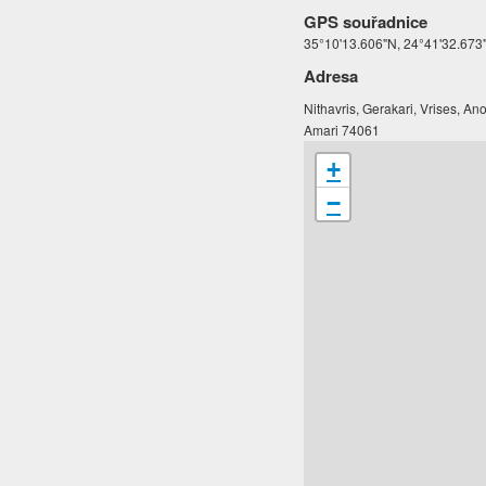
GPS souřadnice
35°10'13.606"N, 24°41'32.673
Adresa
Nithavris, Gerakari, Vrises, An
Amari 74061
+
−