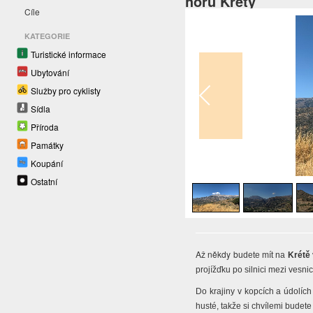
horu Kréty
Cíle
KATEGORIE
Turistické informace
Ubytování
Služby pro cyklisty
Sídla
Příroda
Památky
Koupání
1
/
6
Ostatní
Až někdy b
udete mít na
Krétě
projížďk
u po silnici mezi vesn
Do krajiny v kopcích a údolích
h
usté, takže si chvílemi b
udete