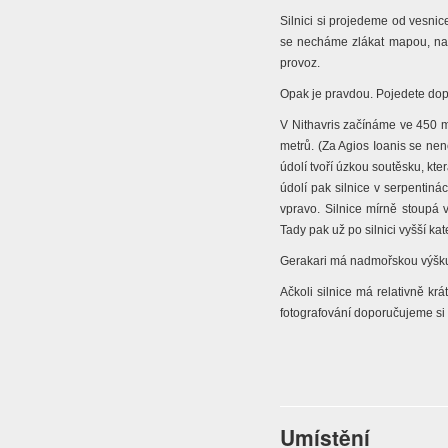
Silnici si projedeme od vesni
se necháme zlákat mapo
u, na
provoz.
Opak je pravdo
u. Pojedete dop
V Nithavris začínáme ve 450
metrů. (Za Agios Ioanis se ne
údolí tvoří úzko
u so
utěsk
u, kt
údolí pak silnice v serpentiná
vpravo. Silnice mírně sto
upá 
Tady pak
už po silnici vyšší kat
Gerakari má nadmořsko
u výšk
Ačkoli silnice má relativně krá
fotografování dopor
uč
ujeme si 
Umístění