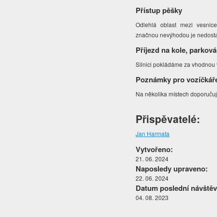
Přístup pěšky
Odlehlá oblast mezi vesnic
značno
nevýhodo
u
u je nedost
Příjezd na kole, parková
Silnici pokládáme za vhodno
u
Poznámky pro vozíčkář
Na několika místech dopor
uč
u
Přispěvatelé:
Jan Harmata
Vytvořeno:
21. 06. 2024
Naposledy upraveno:
22. 06. 2024
Datum poslední návštěv
04. 08. 2023