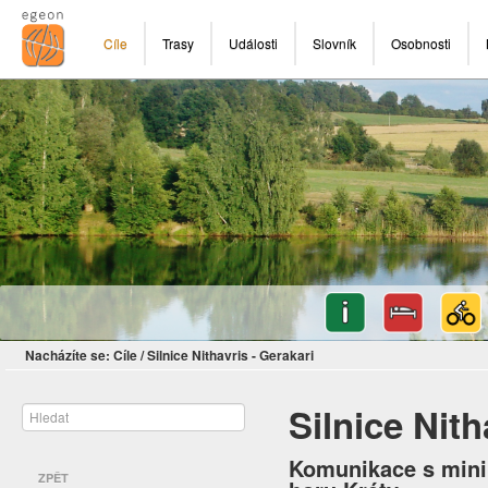
Cíle
Trasy
Události
Slovník
Osobnosti
Nacházíte se:
Cíle
/
Silnice Nithavris - Gerakari
Silnice Nith
Komunikace s mini
ZPĚT