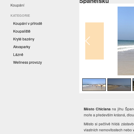
Španělsku
Koupání
KATEGORIE
Koupání v přírodě
Koupaliště
Kryté bazény
Akvaparky
Lázně
Wellness provozy
1
/
9
Město Chiclana
na jihu Španě
moře a především krásná, dlo
Město si pečlivě hlídá zástavb
vlastních nemovitostech nebo 