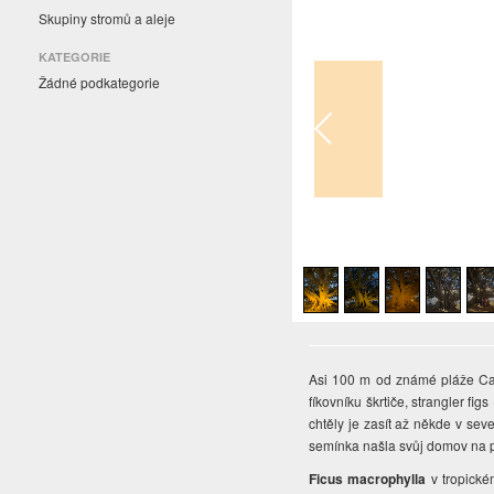
Skupiny stromů a aleje
KATEGORIE
Žádné podkategorie
1
/
8
Asi 100 m od známé pláže Ca
fíkovníku škrtiče, strangler figs 
chtěly je zasít až někde v se
semínka našla svůj domov na 
Ficus macrophylla
v tropické