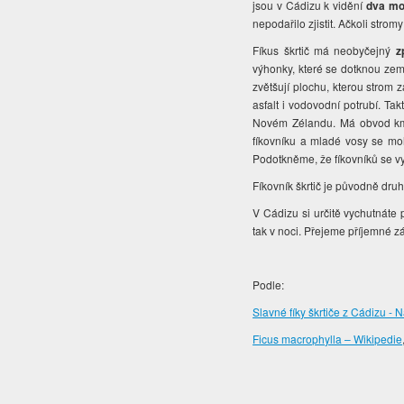
jsou v Cádizu k vidění
dva mo
nepodařilo zjistit. Ačkoli str
Fíkus škrtič má neobyčejný
z
výhonky, které se dotknou zem
zvětšují plochu, kterou strom z
asfalt i vodovodní potrubí. T
Novém Zélandu. Má obvod kmen
fíkovníku a mladé vosy se moho
Podotkněme, že fíkovníků se v
Fíkovník škrtič je původně druh
V Cádizu si určitě vychutnáte 
tak v noci. Přejeme příjemné zá
Podle:
Slavné fíky škrtiče z Cádizu -
Ficus macrophylla – Wikipedie