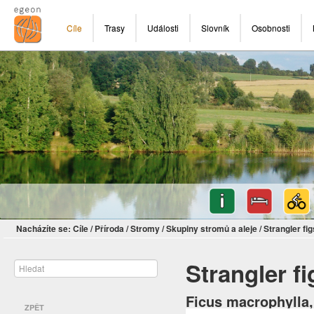
Cíle
Trasy
Události
Slovník
Osobnosti
Nacházíte se:
Cíle
/
Příroda
/
Stromy
/
Skupiny stromů a aleje
/
Strangler fi
Strangler f
Ficus macrophylla
ZPĚT