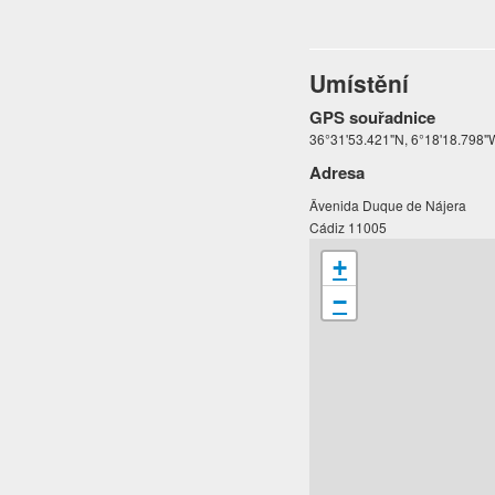
Umístění
GPS souřadnice
36°31'53.421"N, 6°18'18.798"
Adresa
Ävenida Duque de Nájera
Cádiz 11005
+
−