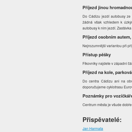
Příjezd jinou hromadno
Do Cádizu jezdí autobusy ze 
žádná však vzhledem k úzkým
autobusy k nim jezdí. Zastávka
Příjezd osobním autem,
Nejrozumnější variantou při př
Přístup pěšky
Fíkovníky najdete v západní 
Příjezd na kole, parková
Do centra Cádizu ani na obv
doporučujeme cyklotrasu Eurov
Poznámky pro vozíčkář
Centrum města je všude dobře 
Přispěvatelé:
Jan Harmata