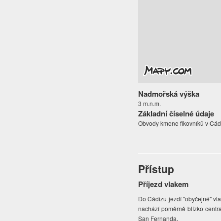
Nadmořská výška
3 m.n.m.
Základní číselné údaje
Obvody kmene fíkovníků v Cádi
Přístup
Příjezd vlakem
Do Cádizu jezdí "obyčejné" vl
nachází poměrně blízko centra
San Fernanda.