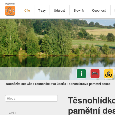
Cíle
Trasy
Události
Slovník
Osobnosti
Nacházíte se:
Cíle
/
Těsnohlídkovo údolí a Těsnohlídkova pamětní deska
Těsnohlídko
pamětní de
ZPĚT