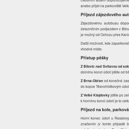
anebo přijet na parkoviště Vel
Příjezd zájezdového au
Zájezdovému autobusu dopor
železničním podjezdem v Bílov
je možný od Ochozu přes Kani
Další možnost, kde zaparkovat 
vhodné místo.
Přístup pěšky
Z Bílovic nad Svitavou od so
dolnímu konci údolí jděte od b
Z Brna-Obřan
od konečné zast
do kopce Těsnohlídkovým údol
Z Velké Klajdovky
jděte po ze
k hornímu konci údolí je to cel
Příjezd na kole, parková
Horní konec údolí u Resslovy 
značením (v tomto případě b