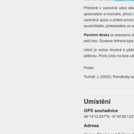
Přibližně v polovině údolí 
spisovatele a novináře, jehož
zachránil spolu s přáteli pro
soudničkáře, překladatele ze s
Pamětní deska
je zasazena d
péčí doc. Gustava Artnera byla
Údolí je velice vhodné k pěší
pěšinou. Proto jízdu na kole 
Podle:
Truhlář, J. (2003): Památníky 
Umístění
GPS souřadnice
49°14'12.207"N, 16°40'39.123
Adresa