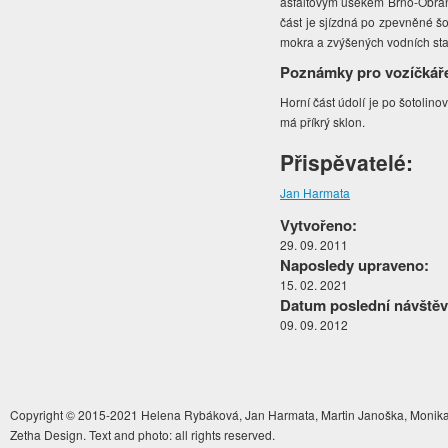
asfaltovým úsekem Brno-Obřany
část je sjízdná po zpevněné šo
mokra a zvýšených vodních sta
Poznámky pro vozíčkář
Horní část údolí je po šotolin
má příkrý sklon.
Přispěvatelé:
Jan Harmata
Vytvořeno:
29. 09. 2011
Naposledy upraveno:
15. 02. 2021
Datum poslední návštěv
09. 09. 2012
Copyright © 2015-2021 Helena Rybáková, Jan Harmata, Martin Janoška, Monika 
Zetha Design. Text and photo: all rights reserved.