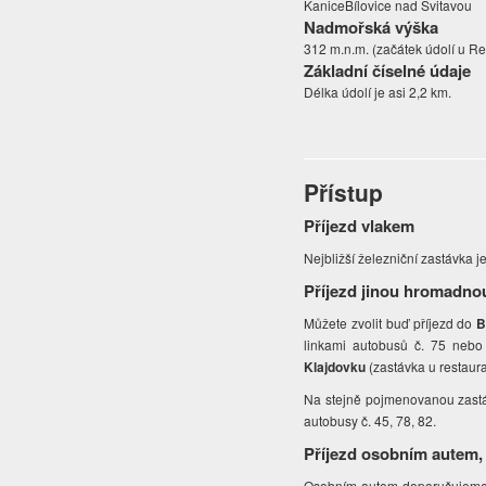
KaniceBílovice nad Svitavou
Nadmořská výška
312 m.n.m. (začátek údolí u Re
Základní číselné údaje
Délka údolí je asi 2,2 km.
Přístup
Příjezd vlakem
Nejbližší železniční zastávka j
Příjezd jinou hromadno
Můžete zvolit buď příjezd do
B
linkami autobusů č. 75 nebo
Klajdovku
(zastávka u restaur
Na stejně pojmenovanou zastáv
autobusy č. 45, 78, 82.
Příjezd osobním autem,
Osobním autem doporučujeme př