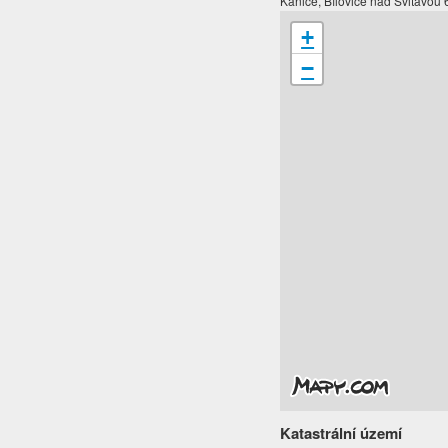
Kanice, Bílovice nad Svitavou
+
−
Katastrální území