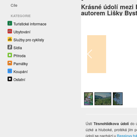
Krásné údolí mezi 
Cíle
autorem Lišky Bys
KATEGORIE
Turistické informace
Ubytování
Služby pro cyklisty
Sídla
Příroda
Památky
Koupání
Ostatní
1
/
3
Ústí
Těsnohlídkova údolí
do 
úzké a hluboké, protéká jím p
údolí se nachází u
Resslovy h