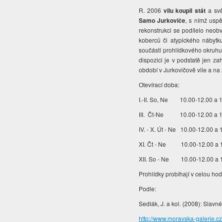
R. 2006
vilu koupil stát
a sv
Samo Jurkoviče
, s nímž uspě
rekonstrukci se podílelo neobv
koberců či atypického nábytk
součástí prohlídkového okruhu,
dispozici je v podstatě jen za
období v Jurkovičově vile a na 
Otevírací doba:
I.-II. So, Ne 10.00-12.00 a 
III. Čt-Ne 10.00-12.00 a 1
IV. - X. Út - Ne 10.00-12.00 a
XI. Čt - Ne 10.00-12.00 a 1
XII. So - Ne 10.00-12.00 a 
Prohlídky probíhají v celou hod
Podle:
Sedlák, J. a kol. (2008): Slavn
http://www.moravska-galerie.cz