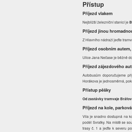
Přístup
Příjezd vlakem
Nejbližší železniční stanicí je
B
Příjezd jinou hromadno
Z Hlavního nádraží jeďte tramva
Příjezd osobním autem,
Ulice Jana Nečase je běžně dos
Příjezd zájezdového au
Autobusům doporučujeme přije
Horákova je jednosměrná, poku
Přístup pěšky
Od zastávky tramvaje Bráfov
Příjezd na kole, parková
Vila je snadno dostupná na ko
podél Svratky. Na místě se s
trasy č. 1 a jeďte k severu p