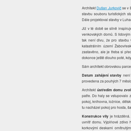
Architekt
Dušan Jurkovič
se v B
stavbu souboru turistických 
Dále projektoval stavby v Luha
Již v té době se silně inspir
venkovských domů. S lidovým 
tak není divu, že pro stavbu
katastrálním území Žabovřesk
zastavěno, ale je třeba si pře
dokonce ještě dlouho poté, kdy 
Sám architekt obrovskou parcelu
Datum zahájení stavby
není 
provedena za pouhých 7 měsí
Architekt
ústředím domu zvoli
patře. Do haly se vstupovalo z
pokoj, knihovna, ložnice, dětsk
tu nacházel pokoj pro hosta, ša
Konstrukce vily
je hrázděná. 
uvnitř domu. Výplňové zdivo 
korkovými deskami omítnutými