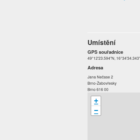
Umístění
GPS souřadnice
49°12'23.594"N, 16°34'34.343
Adresa
Jana Nečase 2
Brno-Žabovřesky
Brno 616 00
+
−