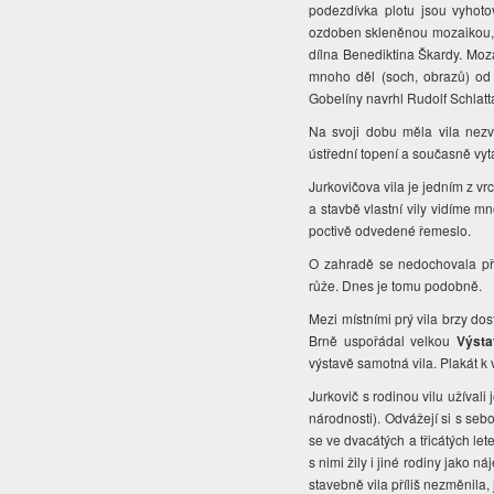
podezdívka plotu jsou vyho
ozdoben skleněnou mozaikou, k
dílna Benediktina Škardy. Mozai
mnoho děl (soch, obrazů) od J
Gobelíny navrhl Rudolf Schlatt
Na svoji dobu měla vila nezvy
ústřední topení a současně v
Jurkovičova vila je jedním z v
a stavbě vlastní vily vidíme m
poctivě odvedené řemeslo.
O zahradě se nedochovala pře
růže. Dnes je tomu podobně.
Mezi místními prý vila brzy do
Brně uspořádal velkou
Výsta
výstavě samotná vila. Plakát k
Jurkovič s rodinou vilu užívali
národnosti). Odvážejí si s se
se ve dvacátých a třicátých let
s nimi žily i jiné rodiny jako 
stavebně vila příliš nezměnila