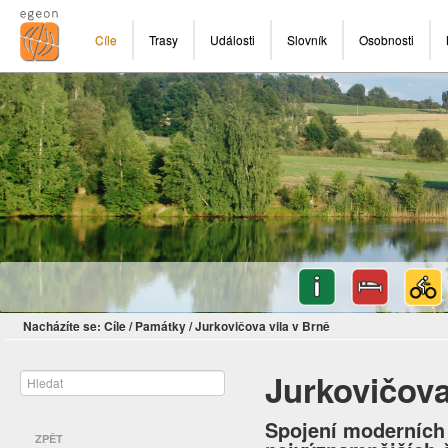
Cíle
Trasy
Události
Slovník
Osobnosti
Nacházíte se:
Cíle
/
Památky
/
Jurkovičova vila v Brně
Jurkovičova
Spojení moderních 
ZPĚT