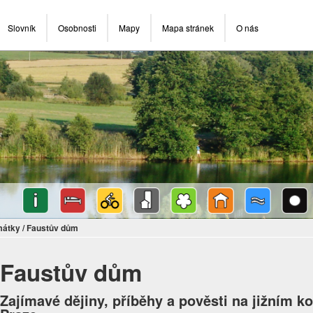
Slovník
Osobnosti
Mapy
Mapa stránek
O nás
mátky
/
Faustův dům
Faustův dům
Zajímavé dějiny, příběhy a pověsti na jižním k