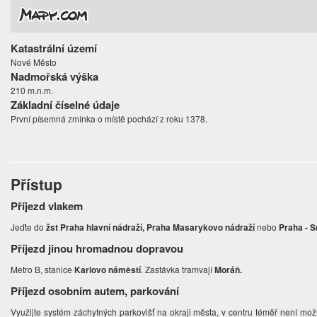
Katastrální území
Nové Město
Nadmořská výška
210 m.n.m.
Základní číselné údaje
První písemná zmínka o místě pochází z roku 1378.
Přístup
Příjezd vlakem
Jeďte do
žst Praha hlavní nádraží, Praha Masarykovo nádraží
nebo
Praha - 
Příjezd jinou hromadnou dopravou
Metro B, stanice
Karlovo náměstí
. Zastávka tramvají
Moráň.
Příjezd osobním autem, parkování
Využijte systém záchytných parkovišť na okraji města, v centru téměř není mo