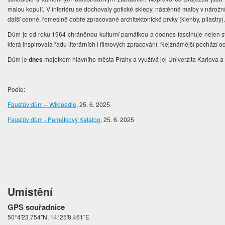
malou kopulí. V interiéru se dochovaly gotické sklepy, nástěnné malby v nárožní
další cenné, řemeslně dobře zpracované architektonické prvky (klenby, pilastry)
Dům je od roku 1964 chráněnou kulturní památkou a dodnes fascinuje nejen sv
která inspirovala řadu literárních i filmových zpracování. Nejznámější pochází o
Dům je
dnes
majetkem hlavního města Prahy a využívá jej Univerzita Karlova 
Podle:
Faustův dům – Wikipedie
, 25. 6. 2025
Faustův dům - Památkový Katalog
, 25. 6. 2025
Umístění
GPS souřadnice
50°4'23.754"N, 14°25'8.461"E