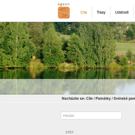
Cíle
Trasy
Události
Nacházíte se:
Cíle
/
Památky
/
Světské pa
ZPĚT