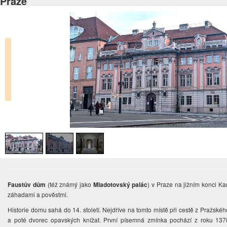
Praze
Faustův dům
(též známý jako
Mladotovský palác
) v Praze na jižním konci K
záhadami a pověstmi.
Historie domu sahá do 14. století. Nejdříve na tomto místě při cestě z Pražsk
a poté dvorec opavských knížat. První písemná zmínka pochází z roku 1378