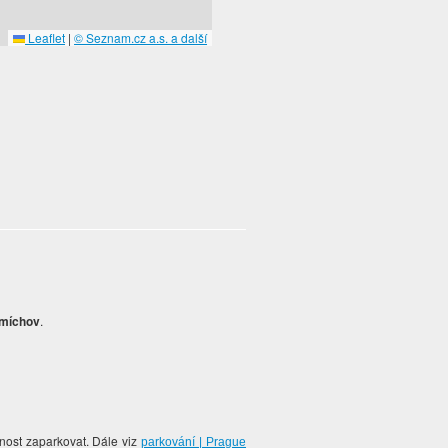
Leaflet
|
© Seznam.cz a.s. a další
Smíchov
.
žnost zaparkovat. Dále viz
parkování | Prague