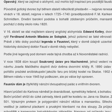
Opavský
, který se zajímal o alchymii, což mohlo být inspirací pro pozdější fau
Původně gotický dvorec byl během staletí několikrát přestavěn – nejprve rene
vlnách v 18. století, nejprve v letech 1725–1740 (pravděpodobně F. M. Kaňke
Schmidtem. Dnešní barokní podoba s bohatě zdobeným průčelím, mansardov
pochází z doby okolo roku 1820.
V 16. století se stal majitelem slavný anglický alchymista
Edward Kelley
, dvo
rytíř
Ferdinand Antonín Mladota ze Solopisk
, jehož potomci se také věnovali
Právě z této doby pochází
legenda o Faustovi,
který v domě údajně uzavíral
historicky doložený doktor Faust v domě nikdy nebydlel.
Podle jiné legendy pod domem vede tajná chodba až k Novoměstské radnici.
V roce 1838 dům koupil
Soukromý ústav pro hluchoněmé
, jehož vedení n
návrhu Josefa Maličkého doplnit dvůr dvěma dvorními křídly. R. 1890 ústav t
pořídilo pražské arcibiskupství jakožto faru pro blízký kostel na Skalce. 19
Během náletu v roce 1945 byl poškozen, ale po válce byl opraven.
Faustův dům je
čtyřkřídlý nárožní dvoupatrový palác s vnitřním dvorem.
Hlavní průčelí do Karlova náměstí je dvanáctiosé, symetricky řešené, s bohat
Boční průčelí shlíží do úzké zahrady, která patří ke kostelu sv. Jana na Skalce.
501. Výrazným prvkem je polygonální nárožní věžice s mansardou. Střech
vestibul je zaklenut plackami a pruskými klenbami na dva sloupy. Za průje
schodiště s kamenným balustrádovým zábradlím. Napravo od průjezdu jsou kl