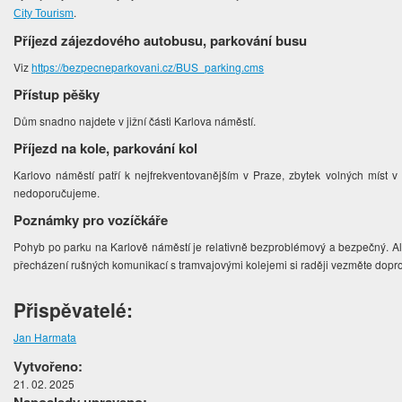
.
City Tourism
Příjezd zájezdového autobusu, parkování busu
Viz
https://bezpecneparkovani.cz/BUS_parking.cms
Přístup pěšky
Dům snadno najdete v jižní části Karlova náměstí.
Příjezd na kole, parkování kol
Karlovo náměstí patří k nejfrekventovanějším v Praze, zbytek volných míst v 
nedoporučujeme.
Poznámky pro vozíčkáře
Pohyb po parku na Karlově náměstí je relativně bezproblémový a bezpečný. Ale
přecházení rušných komunikací s tramvajovými kolejemi si raději vezměte dopr
Přispěvatelé:
Jan Harmata
Vytvořeno:
21. 02. 2025