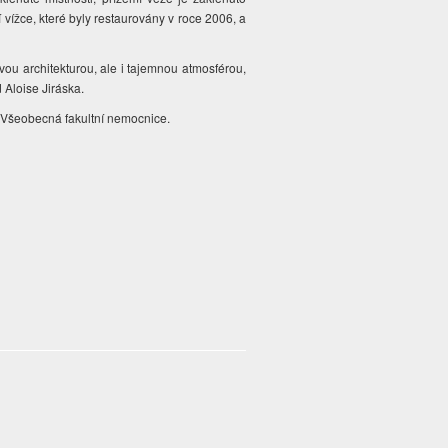
 vížce, které byly restaurovány v roce 2006, a
.
ou architekturou, ale i tajemnou atmosférou,
d Aloise Jiráska.
a Všeobecná fakultní nemocnice.