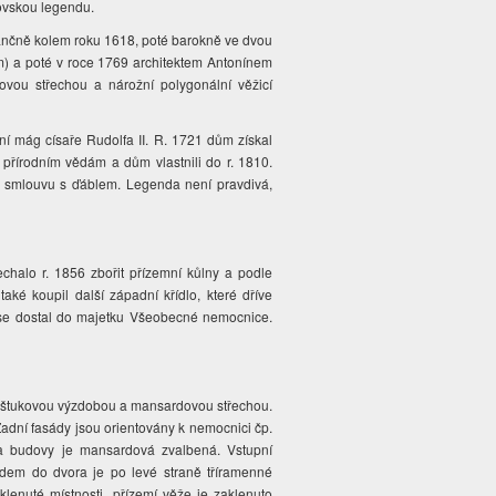
stovskou legendu.
sančně kolem roku 1618, poté barokně ve dvou
m) a poté v roce 1769 architektem Antonínem
ou střechou a nárožní polygonální věžicí
rní mág císaře Rudolfa II. R. 1721 dům získal
 přírodním vědám a dům vlastnili do r. 1810.
 smlouvu s ďáblem. Legenda není pravdivá,
echalo r. 1856 zbořit přízemní kůlny a podle
aké koupil další západní křídlo, které dříve
02 se dostal do majetku Všeobecné nemocnice.
ou štukovou výzdobou a mansardovou střechou.
 Zadní fasády jsou orientovány k nemocnici čp.
a budovy je mansardová zvalbená. Vstupní
zdem do dvora je po levé straně tříramenné
enuté místnosti, přízemí věže je zaklenuto