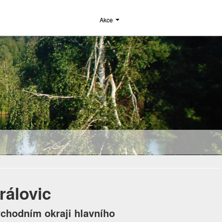
Akce
rálovic
ýchodním okraji hlavního