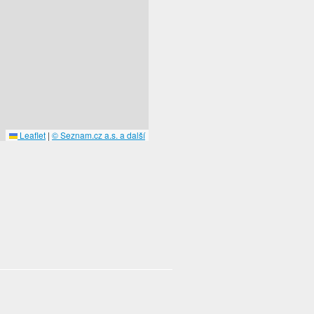
Leaflet
|
© Seznam.cz a.s. a další