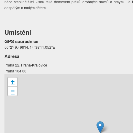
něco stabilnějšími. Jsou také domovem ptáků, drobných savců a hmyzu. Je to 
dospělým a malým dětem.
Umístění
GPS souřadnice
50°2'49.498"N, 14°38'11.052"E
Adresa
Praha 22, Praha-Královice
Praha 104 00
+
−