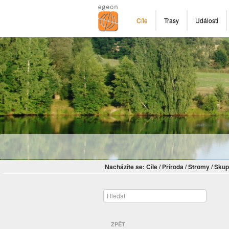
Cíle
Trasy
Události
Nacházíte se:
Cíle
/
Příroda
/
Stromy
/
Skup
ZPĚT