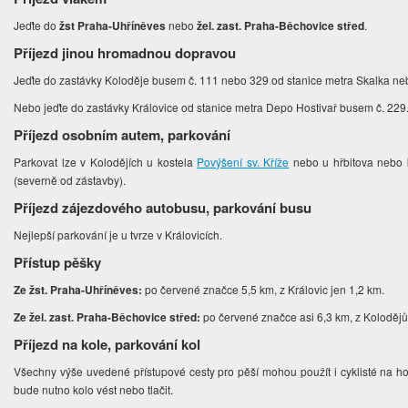
Jeďte do
žst Praha-Uhříněves
nebo
žel. zast. Praha-Běchovice střed
.
Příjezd jinou hromadnou dopravou
Jeďte do zastávky Koloděje busem č. 111 nebo 329 od stanice metra Skalka neb
Nebo jeďte do zastávky Královice od stanice metra Depo Hostivař busem č. 229
Příjezd osobním autem, parkování
Parkovat lze v Kolodějích u kostela
Povýšení sv. Kříže
nebo u hřbitova nebo 
(severně od zástavby).
Příjezd zájezdového autobusu, parkování busu
Nejlepší parkování je u tvrze v Královicích.
Přístup pěšky
Ze žst. Praha-Uhříněves:
po červené značce 5,5 km, z Královic jen 1,2 km.
Ze žel. zast. Praha-Běchovice střed:
po červené značce asi 6,3 km, z Kolodějů
Příjezd na kole, parkování kol
Všechny výše uvedené přístupové cesty pro pěší mohou použít i cyklisté na hor
bude nutno kolo vést nebo tlačit.