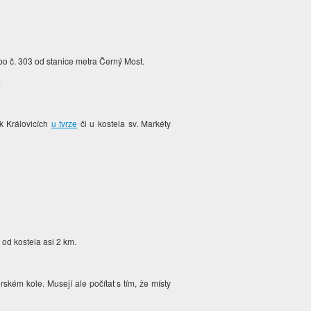
o č. 303 od stanice metra Černý Most.
.
k Královicích
u tvrze
či u kostela sv. Markéty
 od kostela asi 2 km.
ském kole. Musejí ale počítat s tím, že místy