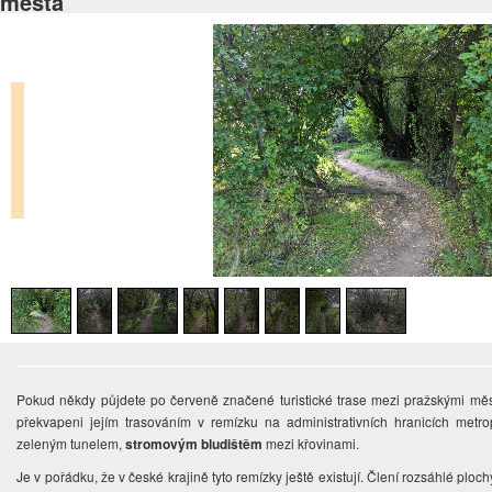
města
Pokud někdy půjdete po červeně značené turistické trase mezi pražskými mě
překvapeni jejím trasováním v remízku na administrativních hranicích metr
zeleným tunelem,
stromovým bludištěm
mezi křovinami.
Je v pořádku, že v české krajině tyto remízky ještě existují. Člení rozsáhlé ploch