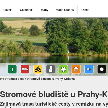
Slovník
Osobnosti
Mapy
Mapa stránek
O nás
iny stromů a aleje
/
Stromové bludiště u Prahy-Královic
Stromové bludiště u Prahy-K
Zajímavá trasa turistické cesty v remízku na v