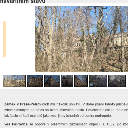
havarijním stavu
Zámek v Praze-Petrovicích
má několik unikátů. V době psaní tohoto příspěv
zdevastovaných památek na území hlavního města. Současně existuje málo ob
tak často střídali majitelé jako zde, jihovýchodně od centra metropole.
Ves Petrovice
se poprvé v písemných záznamech objevují r. 1352. Do konce