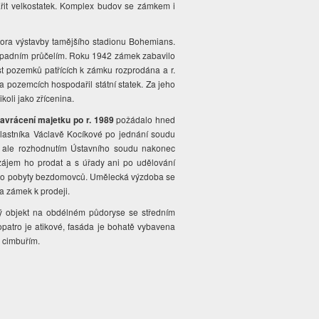
řit velkostatek. Komplex budov se zámkem i
átora výstavby tamějšího stadionu Bohemians.
 západním průčelím. Roku 1942 zámek zabavilo
t pozemků patřících k zámku rozprodána a r.
pozemcích hospodařil státní statek. Za jeho
koli jako zřícenina.
avrácení majetku po r. 1989
požádalo hned
 vlastníka Václavě Kocíkové po jednání soudu
Kč, ale rozhodnutím Ústavního soudu nakonec
zájem ho prodat a s úřady ani po udělování
 pro pobyty bezdomovců. Umělecká výzdoba se
a zámek k prodeji.
ý objekt na obdélném půdoryse se středním
lopatro je atikové, fasáda je bohatě vybavena
a cimbuřím.