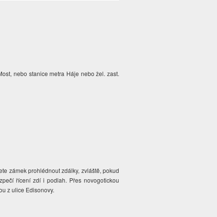
ost, nebo stanice metra Háje nebo žel. zast.
žete zámek prohlédnout zdálky, zvláště, pokud
pečí řícení zdí i podlah. Přes novogotickou
ou z ulice Edisonovy.