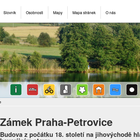
Slovník
Osobnosti
Mapy
Mapa stránek
O nás
e
Zámek Praha-Petrovice
Budova z počátku 18. století na jihovýchodě hl