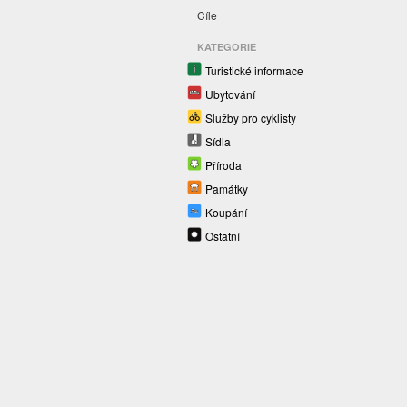
Cíle
KATEGORIE
Turistické informace
Ubytování
Služby pro cyklisty
Sídla
Příroda
Památky
Koupání
Ostatní