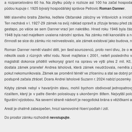
a rozparcelováno 60 ha. Na zbytku půdy o rozloze asi 100 ha začal hospoda
půdou kupuje r. 1925 bývalý hospodářský správce Petrovic
Roman Danner
.
Měl slavného bratra Zdeňka, ředitele Občanské záložny ve Vršovicích a inici
Ten nechává v l. 1927-29 zámek na svůj náklad opravit a zřizuje terasu před
gestapo, po válce se sem Danner vrací jen nakrátko. Hned roku 1946 byla čás
1948 byla nad majetkem uvalena národní správa. Na zámku měl kanceláře a na 
činnosti se sice do zámku nic neinvestovalo, ale zámek existoval jako budova, ni
Roman Danner neměl vlastní děti, jen šest sourozenců, proto není divu, že o
n
několik osob z různých větví rodu. Nové majitelce r. 2001, neteři posledního
magistrát dokonce přidělil velkorysý grant na opravu ve výši přes 2 mil. 
dostala zámek praneteř Andrea Isholová, která zámek neudržovala, neměla 
pokut nekomunikovala. Zámek se proměnil téměř ve zříceninu a stal se dobrý
postupně začala ztrácet. Dcera Andrei Isholové Suzann r. 2024 nabízí pozemky 
Kdyby zámek nebyl v havarijním stavu, mohli bychom obdivovat jednopatrov
rizalitem, který je v patře členěn polosloupy s ukončeným štítem. Nejvyšší po
figurální výzdobou. Na severní straně nádvoří je neogotická brána s věžičkami 
Areál je chatrně zabezpečen, hrozí samovolné řícení podlah i zdí.
Do prostor zámku rozhodně
nevstupujte
.