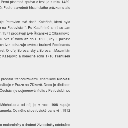
 První písemná zpráva o tvrzi je z roku 1489,
tě. Podle stavebně historického průzkumu ale
Petrovice své dceři Kateřině, která byla
na Petrovicích“. Po Kateřinině smrti se Jan
 r. 1571 prodávají Evě Říčanské z Olbramovic,
 tvrz zůstává až do r. 1630, kdy ji jakožto
ch tvrz odkazuje svému bratrovi Ferdinandu
 Karel, Ondřej Borovanský z Borovan, Maxmilián
ý z Kasejovic a konečně roku 1716
František
61 prodala francouzskému chemikovi
Nicolasi
o náboje v Praze na Žižkově. Dnes je dědicem
Čechách je pojmenování ulic v Petrovicích po
 Měcholup a od něj jej v roce 1908 kupuje
nuela. Od něho si petrovické panství r. 1912
 malorolníky a drobné živnostníky odebráno