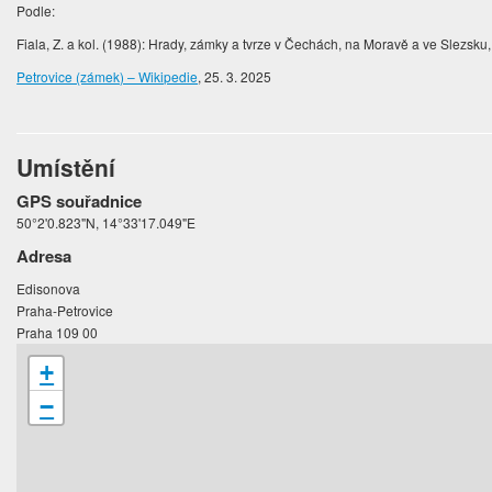
Podle:
Fiala, Z. a kol. (1988): Hrady, zámky a tvrze v Čechách, na Moravě a ve Slezsku, 
Petrovice (zámek) – Wikipedie
, 25. 3. 2025
Umístění
GPS souřadnice
50°2'0.823"N, 14°33'17.049"E
Adresa
Edisonova
Praha-Petrovice
Praha 109 00
+
−