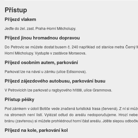
Přístup
Příjezd vlakem
Jeďte do žel. zast. Praha-Horní Měcholupy.
Příjezd jinou hromadnou dopravou
Do Petrovic se můžete dostat busem č. 240 například od stanice metra Černý M
Horní Měcholupy. Vystupte v zastávce Morseova.
Příjezd osobním autem, parkování
Parkovat lze na návsi u zámku (ulice Edisonova).
Příjezd zájezdového autobusu, parkování busu
V Petrovicích lze parkovat u ragbyového hřiště, ulice Grammova.
Přístup pěšky
Pod zámkem v údolí Botiče vede značená turistická trasa (červená). Z ní si mů
na stromech není listí. Vylézat odtud do areálu nedoporučujeme. Hrozí nebez
bránu (zavřenou) si můžete prohlédnout horní část areálu. Jděte slepou odbočk
Příjezd na kole, parkování kol