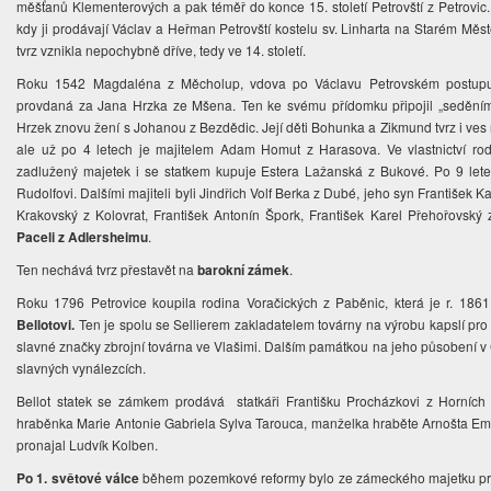
měšťanů Klementerových a pak téměř do konce 15. století Petrovští z Petrovic.
kdy ji prodávají Václav a Heřman Petrovští kostelu sv. Linharta na Starém Měs
tvrz vznikla nepochybně dříve, tedy ve 14. století.
Roku 1542 Magdaléna z Měcholup, vdova po Václavu Petrovském postupuje 
provdaná za Jana Hrzka ze Mšena. Ten ke svému přídomku připojil „seděním 
Hrzek znovu žení s Johanou z Bezdědic. Její děti Bohunka a Zikmund tvrz i ves
ale už po 4 letech je majitelem Adam Homut z Harasova. Ve vlastnictví rodu
zadlužený majetek i se statkem kupuje Estera Lažanská z Bukové. Po 9 lete
Rudolfovi. Dalšími majiteli byli Jindřich Volf Berka z Dubé, jeho syn František
Krakovský z Kolovrat, František Antonín Špork, František Karel Přehořovsk
Paceli z Adlersheimu
.
Ten nechává tvrz přestavět na
barokní zámek
.
Roku 1796 Petrovice koupila rodina Voračických z Paběnic, která je r. 18
Bellotovi.
Ten je spolu se Sellierem zakladatelem továrny na výrobu kapslí pr
slavné značky zbrojní továrna ve Vlašimi. Dalším památkou na jeho působení v 
slavných vynálezcích.
Bellot statek se zámkem prodává statkáři Františku Procházkovi z Horních
hraběnka Marie Antonie Gabriela Sylva Tarouca, manželka hraběte Arnošta Ema
pronajal Ludvík Kolben.
Po 1. světové válce
během pozemkové reformy bylo ze zámeckého majetku pro