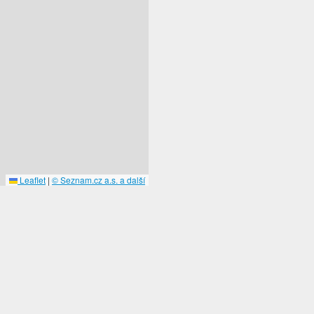
Leaflet
|
© Seznam.cz a.s. a další