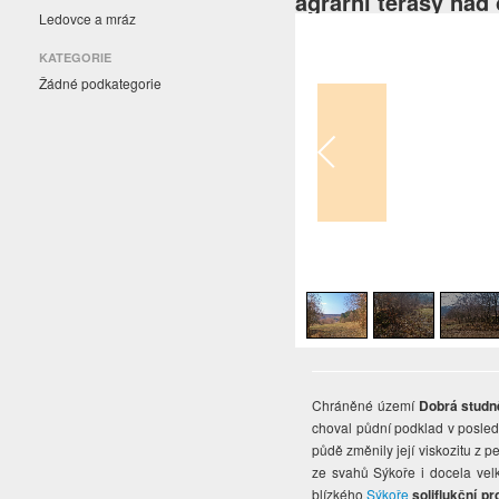
agrární terasy nad
Ledovce a mráz
KATEGORIE
Žádné podkategorie
1
/
4
Chráněné území
Dobrá studn
choval půdní podklad v posled
půdě změnily její viskozitu z
ze svahů Sýkoře i docela ve
blízkého
Sýkoře
soliflukční p