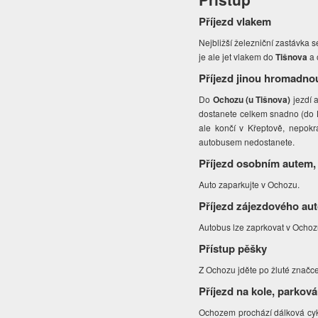
Příjezd vlakem
Nejbližší železniční zastávka 
je ale jet vlakem do
Tišnova
a 
Příjezd jinou hromadno
Do
Ochozu (u Tišnova)
jezdí 
dostanete celkem snadno (do L
ale končí v Křeptově, nepok
autobusem nedostanete.
Příjezd osobním autem,
Auto zaparkujte v Ochozu.
Příjezd zájezdového au
Autobus lze zaprkovat v Ochoz
Přístup pěšky
Z Ochozu jděte po žluté znač
Příjezd na kole, parková
Ochozem prochází dálková cyklo