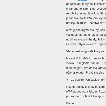
položenými místy soliflukčníc
chráněného území od východu
republiky je na této lokalitě
jednotlivé soliflukční proudy 
překryt, mladším, "čerstvějším".
Mezi jednotlivými proudy jsou 
vystupují mohutné rulové balva
nosili na meze či haldy. Jejic
Ochoze k Synalovským Kopan
Vhloubené a vypuklé tvary se t
Na sušších hřbítcích se zach
violkou psí (
Viola canina
). P
mochna jarní (
Potentilla tabe
(
Orchis morio)
. Právě skupiny 
V níže položených částech příro
Různé popisy lokality od sebe
bifolia
). Jediná výzkumná zprá
podrobném botanickém výčtu ne
Podle: