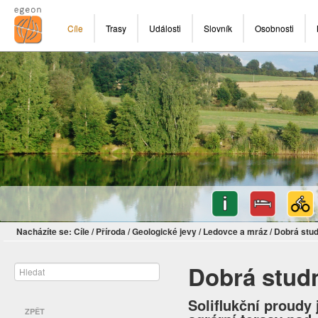
Cíle
Trasy
Události
Slovník
Osobnosti
Nacházíte se:
Cíle
/
Příroda
/
Geologické jevy
/
Ledovce a mráz
/
Dobrá stu
Dobrá stud
Soliflukční proudy
ZPĚT