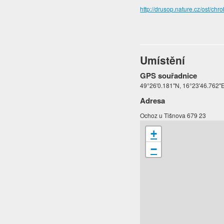
http://drusop.nature.cz/ost/
Umístění
GPS souřadnice
49°26'0.181"N, 16°23'46.762"E
Adresa
Ochoz u Tišnova 679 23
+
−