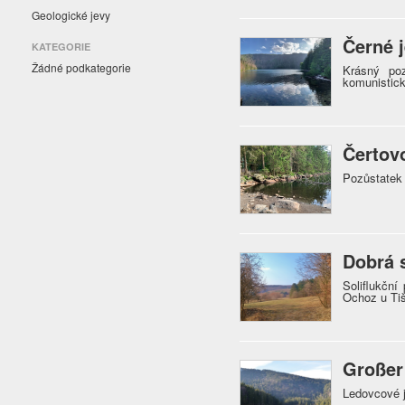
Geologické jevy
Černé 
KATEGORIE
Žádné podkategorie
Krásný po
komunistic
Čertov
Pozůstatek
Dobrá 
Soliflukční
Ochoz u Ti
Großer
Ledovcové 