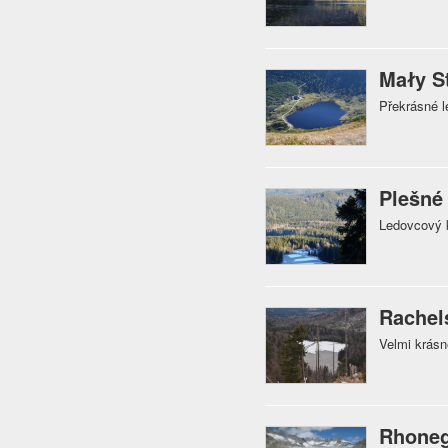
Mały S
Překrásné l
Plešné
Ledovcový 
Rachel
Velmi krás
Rhoneg