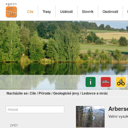
Cíle
Trasy
Události
Slovník
Osobnosti
Nacházíte se:
Cíle
/
Příroda
/
Geologické jevy
/
Ledovce a mráz
Arbers
Velmi vysok
ZPĚT